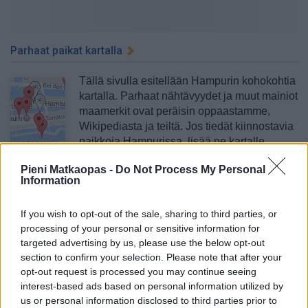
Parhaat paikat kartalla
Tällä sivulla esitellään Hampurin kohokohtia
kartalla. Parhaat nähtävyydet ja muut mainiot
maamerkit ovat peräisin oppaastamme,
Wikipediasta ja teiltä. Jos tiedät kiinnostavia
paikkoja Hampurissa, lisää ne kartalle
toistenkin iloksi. >>
Hampurin parhaat
Pieni Matkaopas -
Do Not Process My Personal
paikat ja nähtävyydet kartalla
Information
Merkittävimpiä nähtävyyksiä
If you wish to opt-out of the sale, sharing to third parties, or
processing of your personal or sensitive information for
Hampurissa on jonkin verran nähtävyyksiä,
targeted advertising by us, please use the below opt-out
section to confirm your selection. Please note that after your
mutta perinteiset nähtävyydet eivät ole siellä
opt-out request is processed you may continue seeing
pääosassa. Satama-alueet, Elben
interest-based ads based on personal information utilized by
joenrannat, muutama kirkko
us or personal information disclosed to third parties prior to
näköalatorneineen ja uusi, uraauurtava