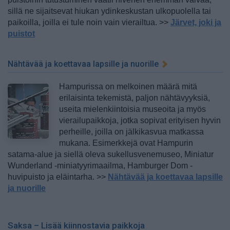
sillä ne sijaitsevat hiukan ydinkeskustan ulkopuolella tai
paikoilla, joilla ei tule noin vain vierailtua. >>
Järvet, joki ja
puistot
Nähtävää ja koettavaa lapsille ja nuorille
Hampurissa on melkoinen määrä mitä
erilaisinta tekemistä, paljon nähtävyyksiä,
useita mielenkiintoisia museoita ja myös
vierailupaikkoja, jotka sopivat erityisen hyvin
perheille, joilla on jälkikasvua matkassa
mukana. Esimerkkejä ovat Hampurin
satama-alue ja siellä oleva sukellusvenemuseo, Miniatur
Wunderland -miniatyyrimaailma, Hamburger Dom -
huvipuisto ja eläintarha. >>
Nähtävää ja koettavaa lapsille
ja nuorille
Saksa – Lisää kiinnostavia paikkoja