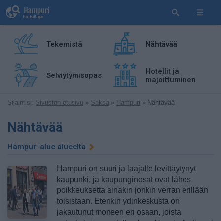
Tekemistä
Nähtävää
Hotellit ja
Selviytymisopas
majoittuminen
Sijaintisi:
Sivuston etusivu
»
Saksa
»
Hampuri
» Nähtävää
Nähtävää
Hampuri alue alueelta
Hampuri on suuri ja laajalle levittäytynyt
kaupunki, ja kaupunginosat ovat lähes
poikkeuksetta ainakin jonkin verran erillään
toisistaan. Etenkin ydinkeskusta on
jakautunut moneen eri osaan, joista