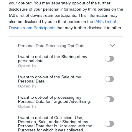
your opt-out. You may separately opt-out of the further
arkkitehtuuri, jota siellä näkee
disclosure of your personal information by third parties on the
automaattisesti, ovat kaupungin nähtävyyksiä, joihin tulee
IAB’s list of downstream participants. This information may
siellä ollessa aivan varmasti tutustuttua. >>
Merkittävimpiä
also be disclosed by us to third parties on the
IAB’s List of
nähtävyyksiä
Downstream Participants
that may further disclose it to other
third parties.
Lähellä olevat päiväretkikohteet
Personal Data Processing Opt Outs
Niille, jotka eivät halua lähteä kaupungin
I want to opt-out of the Sharing of my
rajojen ulkopuolelle seikkailemaan, voidaan
personal data.
Opted In
suositella paikallisjunamatkaa Blankenesen
kylään, joka nykyisin on osa Hampuria ja
I want to opt-out of the Sale of my
jonka kohokohtiin kuuluu yli 4000 portaan
Personal Data.
Opted In
verkosto rautatieaseman ja rannan välillä.
Hampurin lähellä on myös sellaisia pitkät merkittävät
I want to opt-out of processing my
perinteet omaavia mutta edelleenkin dynaamisia
Personal Data for Targeted Advertising.
kaupunkeja kuten Bremen ja Lyypekki, tunnin bussi- tai
Opted In
junamatkan päässä. >>
Lähellä olevat päiväretkikohteet
I want to opt-out of Collection, Use,
Retention, Sale, and/or Sharing of my
Personal Data that Is Unrelated with the
Museot ja taidegalleriat
Purposes for which it was collected.