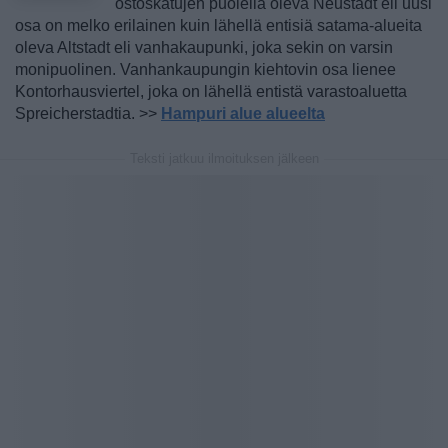
ostoskatujen puolella oleva Neustadt eli uusi
osa on melko erilainen kuin lähellä entisiä satama-alueita
oleva Altstadt eli vanhakaupunki, joka sekin on varsin
monipuolinen. Vanhankaupungin kiehtovin osa lienee
Kontorhausviertel, joka on lähellä entistä varastoaluetta
Spreicherstadtia. >>
Hampuri alue alueelta
Teksti jatkuu ilmoituksen jälkeen