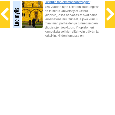
Oxfordin tärkeimmät nähtävyydet
750 vuoden ajan Oxfordin kaupungissa
a
on toiminut University of Oxford -
sa.
yliopisto, jossa harvat asiat ovat näinä
a tai
vuosisatona muuttuneet ja joka kuuluu
riä,
maailman parhaiden ja tunnetuimpien
yliopistojen joukkoon. Yliopiston eri
kampuksia voi kierrellä hyvin päivän tai
kaksikin. Niiden lomassa on