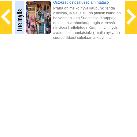
Ostokset, ostosalueet ja hintataso
Praha on melko hyvä kaupunki tehdä
a tai
ostoksia, ja siellä suurin piirtein kaikki on
ellä
halvempaa kuin Suomessa. Kauppoja
on eniten vanhankaupungin vieressä
 ja
olevissa kortteleissa. Kaupat ovat hyvin
a
avoinna sunnuntaisinkin, mutta nykyään
suuret liikkeet suljetaan arkipyhinä.