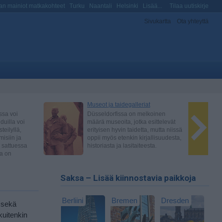
n mainiot matkakohteet
Turku
Naantali
Helsinki
Lisää...
Tilaa uutiskirje
Sivukartta
Ota yhteyttä
Saksa – Lisää kiinnostavia paikkoja
Berliini
Bremen
Dresden
e sekä
kuitenkin