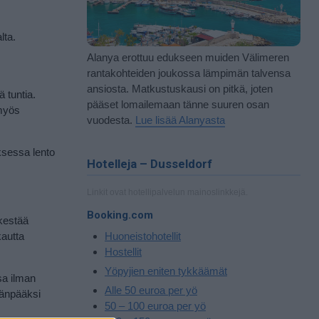
lta.
Alanya erottuu edukseen muiden Välimeren
rantakohteiden joukossa lämpimän talvensa
ansiosta. Matkustuskausi on pitkä, joten
 tuntia.
pääset lomailemaan tänne suuren osan
 myös
vuodesta.
Lue lisää Alanyasta
uksessa lento
Hotelleja – Dusseldorf
Linkit ovat hotellipalvelun mainoslinkkejä.
Booking.com
 kestää
kautta
Huoneistohotellit
Hostellit
Yöpyjien eniten tykkäämät
sa ilman
Alle 50 euroa per yö
ränpääksi
50 – 100 euroa per yö