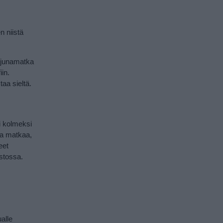
n niistä
n junamatka
in.
taa sieltä.
i kolmeksi
aa matkaa,
eet
istossa.
alle