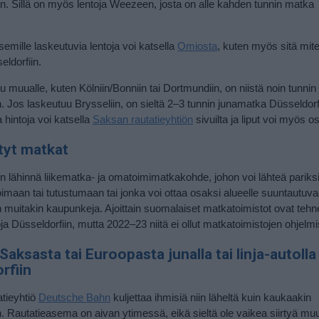
an. Sillä on myös lentoja Weezeen, josta on alle kahden tunnin matka
semille laskeutuvia lentoja voi katsella
Omiosta
, kuten myös sitä mite
ldorfiin.
u muualle, kuten Kölniin/Bonniin tai Dortmundiin, on niistä noin tunni
n. Jos laskeutuu Brysseliin, on sieltä 2–3 tunnin junamatka Düsseldorfi
a hintoja voi katsella
Saksan rautatieyhtiön
sivuilta ja liput voi myös os
tyt matkat
n lähinnä liikematka- ja omatoimimatkakohde, johon voi lähteä pariks
oimaan tai tutustumaan tai jonka voi ottaa osaksi alueelle suuntautuv
n muitakin kaupunkeja. Ajoittain suomalaiset matkatoimistot ovat tehn
ja Düsseldorfiin, mutta 2022–23 niitä ei ollut matkatoimistojen ohjelm
Saksasta tai Euroopasta junalla tai linja-autolla
rfiin
tieyhtiö
Deutsche Bahn
kuljettaa ihmisiä niin läheltä kuin kaukaakin
n. Rautatieasema on aivan ytimessä, eikä sieltä ole vaikea siirtyä muu