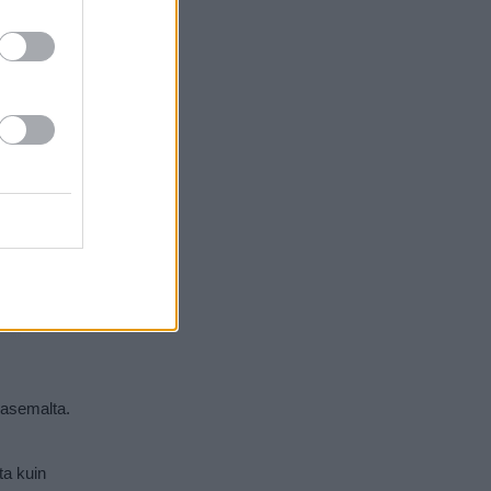
oasemalta.
ta kuin