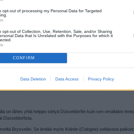
a liput paikkoihin ja ajanvietteisiin
to opt-out of processing my Personal Data for Targeted
ing.
In
o opt-out of Collection, Use, Retention, Sale, and/or Sharing
ersonal Data that Is Unrelated with the Purposes for which it
lected.
In
CONFIRM
Data Deletion
Data Access
Privacy Policy
a on lähes yhtä helppo siirtyä Düsseldorfiin kuin sen omaltakin lent
 Düsseldorfista.
meltä Brysseliin. Se lentää myös Kölniin (Cologne) sellaisista paikois