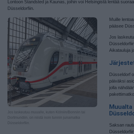
Lontoon Standsted ja Kaunas, joihin voi Helsingistä lentää suora
Düsseldorfiin.
Muille lentoa
pääsee Düsse
Jos laskeutu
Düsseldorfii
Aikatauluja j
Järjeste
Düsseldorf o
päiväksi asi
jolla nähdää
pakettimatko
Muualta 
Düsseldo
Jos laskeutuu muualle, kuten Kölniin/Bonniin tai
Dortmundiin, on niistä noin tunnin junamatka
Düsseldorfiin.
Saksan rauta
Düsseldorfii