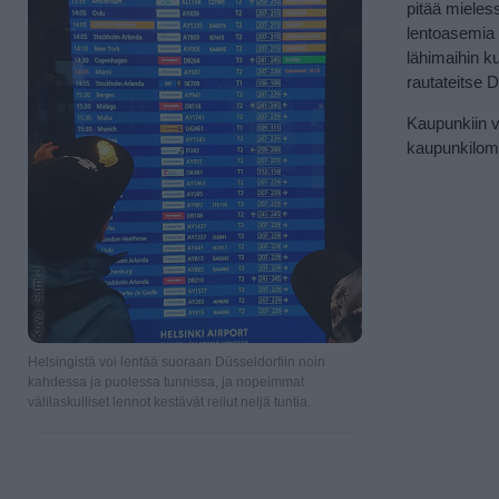
pitää mieles
lentoasemia 
lähimaihin ku
rautateitse D
Kaupunkiin vo
kaupunkilom
Helsingistä voi lentää suoraan Düsseldorfiin noin
kahdessa ja puolessa tunnissa, ja nopeimmat
välilaskulliset lennot kestävät reilut neljä tuntia.