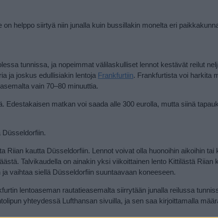
on helppo siirtyä niin junalla kuin bussillakin monelta eri paikkakunna
ssa tunnissa, ja nopeimmat välilaskulliset lennot kestävät reilut neljä
ia ja joskus edullisiakin lentoja
Frankfurtiin
. Frankfurtista voi harkita
oasemalta vain 70–80 minuuttia.
illä. Edestakaisen matkan voi saada alle 300 eurolla, mutta siinä tapa
 Düsseldorfiin.
 Riian kautta Düsseldorfiin. Lennot voivat olla huonoihin aikoihin tai
tä. Talvikaudella on ainakin yksi viikoittainen lento Kittilästä Riian 
 ja vaihtaa siellä Düsseldorfiin suuntaavaan koneeseen.
nkfurtin lentoaseman rautatieasemalta siirrytään junalla reilussa tunnis
tolipun yhteydessä Lufthansan sivuilla, ja sen saa kirjoittamalla mää