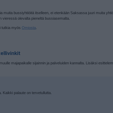
ia muita bussiyhtiöitä itselleen, ei etenkään Saksassa juuri muita yhtiö
an vieressä olevalta pieneltä bussiasemalta.
oi tutkia myös
Omiosta
.
llivinkit
muulle majapaikalle sijainnin ja palveluiden kannalta. Lisäksi esittele
a. Kaikki palaute on tervetullutta.