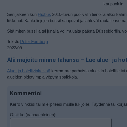
kaupunkiin.
Sen jälkeen kun
Flixbus
2010-luvun puolivälin tienoilla alkoi kahm
liikkunut. Kaukolinjojen bussit saapuvat ja lähtevät rautatieasem
Sitä miten bussilla tai junalla voi muualta päästä Düsseldorfiin, v
Teksti:
Peter Forsberg
2022/09
Älä majoitu minne tahansa – Lue alue- ja hote
Alue- ja hotellivinkeissä
kerromme parhaista alueista hotellille tai 
alueiden pidetyimpiä yöpymispaikkoja.
Kommentoi
Kerro vinkkisi tai mielipiteesi muille lukijoille. Täydennä tai korja
Otsikko (vapaaehtoinen):