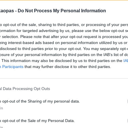
ldorfiin. Lentoja voi löytyä enemmän, jos katselee niitä myös muista
kaopas -
Do Not Process My Personal Information
to opt-out of the sale, sharing to third parties, or processing of your per
formation for targeted advertising by us, please use the below opt-out s
ellä lentävät lentoyhtiöt voi selvittää vaikka
Skyscannerin
avulla.
r selection. Please note that after your opt-out request is processed y
eing interest-based ads based on personal information utilized by us or
unia ja busseja Düsseldorfiin muualta Saksasta tai lähimaista.
disclosed to third parties prior to your opt-out. You may separately opt-
losure of your personal information by third parties on the IAB’s list of
atkuu ilmoituksen jälkeen
. This information may also be disclosed by us to third parties on the
IA
Participants
that may further disclose it to other third parties.
l Data Processing Opt Outs
o opt-out of the Sharing of my personal data.
In
o opt-out of the Sale of my Personal Data.
In