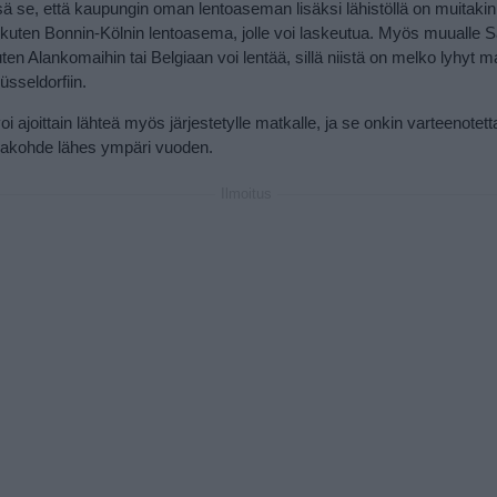
sä se, että kaupungin oman lentoaseman lisäksi lähistöllä on muitakin
kuten Bonnin-Kölnin lentoasema, jolle voi laskeutua. Myös muualle S
ten Alankomaihin tai Belgiaan voi lentää, sillä niistä on melko lyhyt 
üsseldorfiin.
i ajoittain lähteä myös järjestetylle matkalle, ja se onkin varteenotet
akohde lähes ympäri vuoden.
Ilmoitus