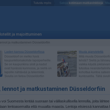
Tutustu myös:
Satoja
kotimaan matkavinkkejä
Maa
otellit ja majoittuminen
lennot ja matkustaminen Düsseldorfiin
 lennot ja matkustaminen Düsseldorfiin
 voi Suomesta lentää suoraan tai välilaskullisella lennolla, joita lähte
taan lentoasemalta että muualta maasta. Lentoja etsiessä kannattaa 