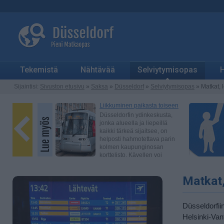
Tekemistä
Nähtävää
Selviytymisopas
H
Sijaintisi:
Sivuston etusivu
»
Saksa
»
Düsseldorf
»
Selviytymisopas
» Matkat, 
Matkat,
Düsseldorfiin
Helsinki-Van