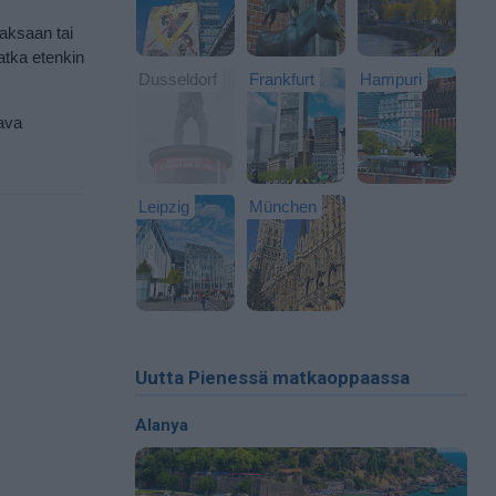
aksaan tai
matka etenkin
Dusseldorf
Frankfurt
Hampuri
tava
Leipzig
München
Uutta Pienessä matkaoppaassa
Alanya