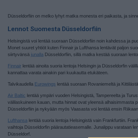
Düsseldorfiin on melko lyhyt matka monesta eri paikasta, ja sinne 
Lennot Suomesta Düsseldorfiin
Helsingistä voi lentää suoraan Düsseldorfiin noin kahdessa ja puole
Monet suuret yhtiöt kuten Finnair ja Lufthansa lentävät paljon suor
siirtyvänsä
junalla
Düsseldorfiin, sillä matka kestää suoraan lent
Finnair
lentää ainoita suoria lentoja Helsingin ja Düsseldorfin väl
kannattaa varata ainakin pari kuukautta etukäteen.
Talvikaudella
Eurowings
lentää suoraan Rovaniemeltä ja Kittilästä
Air Baltic
lentää ympäri vuoden Helsingistä, Tampereelta ja Turusta
välilaskuineen kauan, mutta hinnat ovat yleensä alhaisimmasta pääs
Düsseldorfiin ja nykyään myös Vaasasta voi lentää ensin Riikaan
Lufthansa
lentää suoria lentoja Helsingistä vain Frankfurtiin. Fra
vaihtoja Düsseldorfin päärautatieasemalle. Junalippu varataan len
Düsseldorf.