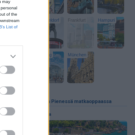
ou may
 personal
out of the
Dusseldorf
Frankfurt
Hampuri
 downstream
B’s List of
Leipzig
München
Uutta Pienessä matkaoppaassa
Alanya