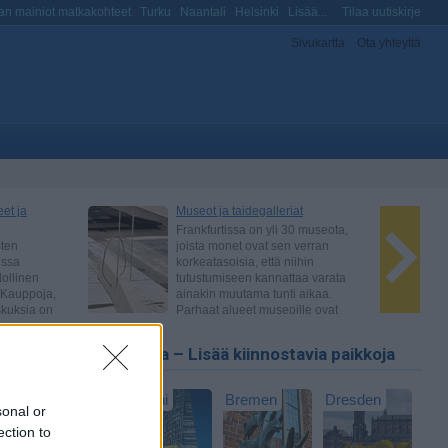
n mainiot matkakohteet
Turku
Naantali
Helsinki
Lisää...
Tilaa uutiskirje
Sivukartta
Ota yhteyttä
Saksa – Lisää kiinnostavia paikkoja
Berliini
Bremen
Dresden
sonal or
ection to