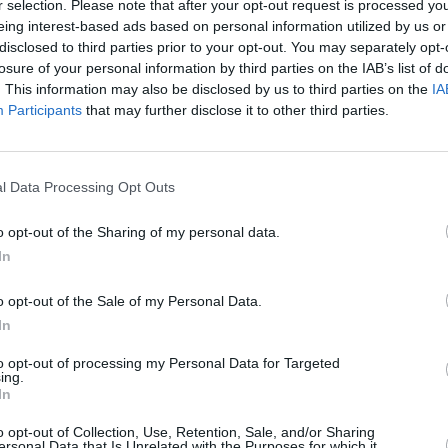
r selection. Please note that after your opt-out request is processed y
eing interest-based ads based on personal information utilized by us or
disclosed to third parties prior to your opt-out. You may separately opt-
losure of your personal information by third parties on the IAB’s list of
. This information may also be disclosed by us to third parties on the
IA
Participants
that may further disclose it to other third parties.
l Data Processing Opt Outs
o opt-out of the Sharing of my personal data.
In
Osoite: Kaiserstraße 66, 60329 Frankfurt, Hessen Saksa
Aukioloajat:
o opt-out of the Sale of my Personal Data.
In
Sunnuntai
11:00-22:30
Maanantai
suljettu
to opt-out of processing my Personal Data for Targeted
Tiistai
12:00-22:00
ing.
In
Keskiviikko
12:00-22:00
Torstai
12:00-22:00
o opt-out of Collection, Use, Retention, Sale, and/or Sharing
ersonal Data that Is Unrelated with the Purposes for which it
Perjantai
12:00-22:00