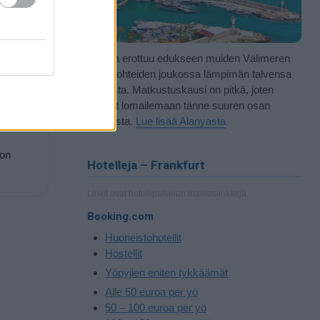
Alanya erottuu edukseen muiden Välimeren
rantakohteiden joukossa lämpimän talvensa
ansiosta. Matkustuskausi on pitkä, joten
pääset lomailemaan tänne suuren osan
vuodesta.
Lue lisää Alanyasta
 on
Hotelleja – Frankfurt
Linkit ovat hotellipalvelun mainoslinkkejä.
Booking.com
Huoneistohotellit
Hostellit
Yöpyjien eniten tykkäämät
Alle 50 euroa per yö
50 – 100 euroa per yö