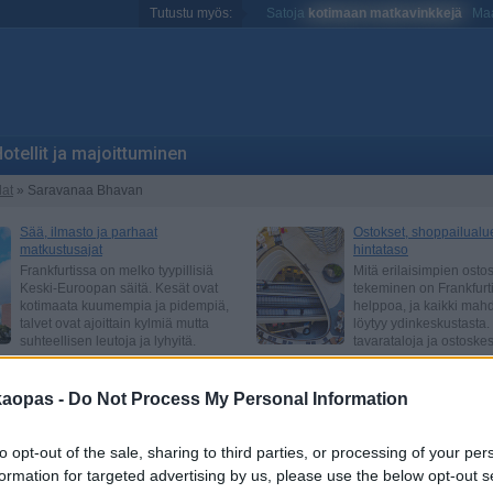
Tutustu myös:
Satoja
kotimaan matkavinkkejä
Maa
otellit ja majoittuminen
lat
» Saravanaa Bhavan
kaopas -
Do Not Process My Personal Information
to opt-out of the sale, sharing to third parties, or processing of your per
formation for targeted advertising by us, please use the below opt-out s