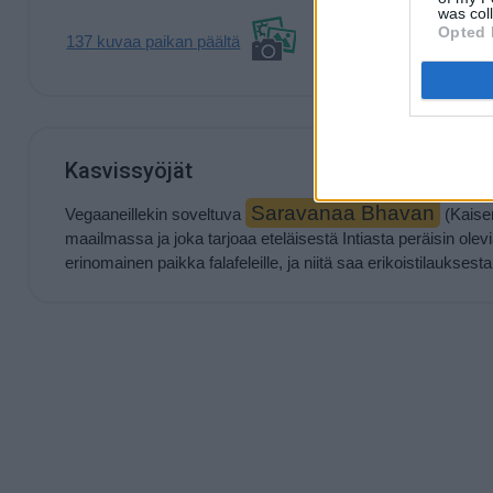
was col
Opted 
137 kuvaa paikan päältä
Kasvissyöjät
Saravanaa Bhavan
Vegaaneillekin soveltuva
(Kaiser
maailmassa ja joka tarjoaa eteläisestä Intiasta peräisin olev
erinomainen paikka falafeleille, ja niitä saa erikoistilaukses