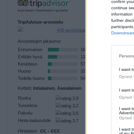
confirm you
continue se
information 
further disc
TripAdvisor-arvostelu
participants
449 arvostelua
Downstream 
Arvostelujen jakauma:
Erinomainen
168
Persona
Erittäin hyvä
137
Keskitaso
57
I want t
Huono
33
Opted 
Todella huono
54
Keittiöt:
Intialainen
,
Aasialainen
I want t
Opted 
Ruoka
Tunnelma
I want 
Advertis
Palvelu
Opted 
Hinta-laatusuhde
I want t
€€ - €€€
Hintataso:
of my P