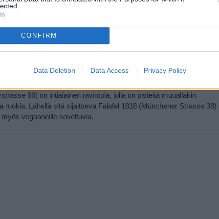
lected.
Lauantai
11:00-22:30
In
CONFIRM
Data Deletion
Data Access
Privacy Policy
strasse 66) on intialainen ravintola, jolla on pisteitä muuallakin
ia ruokia. Lähellä sitä sijaitseva Falafel 1818 (Münchener Strasse 38)
ta myös vegaaneille soveltuvia.