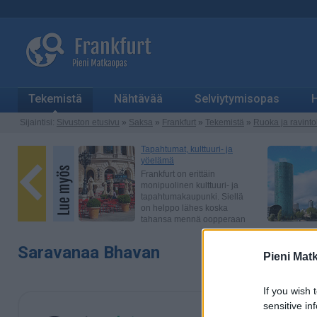
Tekemistä
Nähtävää
Selviytymisopas
H
Sijaintisi:
Sivuston etusivu
»
Saksa
»
Frankfurt
»
Tekemistä
»
Ruoka ja ravinto
Saravanaa Bhavan
Pieni Mat
If you wish 
sensitive in