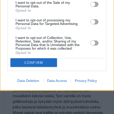
I want to opt-out of the Sale of my
Personal Data.
Opted In
Osoite:
I want to opt-out of processing my
Personal Data for Targeted Advertising.
Opted In
I want to opt-out of Collection, Use,
Retention, Sale, and/or Sharing of my
Personal Data that Is Unrelated with the
Purposes for which it was collected.
Ydinkeskusta
Opted In
Frankfurtin pääasiallinen korkeatasoinen ravintolakatu
CONFIRM
on An der Hauptwache -aukiolta Alte Operille eli
vanhalle oopperatalolle kulkeva Grosse Bockenheimer
Strasse, jonka paikalliset tuntevat nimellä Fressgass
Data Deletion
Data Access
Privacy Policy
("Mässykuja"). Kadun varrella on lukuisia kahviloita ja
ravintoloita, jotka tarjoavat niin saksalaisia kuin
muualtakin tulevia ruokia. Sen varrella on myös
grillikioskeja ja nykyään myös deli-tyylisiä kahviloita,
jotka tarjoavat italialaistyylisiä ja muunkinlaisia ruokia.
Monet paikat ovat kalliita ja nykyään entistä hienompia,