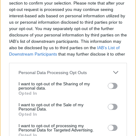
Voit myös käyttää alla olevaa
yhteydenottolomaketta
:
section to confirm your selection. Please note that after your
opt-out request is processed you may continue seeing
Mitä asiasi koskee:
interest-based ads based on personal information utilized by
us or personal information disclosed to third parties prior to
Haluan kirjoittaa Pieneen matkaoppaaseen
your opt-out. You may separately opt-out of the further
Ehdotan kaupallista yhteistyötä tai haluan mainostaa
disclosure of your personal information by third parties on the
sivustolla
IAB’s list of downstream participants. This information may
Minulla on muu yhteistyöehdotus
also be disclosed by us to third parties on the
IAB’s List of
Minulla on matkailualaa koskeva juttuvinkki
Downstream Participants
that may further disclose it to other
Löysin virheen tai puutteen oppaasta
third parties.
Muu asia
Personal Data Processing Opt Outs
Sähköpostiosoitteesi (jos haluat että vastaamme):
I want to opt-out of the Sharing of my
personal data.
Viestisi:
Opted In
I want to opt-out of the Sale of my
Personal Data.
Opted In
I want to opt-out of processing my
Personal Data for Targeted Advertising.
Opted In