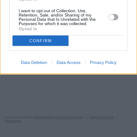
I want to opt-out of Collection, Use,
Retention, Sale, and/or Sharing of my
Personal Data that Is Unrelated with the
Purposes for which it was collected.
Opted In
CONFIRM
Data Deletion
Data Access
Privacy Policy
Lue verkkopalvelun
käyttöehdot ja tietosuojakäytäntö
. |
Tietoa palvelusta
|
Mediakortti