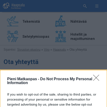
Tekemistä
Nähtävää
Hotellit ja
Selviytymisopas
majoittuminen
Sijaintisi:
Sivuston etusivu
»
Viro
»
Haapsalu
» Ota yhteyttä
Ota yhteyttä
Otamme mielellämme vastaan palautetta: Risuja, ruusuja,
vinkkejä, omia matkakokemuksiasi, ehdotuksia, jne.
Pieni Matkaopas -
Do Not Process My Personal
Information
Tavoitat Pienen matkaoppaan tekijät lähettämällä
sähköpostia osoitteeseen:
If you wish to opt-out of the sale, sharing to third parties, or
processing of your personal or sensitive information for
targeted advertising by us, please use the below opt-out