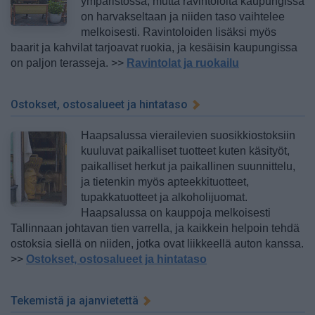
ympäristössä, mutta ravintoloita kaupungissa
on harvakseltaan ja niiden taso vaihtelee
melkoisesti. Ravintoloiden lisäksi myös
baarit ja kahvilat tarjoavat ruokia, ja kesäisin kaupungissa
on paljon terasseja.
>>
Ravintolat ja ruokailu
Ostokset, ostosalueet ja hintataso
Haapsalussa vierailevien suosikkiostoksiin
kuuluvat paikalliset tuotteet kuten käsityöt,
paikalliset herkut ja paikallinen suunnittelu,
ja tietenkin myös apteekkituotteet,
tupakkatuotteet ja alkoholijuomat.
Haapsalussa on kauppoja melkoisesti
Tallinnaan johtavan tien varrella, ja kaikkein helpoin tehdä
ostoksia siellä on niiden, jotka ovat liikkeellä auton kanssa.
>>
Ostokset, ostosalueet ja hintataso
Tekemistä ja ajanvietettä