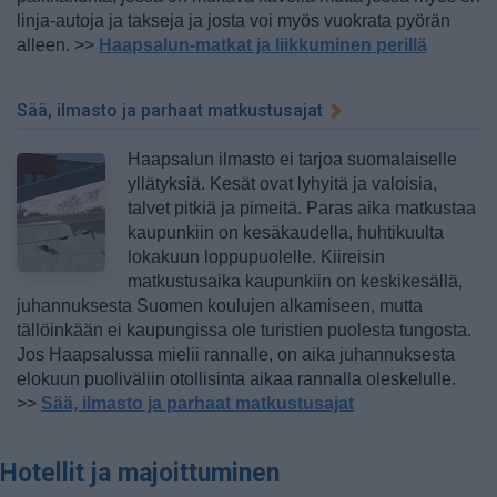
linja-autoja ja takseja ja josta voi myös vuokrata pyörän
alleen. >>
Haapsalun-matkat ja liikkuminen perillä
Sää, ilmasto ja parhaat matkustusajat
Haapsalun ilmasto ei tarjoa suomalaiselle
yllätyksiä. Kesät ovat lyhyitä ja valoisia,
talvet pitkiä ja pimeitä. Paras aika matkustaa
kaupunkiin on kesäkaudella, huhtikuulta
lokakuun loppupuolelle. Kiireisin
matkustusaika kaupunkiin on keskikesällä,
juhannuksesta Suomen koulujen alkamiseen, mutta
tällöinkään ei kaupungissa ole turistien puolesta tungosta.
Jos Haapsalussa mielii rannalle, on aika juhannuksesta
elokuun puoliväliin otollisinta aikaa rannalla oleskelulle.
>>
Sää, ilmasto ja parhaat matkustusajat
Hotellit ja majoittuminen