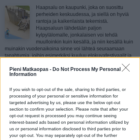
Haapsalu on kaupunki, joka on suosittu
perheiden keskuudessa, ja siellä on hyviä
rantoja ja kaikenlaista tekemistä.
Haapsaluun lähdetään paljon
kylpylälomalle, jonkalaisen voi tehdä
muulloinkin kuin kesällä, ja niin kesällä kuin
muinakin vuodenaikoina sinne voi lähteä seuraamaan
tapahtumia, joihin esimerkiksi kuuluu elokuvafestivaalit ja
musiikkitapahtumia. Haapsalun yöelämä ei ole vilkasta,
mutta siellä on mukava istahtaa jonkinlaiselle juomalle.
Pieni Matkaopas -
Do Not Process My Personal
Information
>>
Tekemistä ja ajanvietettä
If you wish to opt-out of the sale, sharing to third parties, or
Nähtävää
processing of your personal or sensitive information for
targeted advertising by us, please use the below opt-out
Haapsalu alue alueelta
section to confirm your selection. Please note that after your
opt-out request is processed you may continue seeing
Haapsalussa voi pintapuolisesti tutustua
interest-based ads based on personal information utilized by
kaikkeen tärkeään päivässä parissa, mutta
us or personal information disclosed to third parties prior to
jos haluaa nähdä rantoja, satamia, koko
your opt-out. You may separately opt-out of the further