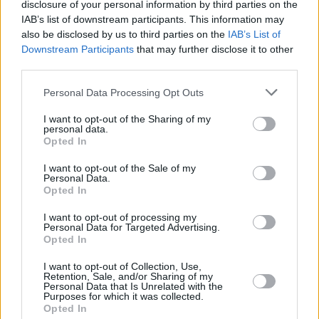
disclosure of your personal information by third parties on the
vanhankaupungin ja sen ulkopuolellakin
IAB’s list of downstream participants. This information may
olevia paikkoja, kuluu siihen monta päivää
also be disclosed by us to third parties on the
IAB’s List of
ellei viikko. Jos aikaa on vähän, kannattaa
Downstream Participants
that may further disclose it to other
ehdottomasti käyttää polkupyörää, sillä sen selässä pitkät
third parties.
välimatkat taittuvat hetkessä. Haapsaluun tutustuminen on
hyvä aloittaa piispanlinnasta, sen edustalla olevasta
Personal Data Processing Opt Outs
Lossiplatsista ja lähellä sitä olevasta rantapromenadista,
sillä ne ovat kaupungin mieleenpainuvinta nähtävää.
I want to opt-out of the Sharing of my
personal data.
>>
Haapsalu alue alueelta
Opted In
I want to opt-out of the Sale of my
Haapsalun tärkeimmät nähtävyydet
Personal Data.
Opted In
Haapsalun nähtävyyksien joukossa on
I want to opt-out of processing my
sellaisia helmiä kuin suuri, pääosin
Personal Data for Targeted Advertising.
raunioina oleva linnoitus, jonkalaista ei
Opted In
etukäteen miellä tuppukylän
päänähtävyydeksi. Monille linnake tarjoaa
I want to opt-out of Collection, Use,
Retention, Sale, and/or Sharing of my
tarpeeksi nähtävää, mutta näkemisen
Personal Data that Is Unrelated with the
Purposes for which it was collected.
arvoinen on sen lisäksi ainakin kaunis entinen
Opted In
rautatieasema. Kaupungissa on muutama museo, joissa