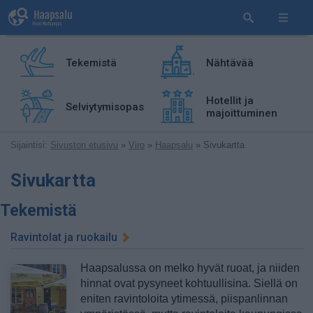
Tekemistä
Nähtävää
Hotellit ja
Selviytymisopas
majoittuminen
Sijaintisi:
Sivuston etusivu
»
Viro
»
Haapsalu
» Sivukartta
Sivukartta
Tekemistä
Ravintolat ja ruokailu
Haapsalussa on melko hyvät ruoat, ja niiden
hinnat ovat pysyneet kohtuullisina. Siellä on
eniten ravintoloita ytimessä, piispanlinnan