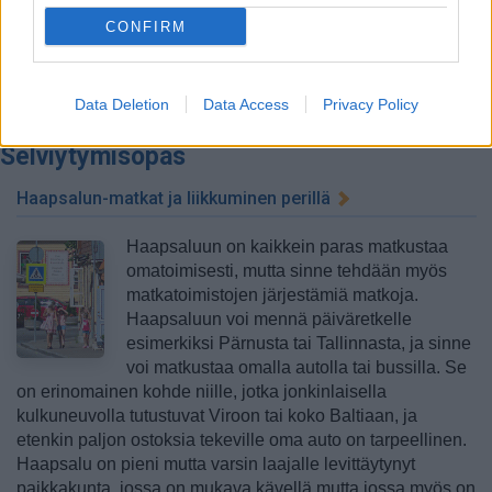
voi vierailla samalla kun kiertelee Haapsalun mukavia
CONFIRM
puutalokortteleita. Kaupunkiin saapuvan on hyvä heti
käydä turisti-infossa, josta saa kartan ja tietoa myös
suomen kielellä. >>
Haapsalun tärkeimmät nähtävyydet
Data Deletion
Data Access
Privacy Policy
Selviytymisopas
Haapsalun-matkat ja liikkuminen perillä
Haapsaluun on kaikkein paras matkustaa
omatoimisesti, mutta sinne tehdään myös
matkatoimistojen järjestämiä matkoja.
Haapsaluun voi mennä päiväretkelle
esimerkiksi Pärnusta tai Tallinnasta, ja sinne
voi matkustaa omalla autolla tai bussilla. Se
on erinomainen kohde niille, jotka jonkinlaisella
kulkuneuvolla tutustuvat Viroon tai koko Baltiaan, ja
etenkin paljon ostoksia tekeville oma auto on tarpeellinen.
Haapsalu on pieni mutta varsin laajalle levittäytynyt
paikkakunta, jossa on mukava kävellä mutta jossa myös on