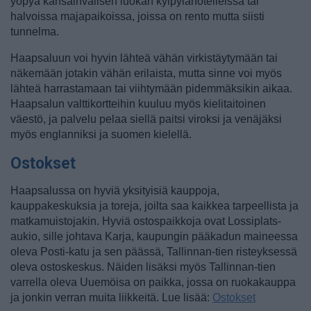
yöpyä kansainvälisen luokan kylpylähotelleissa tai
halvoissa majapaikoissa, joissa on rento mutta siisti
tunnelma.
Haapsaluun voi hyvin lähteä vähän virkistäytymään tai
näkemään jotakin vähän erilaista, mutta sinne voi myös
lähteä harrastamaan tai viihtymään pidemmäksikin aikaa.
Haapsalun valttikortteihin kuuluu myös kielitaitoinen
väestö, ja palvelu pelaa siellä paitsi viroksi ja venäjäksi
myös englanniksi ja suomen kielellä.
Ostokset
Haapsalussa on hyviä yksityisiä kauppoja,
kauppakeskuksia ja toreja, joilta saa kaikkea tarpeellista ja
matkamuistojakin. Hyviä ostospaikkoja ovat Lossiplats-
aukio, sille johtava Karja, kaupungin pääkadun maineessa
oleva Posti-katu ja sen päässä, Tallinnan-tien risteyksessä
oleva ostoskeskus. Näiden lisäksi myös Tallinnan-tien
varrella oleva Uuemöisa on paikka, jossa on ruokakauppa
ja jonkin verran muita liikkeitä. Lue lisää:
Ostokset