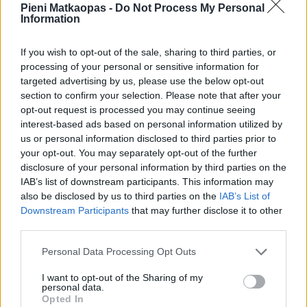
mitä Haapsalusta kannattaa ostaa ja missä ostokset
Pieni Matkaopas -
Do Not Process My Personal
Information
kannattaa tehdä. Lisäksi kerrotaan tapahtumista,
konserteista ja kulttuurielämästä sekä annetaan
ajanvietevinkkejä mm. kylpylöistä ja rantelämästä
If you wish to opt-out of the sale, sharing to third parties, or
kiinnostuneille. >>
Tekemistä
processing of your personal or sensitive information for
targeted advertising by us, please use the below opt-out
2. Nähtävää
section to confirm your selection. Please note that after your
opt-out request is processed you may continue seeing
Nähtävää-osassa käydään läpi Haapsalua sekä sen
interest-based ads based on personal information utilized by
tarjontaa ja esitellään tärkeimpiä nähtävyyksiä kuten
us or personal information disclosed to third parties prior to
rakennuksia, maamerkkejä, puistoja ja museoita.
your opt-out. You may separately opt-out of the further
>>
Nähtävyydet
disclosure of your personal information by third parties on the
IAB’s list of downstream participants. This information may
3. Selviytymisopas
also be disclosed by us to third parties on the
IAB’s List of
Downstream Participants
that may further disclose it to other
Selviytymisoppaassa paneudutaan Haapsalun matkoihin
third parties.
ja liikkumiseen paikan päällä niin kävellen, julkisilla kuin
taksilla. Lisäksi perehdytään alueen säähän ja ilmastoon ja
Personal Data Processing Opt Outs
mietitään, mitkä ovat parhaita aikoja matkustaa
I want to opt-out of the Sharing of my
Haapsaluun. >>
Selviytymisopas
personal data.
Opted In