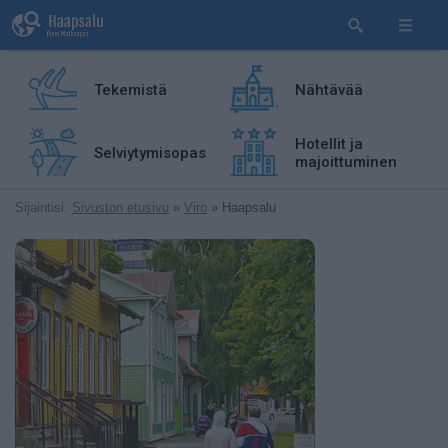
Tekemistä
Nähtävää
Hotellit ja
Selviytymisopas
majoittuminen
Sijaintisi:
Sivuston etusivu
»
Viro
» Haapsalu