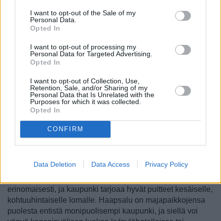
4. Hotellit ja majoittuminen
I want to opt-out of the Sale of my
Personal Data.
Hotelli- ja aluevinkeissä kerrotaan niistä Haapsalun
Opted In
alueista, jotka sijainniltaan ja palveluiltaan ovat parhaita
hotellille tai muulle majapaikalle. Lisäksi esitellään näiden
I want to opt-out of processing my
Personal Data for Targeted Advertising.
alueiden parhaita ja pidetyimpiä hotelleja ja muita
Opted In
majapaikkoja. >>
Hotellit ja majoittuminen
I want to opt-out of Collection, Use,
Haapsalu matkakohteena
Retention, Sale, and/or Sharing of my
Personal Data that Is Unrelated with the
Purposes for which it was collected.
Haapsalun palvelut kaupoista ravintoloihin ovat ympäri
Opted In
vuoden hyvät, ja siellä voi kesät talvet harrastaa
kaikenlaista lintujenbongauksesta tennikseen ja
CONFIRM
keilaamiseen. Nähtävyyksien puolesta Haapsalu on
yllättävän hyvä pikkukaupunki, jonka suuri linnake tarjoaa
elämyksiä paitsi perheille myös muille.
Data Deletion
Data Access
Privacy Policy
Perheet viihtyvät pienessä ja turvallisessa Haapsalussa
erinomaisesti, ja kaupunki tarjoaa hyvät puitteet kesäiselle,
kohtuuhintaiselle lomalle. Haapsalu on majapaikkojensa
puolesta entistä monipuolisempi kaupunki, ja siellä voi