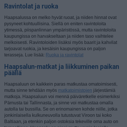
Ravintolat ja ruoka
Haapsalussa on melko hyvät ruoat, ja niiden hinnat ovat
pysyneet kohtuullisina. Siellä on eniten ravintoloita
ytimessä, piispanlinnan ympäristössä, mutta ravintoloita
kaupungissa on harvakseltaan ja niiden taso vaihtelee
melkoisesti. Ravintoloiden lisäksi myös baarit ja kahvilat
tarjoavat ruokia, ja kesäisin kaupungissa on paljon
terasseja. Lue lisää:
Ruoka ja ravintolat
Haapsalun-matkat ja liikkuminen paikan
päällä
Haapsaluun on kaikkein paras matkustaa omatoimisesti,
mutta sinne tehdään myös
matkatoimistojen
järjestämiä
matkoja. Haapsaluun voi mennä päiväretkelle esimerkiksi
Pärnusta tai Tallinnasta, ja sinne voi matkustaa omalla
autolla tai bussilla. Se on erinomainen kohde niille, jotka
jonkinlaisella kulkuneuvolla tutustuvat Viroon tai koko
Baltiaan, ja etenkin paljon ostoksia tekeville oma auto on