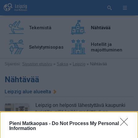
Tekemistä
Nähtävää
Hotellit ja
Selviytymisopas
majoittuminen
Sijaintisi:
Sivuston etusivu
»
Saksa
»
Leipzig
» Nähtävää
Nähtävää
Leipzig alue alueelta
Leipzig on helposti lähestyttävä kaupunki
turistille, sillä kaikki merkittävä on
ydinkeskustassa eli vanhassakaupungissa
Pieni Matkaopas -
Do Not Process My Personal
tai aivan sen lähellä. Jos asiaa tulee muualle
Information
kaupunkiin, kuten messukeskukselle tai Red