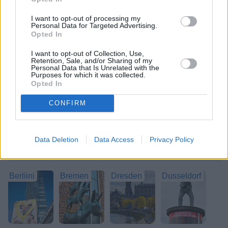
Leipzigin nähtävyyksiin kuuluvat
I want to opt-out of processing my
Personal Data for Targeted Advertising.
sosialistiajoilta peräisin oleva
Opted In
näköalapaikka, monet upeat kirkot, lukuisat
museot, DDR-aiheiset vierailupaikat, maan
I want to opt-out of Collection, Use,
vanhin kasvitieteellinen puutarha ja Saksan
Retention, Sale, and/or Sharing of my
Personal Data that Is Unrelated with the
suurin eläintarha. Leipzig on kaupunki, jossa
Purposes for which it was collected.
on monipuolisia katunäkymiä ja eläväistä tunnelmaa, eikä
Opted In
siellä välttämättä tarvitse vierailla monessa
CONFIRM
pääsymaksullisessa museossa tai muussa nähtävyydessä.
>>
Leipzigin tärkeimmät nähtävyydet
Data Deletion
Data Access
Privacy Policy
Saksa – Lisää kiinnostavia paikkoja
Berliini
Bremen
Dresden
Dusseldorf