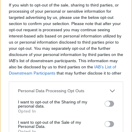
Bull Arenalle, pääsee niille nopeasti S-junilla
If you wish to opt-out of the sale, sharing to third parties, or
ja raitiovaunuilla. >>
Leipzig alue alueelta
processing of your personal or sensitive information for
targeted advertising by us, please use the below opt-out
Teksti jatkuu ilmoituksen jälkeen
section to confirm your selection. Please note that after your
opt-out request is processed you may continue seeing
interest-based ads based on personal information utilized by
us or personal information disclosed to third parties prior to
your opt-out. You may separately opt-out of the further
disclosure of your personal information by third parties on the
IAB’s list of downstream participants. This information may
also be disclosed by us to third parties on the
IAB’s List of
Downstream Participants
that may further disclose it to other
third parties.
Personal Data Processing Opt Outs
I want to opt-out of the Sharing of my
personal data.
Opted In
I want to opt-out of the Sale of my
Personal Data.
Leipzigin tärkeimmät nähtävyydet
Opted In