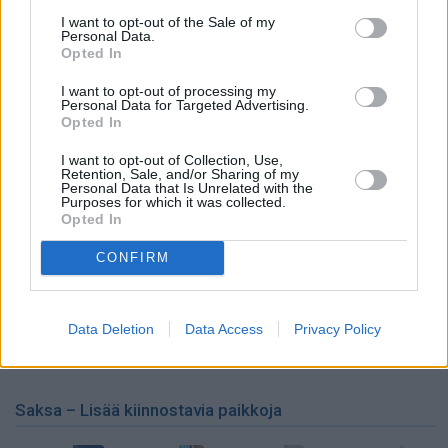
I want to opt-out of the Sale of my
Personal Data.
Opted In
I want to opt-out of processing my
Personal Data for Targeted Advertising.
Sää, ilmasto ja parhaat matkustusajat
Opted In
I want to opt-out of Collection, Use,
Leipzigissä on varsin tyypilliset
Retention, Sale, and/or Sharing of my
keskieurooppalaiset säät. Kesät ovat
Personal Data that Is Unrelated with the
Purposes for which it was collected.
kotimaata pari kuukautta pidempiä ja lähes
Opted In
poikkeuksetta helteisiä, ja talvet ovat pimeitä
ja pääosin kylmiä, mutta leudot jaksot tuovat
CONFIRM
joka vuosi taukoja talveen. Paras aika
matkustaa Leipzigiin on huhtikuun alkupuolen ja lokakuun
loppupuolen välinen aika, poislukien suurten messujen
Data Deletion
Data Access
Privacy Policy
pitoajat. >>
Sää, ilmasto ja parhaat matkustusajat
Saksa – Lisää kiinnostavia paikkoja