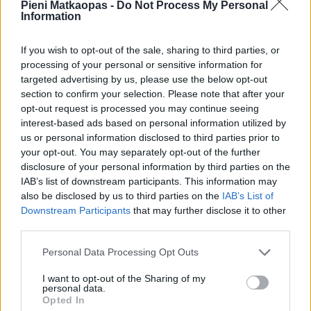
jalkapallostadionille tai päiväretkelle, pääsee
Pieni Matkaopas -
Do Not Process My Personal
Information
niille kaikkein edullisimmin junalla tai raitiovaunulla.
Leipzig on omatoimimatkailijalle erinomainen
kaupunkilomakohde, ja Leipzigin-matkaan on helppo
If you wish to opt-out of the sale, sharing to third parties, or
yhdistää muitakin kaupunkeja, etenkin Berliini tai Dresden.
processing of your personal or sensitive information for
Leipzigiin on joinain vuosina mahdollista myös mennä
targeted advertising by us, please use the below opt-out
section to confirm your selection. Please note that after your
matkatoimiston järjestämälle matkalle. >>
Matkat
opt-out request is processed you may continue seeing
Leipzigiin ja liikkuminen paikan päällä
interest-based ads based on personal information utilized by
us or personal information disclosed to third parties prior to
Teksti jatkuu ilmoituksen jälkeen
your opt-out. You may separately opt-out of the further
disclosure of your personal information by third parties on the
IAB’s list of downstream participants. This information may
also be disclosed by us to third parties on the
IAB’s List of
Downstream Participants
that may further disclose it to other
third parties.
Personal Data Processing Opt Outs
I want to opt-out of the Sharing of my
personal data.
Opted In