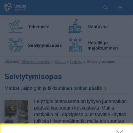
Tekemistä
Nähtävää
Hotellit ja
Selviytymisopas
majoittuminen
Sijaintisi:
Sivuston etusivu
»
Saksa
»
Leipzig
» Selviytymisopas
Selviytymisopas
Matkat Leipzigiin ja liikkuminen paikan päällä
Leipzigin lentoasema on lyhyen junamatkan
päässä kaupungin keskustasta. Muilla
matkoilla ei Leipzigissa juuri tarvitse käyttää
julkisia liikennevälineitä, mutta jos suuntaa
esimerkiksi messukeskukselle,