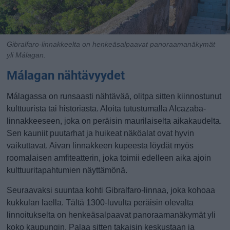
Gibralfaro-linnakkeelta on henkeäsalpaavat panoraamanäkymät
yli Málagan.
Málagan nähtävyydet
Málagassa on runsaasti nähtävää, olitpa sitten kiinnostunut
kulttuurista tai historiasta. Aloita tutustumalla Alcazaba-
linnakkeeseen, joka on peräisin maurilaiselta aikakaudelta.
Sen kauniit puutarhat ja huikeat näköalat ovat hyvin
vaikuttavat. Aivan linnakkeen kupeesta löydät myös
roomalaisen amfiteatterin, joka toimii edelleen aika ajoin
kulttuuritapahtumien näyttämönä.
Seuraavaksi suuntaa kohti Gibralfaro-linnaa, joka kohoaa
kukkulan laella. Tältä 1300-luvulta peräisin olevalta
linnoitukselta on henkeäsalpaavat panoraamanäkymät yli
koko kaupungin. Palaa sitten takaisin keskustaan ja