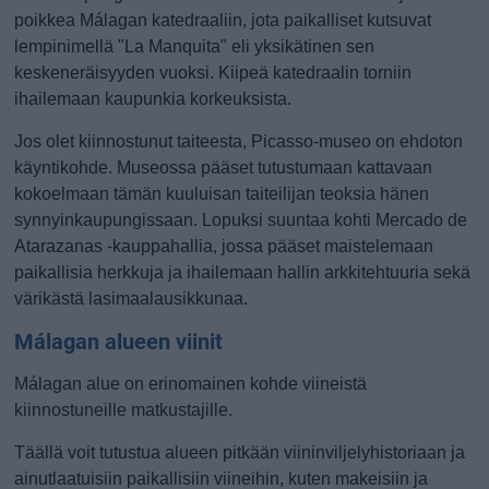
poikkea Málagan katedraaliin, jota paikalliset kutsuvat
lempinimellä "La Manquita" eli yksikätinen sen
keskeneräisyyden vuoksi. Kiipeä katedraalin torniin
ihailemaan kaupunkia korkeuksista.
Jos olet kiinnostunut taiteesta, Picasso-museo on ehdoton
käyntikohde. Museossa pääset tutustumaan kattavaan
kokoelmaan tämän kuuluisan taiteilijan teoksia hänen
synnyinkaupungissaan. Lopuksi suuntaa kohti Mercado de
Atarazanas -kauppahallia, jossa pääset maistelemaan
paikallisia herkkuja ja ihailemaan hallin arkkitehtuuria sekä
värikästä lasimaalausikkunaa.
Málagan alueen viinit
Málagan alue on erinomainen kohde viineistä
kiinnostuneille matkustajille.
Täällä voit tutustua alueen pitkään viininviljelyhistoriaan ja
ainutlaatuisiin paikallisiin viineihin, kuten makeisiin ja