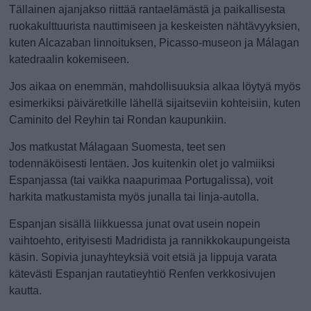
Tällainen ajanjakso riittää rantaelämästä ja paikallisesta
ruokakulttuurista nauttimiseen ja keskeisten nähtävyyksien,
kuten Alcazaban linnoituksen, Picasso-museon ja Málagan
katedraalin kokemiseen.
Jos aikaa on enemmän, mahdollisuuksia alkaa löytyä myös
esimerkiksi päiväretkille lähellä sijaitseviin kohteisiin, kuten
Caminito del Reyhin tai Rondan kaupunkiin.
Jos matkustat Málagaan Suomesta, teet sen
todennäköisesti lentäen. Jos kuitenkin olet jo valmiiksi
Espanjassa (tai vaikka naapurimaa Portugalissa), voit
harkita matkustamista myös junalla tai linja-autolla.
Espanjan sisällä liikkuessa junat ovat usein nopein
vaihtoehto, erityisesti Madridista ja rannikkokaupungeista
käsin. Sopivia junayhteyksiä voit etsiä ja lippuja varata
kätevästi Espanjan rautatieyhtiö Renfen verkkosivujen
kautta.