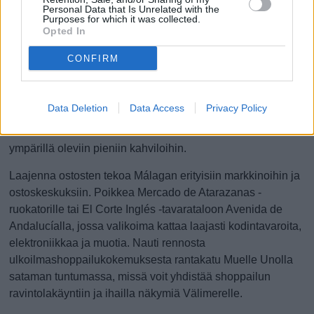
paikallisen juhlan, Feria de Málagan, jotka molemman
Personal Data that Is Unrelated with the
Purposes for which it was collected.
kokoavat suuria väkijoukkoja tälle kävelykadulle.
Opted In
Poikkea Calle Lariosilta sen lähikaduille, kuten Calle
CONFIRM
Nuevalla ja Calle Granadalle, ja löydät pienempiä
putiikkeja. Näistä kaupoista voit hankkia uniikimpaa
tavaraa kuin pääkadun ketjuliikkeistä, esimerkiksi
Data Deletion
Data Access
Privacy Policy
nahkatuotteita, koruja ja paikallisia käsitöitä. Ostosten
lomassa voit istahtaa hetkeksi Plaza de la Constituciónin
ympärillä oleviin pieniin kahviloihin.
Laajenna ostosten tekoa Málagan erityisiin markkinoihin ja
ostoskeskuksiin. Poikkea Mercado de Atarazanas -
ruokatorille tai El Corte Inglés -tavarataloon Avenida de
Andalucíalla, jossa valikoima kattaa laajasti kodintavaroita,
elektroniikkaa ja muotia. Nauti rennosta
ulkoilmashoppailukokemuksesta rantakatu Muelle Unolla
sataman tuntumassa, missä voit yhdistää shoppailun
ravintolakäyntiin ja ihailla näkymiä Välimerelle.