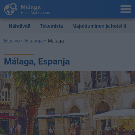
Málaga
Pieni Matkaopas
Nähtävää
Tekemistä
Majoittuminen ja hotellit
Etusivu
»
Espanja
» Málaga
Málaga, Espanja