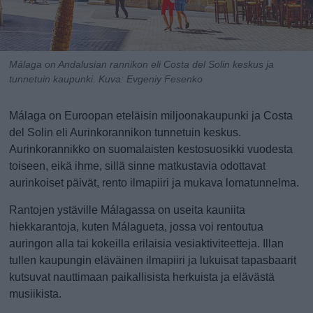
Málaga on Andalusian rannikon eli Costa del Solin keskus ja
tunnetuin kaupunki.
Kuva: Evgeniy Fesenko
Málaga on Euroopan eteläisin miljoonakaupunki ja Costa
del Solin eli Aurinkorannikon tunnetuin keskus.
Aurinkorannikko on suomalaisten kestosuosikki vuodesta
toiseen, eikä ihme, sillä sinne matkustavia odottavat
aurinkoiset päivät, rento ilmapiiri ja mukava lomatunnelma.
Rantojen ystäville Málagassa on useita kauniita
hiekkarantoja, kuten Málagueta, jossa voi rentoutua
auringon alla tai kokeilla erilaisia vesiaktiviteetteja. Illan
tullen kaupungin eläväinen ilmapiiri ja lukuisat tapasbaarit
kutsuvat nauttimaan paikallisista herkuista ja elävästä
musiikista.