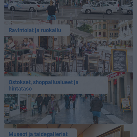
Ravintolat ja ruokailu
Ostokset, shoppailualueet ja
hintataso
Museot ja taidegalleriat