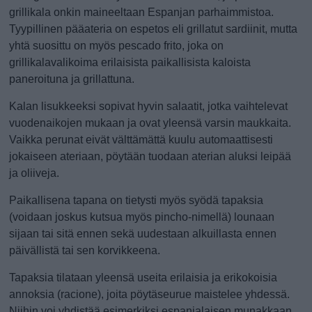
grillikala onkin maineeltaan Espanjan parhaimmistoa.
Tyypillinen pääateria on espetos eli grillatut sardiinit, mutta
yhtä suosittu on myös pescado frito, joka on
grillikalavalikoima erilaisista paikallisista kaloista
paneroituna ja grillattuna.
Kalan lisukkeeksi sopivat hyvin salaatit, jotka vaihtelevat
vuodenaikojen mukaan ja ovat yleensä varsin maukkaita.
Vaikka perunat eivät välttämättä kuulu automaattisesti
jokaiseen ateriaan, pöytään tuodaan aterian aluksi leipää
ja oliiveja.
Paikallisena tapana on tietysti myös syödä tapaksia
(voidaan joskus kutsua myös pincho-nimellä) lounaan
sijaan tai sitä ennen sekä uudestaan alkuillasta ennen
päivällistä tai sen korvikkeena.
Tapaksia tilataan yleensä useita erilaisia ja erikokoisia
annoksia (racione), joita pöytäseurue maistelee yhdessä.
Niihin voi yhdistää esimerkiksi espanjalaisen munakkaan