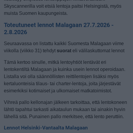
Skyscannerilla voit etsiä lentoja paitsi Helsingistä, myös
muista Suomen kaupungeista.
Toteutuneet lennot Malagaan 27.7.2026 -
2.8.2026
Seuraavassa on listattu kaikki Suomesta Malagaan viime
viikolla (viikko 31) tehdyt
suorat
eli välilaskuttomat lennot
Tämä kertoo sinulle, mitkä lentoyhtiöt lentävät eri
lentokentiltä Malagaan ja kuinka usein lennot operoidaan.
Listalla voi olla säännöllisten reittilentojen lisäksi myös
kertaluonteisia tilaus- tai charter-lentoja, joita järjestävät
esimerkiksi kotimaiset ja ulkomaiset matkatoimistot.
Vihreä pallo kellonajan jälkeen tarkoittaa, että lentokoneen
lähtö tapahtui tarkasti aikataulun mukaan tai ainakin hyvin
lähellä sitä. Punainen pallo merkitsee, että lento peruttiin.
Lennot Helsinki-Vantaalta Malagaan