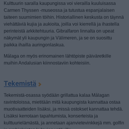
Kulttuurin saralla kaupungissa voi vierailla kuuluisassa
Carmen Thyssen -museossa ja tutustua espanjalaisen
taiteen suurnimien töihin. Historiallinen keskusta on täynnä
viehättäviä kujia ja aukioita, joilla voi kierrellä ja ihastella
perinteistä arkkitehtuuria. Gibralfaron linnalta on upeat
näkymät yli kaupungin ja Välimeren, ja se on suosittu
paikka ihailla auringonlaskua.
Málaga on myös erinomainen lähtöpiste päiväretkille
muihin Andalusian kiinnostaviin kohteisiin.
Tekemistä
Tekemistä-osassa syödään grillattua kalaa Málagan
ravintoloissa, mietitään mitä kaupungista kannattaa ostaa
muotivaatteiden lisäksi, ja missä ostokset kannattaa tehdä.
Lisäksi kerrotaan tapahtumista, konserteista ja
kulttuurielämästä, ja annetaan ajanvietevinkkejä mm. golfin