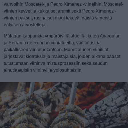
vahvoihin Moscatel- ja Pedro Ximénez -viineihin. Moscatel-
viinien kevyet ja kukkaiset aromit sekä Pedro Ximénez -
viinien paksut, rusinaiset maut tekevät näistä viineistä
erityisen arvostettuja.
Málagan kaupunkia ympäröivillä alueilla, kuten Axarquían
ja Serranía de Rondan viinialueilla, voit tutustua
paikalliseen viinintuotantoon. Monet alueen viinitilat
järjestävät kierroksia ja maistajaisia, joiden aikana pääset
tutustumaan viininvalmistusprosessiin sekä seudun
ainutlaatuisiin viininviljelyolosuhteisiin.