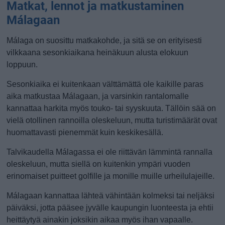
Matkat, lennot ja matkustaminen
Málagaan
Málaga on suosittu matkakohde, ja sitä se on erityisesti
vilkkaana sesonkiaikana heinäkuun alusta elokuun
loppuun.
Sesonkiaika ei kuitenkaan välttämättä ole kaikille paras
aika matkustaa Málagaan, ja varsinkin rantalomalle
kannattaa harkita myös touko- tai syyskuuta. Tällöin sää on
vielä otollinen rannoilla oleskeluun, mutta turistimäärät ovat
huomattavasti pienemmät kuin keskikesällä.
Talvikaudella Málagassa ei ole riittävän lämmintä rannalla
oleskeluun, mutta siellä on kuitenkin ympäri vuoden
erinomaiset puitteet golfille ja monille muille urheilulajeille.
Málagaan kannattaa lähteä vähintään kolmeksi tai neljäksi
päiväksi, jotta pääsee jyvälle kaupungin luonteesta ja ehtii
heittäytyä ainakin joksikin aikaa myös ihan vapaalle.