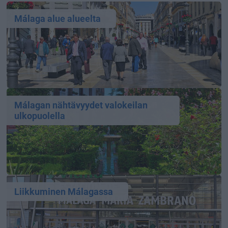
Málaga alue alueelta
Málagan nähtävyydet valokeilan
ulkopuolella
Liikkuminen Málagassa