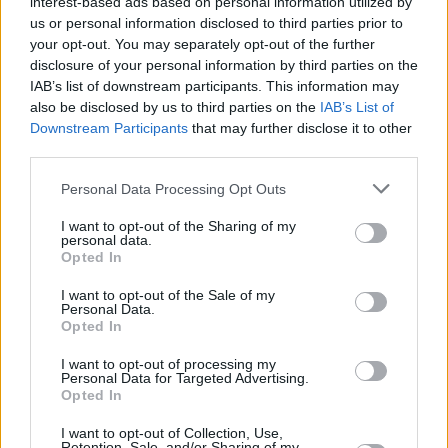
interest-based ads based on personal information utilized by
us or personal information disclosed to third parties prior to
your opt-out. You may separately opt-out of the further
disclosure of your personal information by third parties on the
IAB’s list of downstream participants. This information may
Calle Marqués de Larios -kävelykatu on kaupungin ostosalueiden
also be disclosed by us to third parties on the
IAB’s List of
parhaimmistoa.
Kuva: Ivo De
Downstream Participants
that may further disclose it to other
third parties.
Ostokset
Personal Data Processing Opt Outs
Málagan keskusta on shoppailijan paratiisi, ja erityisesti
Calle Marqués de Larios -kävelykatu on kaupungin
I want to opt-out of the Sharing of my
personal data.
ostosalueiden parhaimmistoa. Kävele pitkin tätä leveää
Opted In
katua, joka on täynnä kansainvälisiä ja espanjalaisia
muotiliikkeitä, kuten Massimo Dutti, Bershka ja Mango.
I want to opt-out of the Sale of my
Personal Data.
Ihaile luksusmerkkejä ja koruliikkeitä, kuten Swarovski ja
Opted In
Roberto Martín.
I want to opt-out of processing my
Personal Data for Targeted Advertising.
Calle Lariosilla voit kokea myös kaupungin tärkeimmät
Opted In
juhlat ja tapahtumat, kuten Semana Santan (espanjalainen
pääsiäinen) ja yli viikon kestävän vuoden tärkeimmän
I want to opt-out of Collection, Use,
Retention, Sale, and/or Sharing of my