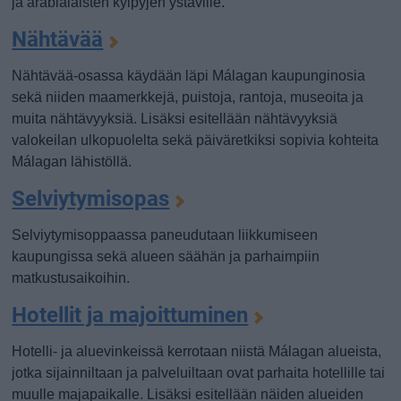
ja arabialaisten kylpyjen ystäville.
Nähtävää
Nähtävää-osassa käydään läpi Málagan kaupunginosia
sekä niiden maamerkkejä, puistoja, rantoja, museoita ja
muita nähtävyyksiä. Lisäksi esitellään nähtävyyksiä
valokeilan ulkopuolelta sekä päiväretkiksi sopivia kohteita
Málagan lähistöllä.
Selviytymisopas
Selviytymisoppaassa paneudutaan liikkumiseen
kaupungissa sekä alueen säähän ja parhaimpiin
matkustusaikoihin.
Hotellit ja majoittuminen
Hotelli- ja aluevinkeissä kerrotaan niistä Málagan alueista,
jotka sijainniltaan ja palveluiltaan ovat parhaita hotellille tai
muulle majapaikalle. Lisäksi esitellään näiden alueiden