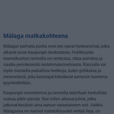
Málaga matkakohteena
Málagan parhaita puolia ovat sen upeat hiekkarannat, jotka
alkavat aivan kaupungin keskustasta. Huhtikuusta
marraskuuhun rannoilla voi rentoutua, ottaa aurinkoa ja
nauttia perinteisestä rantalomatunnelmasta. Rannalla voi
myös maistella paikallisia herkkuja, kuten grillikalaa ja
mereneläviä, joita kalastajat kiikuttavat aamuisin tuoreena
pyyntiretkiltään.
Kaupungin ravintoloissa ja rannoilla tarjoillaan herkullista
ruokaa pitkin päivää. Illan tullen alkavat juhlat, jotka
jatkuvat kesäisin aina aamun sarastukseen asti. Vaikka
Málagassa on mainiot mahdollisuudet viettää iltaa, on