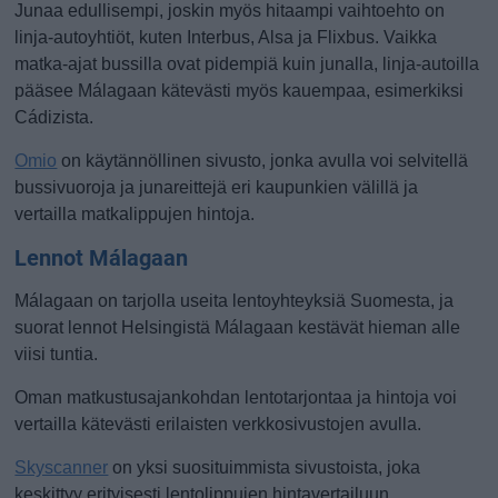
Junaa edullisempi, joskin myös hitaampi vaihtoehto on
linja-autoyhtiöt, kuten Interbus, Alsa ja Flixbus. Vaikka
matka-ajat bussilla ovat pidempiä kuin junalla, linja-autoilla
pääsee Málagaan kätevästi myös kauempaa, esimerkiksi
Cádizista.
Omio
on käytännöllinen sivusto, jonka avulla voi selvitellä
bussivuoroja ja junareittejä eri kaupunkien välillä ja
vertailla matkalippujen hintoja.
Lennot Málagaan
Málagaan on tarjolla useita lentoyhteyksiä Suomesta, ja
suorat lennot Helsingistä Málagaan kestävät hieman alle
viisi tuntia.
Oman matkustusajankohdan lentotarjontaa ja hintoja voi
vertailla kätevästi erilaisten verkkosivustojen avulla.
Skyscanner
on yksi suosituimmista sivustoista, joka
keskittyy erityisesti lentolippujen hintavertailuun.