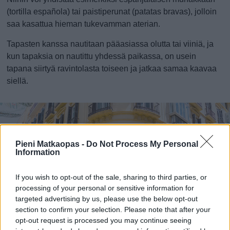
(tortilla española) tai paistiperunat (patatas bravas), jolloin
saa kasattua hieman tukevamman aterian.
Tapasten kanssa nautitaan pääasiassa olutta tai viiniä, ja
kun tapaksia on nautittu yhdessä paikassa, on usein
tapana siirtyä ravintolasta toiseen ja jatkaa samaa kaavaa
siellä.
Pieni Matkaopas -
Do Not Process My Personal
Information
If you wish to opt-out of the sale, sharing to third parties, or
processing of your personal or sensitive information for
targeted advertising by us, please use the below opt-out
section to confirm your selection. Please note that after your
opt-out request is processed you may continue seeing