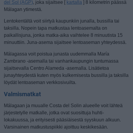
del Sol (AGP)
, joka sijaitsee [
kartalla
] 8 kilometrin päässä
Málagan ytimestä.
Lentokentältä voit siirtyä kaupunkiin junalla, bussilla tai
taksilla. Nopein tapa matkustaa lentoasemalta on
paikallisjuna, jonka matka-aika vaihtelee 8 minuutista 15
minuuttiin. Juna-asema sijaitsee lentoaseman yhteydessä.
Málagassa voit poistua junasta uudemmalla María
Zambrano -asemalla tai vanhankaupungin tuntumassa
sijaitsevalla Centro Alameda -asemalla. Lisätietoa
junayhteydestä kuten myös kulkemisesta bussilla ja taksilla
löydät lentoaseman verkkosivuilta.
Valmismatkat
Málagaan ja muualle Costa del Solin alueelle voit lähteä
järjestetylle matkalle, jotka ovat suosittuja huhti-
lokakuussa, ja erityisesti pääsiäisestä syyskuun alkuun.
Varsinainen matkustuspiikki ajoittuu keskikesään.