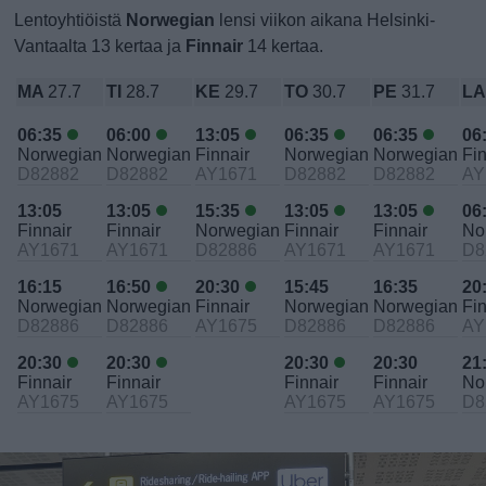
Lentoyhtiöistä
Norwegian
lensi viikon aikana Helsinki-
Vantaalta 13 kertaa ja
Finnair
14 kertaa.
MA
27.7
TI
28.7
KE
29.7
TO
30.7
PE
31.7
L
06:35
06:00
13:05
06:35
06:35
06
Norwegian
Norwegian
Finnair
Norwegian
Norwegian
Fin
D82882
D82882
AY1671
D82882
D82882
AY
13:05
13:05
15:35
13:05
13:05
06
Finnair
Finnair
Norwegian
Finnair
Finnair
No
AY1671
AY1671
D82886
AY1671
AY1671
D8
16:15
16:50
20:30
15:45
16:35
20
Norwegian
Norwegian
Finnair
Norwegian
Norwegian
Fin
D82886
D82886
AY1675
D82886
D82886
AY
20:30
20:30
20:30
20:30
21
Finnair
Finnair
Finnair
Finnair
No
AY1675
AY1675
AY1675
AY1675
D8