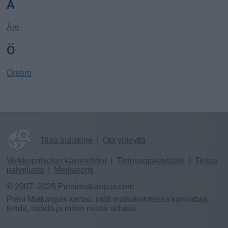
Å
Åre
Ö
Örebro
Tilaa uutiskirje
|
Ota yhteyttä
Verkkopalvelun käyttöehdot
|
Tietosuojakäytäntö
|
Tietoa
palvelusta
|
Mediakortti
© 2007–2026 Pienimatkaopas.com
Pieni Matkaopas kertoo, mitä matkakohteissa kannattaa
tehdä, nähdä ja miten niissä selviää.