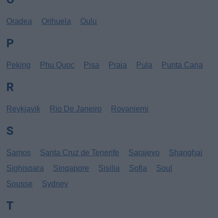
Oradea
Orihuela
Oulu
P
Peking
Phu Quoc
Pisa
Praia
Pula
Punta Cana
R
Reykjavik
Rio De Janeiro
Rovaniemi
S
Samos
Santa Cruz de Tenerife
Sarajevo
Shanghai
Sighisoara
Singapore
Sisilia
Sofia
Soul
Sousse
Sydney
T