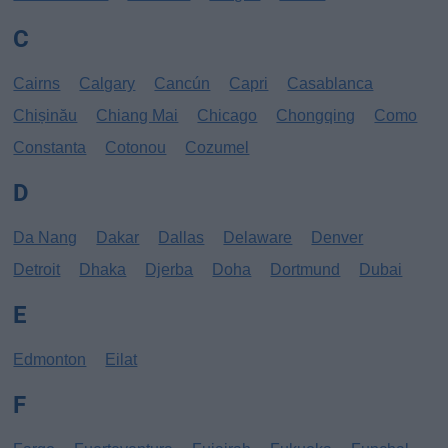
C
Cairns
Calgary
Cancún
Capri
Casablanca
Chișinău
Chiang Mai
Chicago
Chongqing
Como
Constanta
Cotonou
Cozumel
D
Da Nang
Dakar
Dallas
Delaware
Denver
Detroit
Dhaka
Djerba
Doha
Dortmund
Dubai
E
Edmonton
Eilat
F