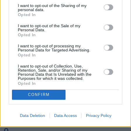
K
I want to opt-out of the Sharing of my
personal data.
Opted In
Kairo
Koh Samui
I want to opt-out of the Sale of my
Personal Data.
L
Opted In
I want to opt-out of processing my
Lanzarote
Larnaka
Lefkas
Linköping
Personal Data for Targeted Advertising.
Opted In
Los Angeles
Lund
I want to opt-out of Collection, Use,
M
Retention, Sale, and/or Sharing of my
Personal Data that Is Unrelated with the
Purposes for which it was collected.
Mangalia
Marseille
Melbourne
Menorca
Opted In
Mexico City
Miami
CONFIRM
N
Data Deletion
Data Access
Privacy Policy
New York
Norrköping
O