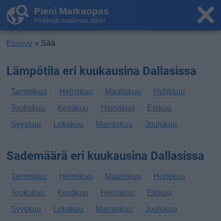
Pieni Matkaopas
Vinkkejä maailman ääriin
Etusivu
» Sää
Lämpötila eri kuukausina Dallasissa
Tammikuu
Helmikuu
Maaliskuu
Huhtikuu
Toukokuu
Kesäkuu
Heinäkuu
Elokuu
Syyskuu
Lokakuu
Marraskuu
Joulukuu
Sademäärä eri kuukausina Dallasissa
Tammikuu
Helmikuu
Maaliskuu
Huhtikuu
Toukokuu
Kesäkuu
Heinäkuu
Elokuu
Syyskuu
Lokakuu
Marraskuu
Joulukuu