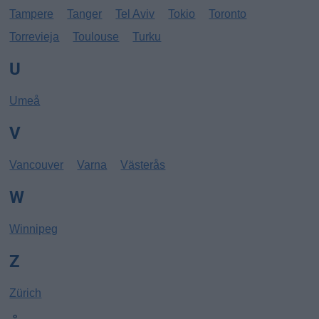
Tampere
Tanger
Tel Aviv
Tokio
Toronto
Torrevieja
Toulouse
Turku
U
Umeå
V
Vancouver
Varna
Västerås
W
Winnipeg
Z
Zürich