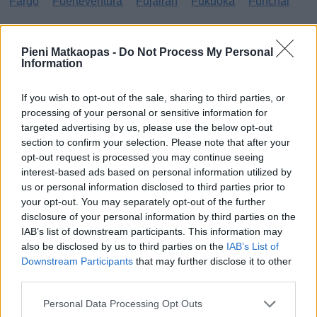
Fargo
Fuerteventura
Fujairah
Fukuoka
Funchal
G
Pieni Matkaopas -
Do Not Process My Personal
Information
Gibraltar
Gran Canaria
Guatemala
H
If you wish to opt-out of the sale, sharing to third parties, or
processing of your personal or sensitive information for
targeted advertising by us, please use the below opt-out
Haag
Hammamet
Hania
Hannover
Hanoi
section to confirm your selection. Please note that after your
Havanna
Helsingborg
Helsinki
Ho Chi Minh City
opt-out request is processed you may continue seeing
interest-based ads based on personal information utilized by
Hong Kong
Honolulu
Houston
Hua Hin
us or personal information disclosed to third parties prior to
your opt-out. You may separately opt-out of the further
I
disclosure of your personal information by third parties on the
IAB’s list of downstream participants. This information may
Innsbruck
Izmir
also be disclosed by us to third parties on the
IAB’s List of
Downstream Participants
that may further disclose it to other
J
third parties.
Jönköping
Personal Data Processing Opt Outs