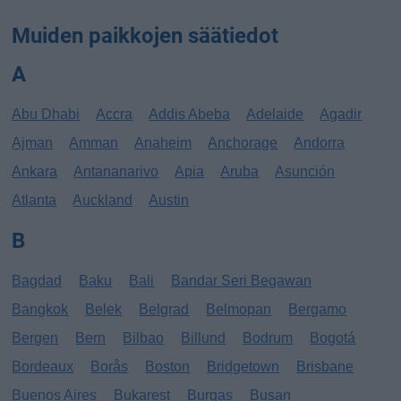
Muiden paikkojen säätiedot
A
Abu Dhabi
Accra
Addis Abeba
Adelaide
Agadir
Ajman
Amman
Anaheim
Anchorage
Andorra
Ankara
Antananarivo
Apia
Aruba
Asunción
Atlanta
Auckland
Austin
B
Bagdad
Baku
Bali
Bandar Seri Begawan
Bangkok
Belek
Belgrad
Belmopan
Bergamo
Bergen
Bern
Bilbao
Billund
Bodrum
Bogotá
Bordeaux
Borås
Boston
Bridgetown
Brisbane
Buenos Aires
Bukarest
Burgas
Busan