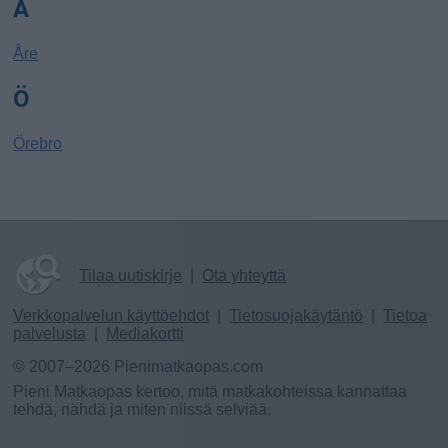
Å
Åre
Ö
Örebro
Tilaa uutiskirje
|
Ota yhteyttä
Verkkopalvelun käyttöehdot
|
Tietosuojakäytäntö
|
Tietoa
palvelusta
|
Mediakortti
© 2007–2026 Pienimatkaopas.com
Pieni Matkaopas kertoo, mitä matkakohteissa kannattaa
tehdä, nähdä ja miten niissä selviää.