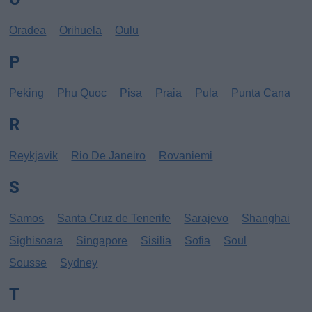
Oradea
Orihuela
Oulu
P
Peking
Phu Quoc
Pisa
Praia
Pula
Punta Cana
R
Reykjavik
Rio De Janeiro
Rovaniemi
S
Samos
Santa Cruz de Tenerife
Sarajevo
Shanghai
Sighisoara
Singapore
Sisilia
Sofia
Soul
Sousse
Sydney
T