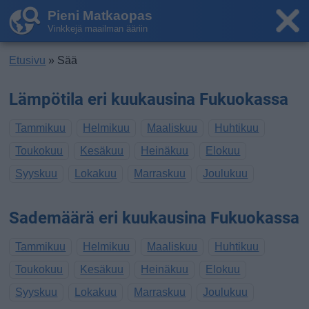
Pieni Matkaopas
Vinkkejä maailman ääriin
Etusivu
» Sää
Lämpötila eri kuukausina Fukuokassa
Tammikuu
Helmikuu
Maaliskuu
Huhtikuu
Toukokuu
Kesäkuu
Heinäkuu
Elokuu
Syyskuu
Lokakuu
Marraskuu
Joulukuu
Sademäärä eri kuukausina Fukuokassa
Tammikuu
Helmikuu
Maaliskuu
Huhtikuu
Toukokuu
Kesäkuu
Heinäkuu
Elokuu
Syyskuu
Lokakuu
Marraskuu
Joulukuu