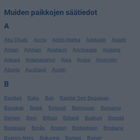
Muiden paikkojen säätiedot
A
Abu Dhabi
Accra
Addis Abeba
Adelaide
Agadir
Ajman
Amman
Anaheim
Anchorage
Andorra
Ankara
Antananarivo
Apia
Aruba
Asunción
Atlanta
Auckland
Austin
B
Bagdad
Baku
Bali
Bandar Seri Begawan
Bangkok
Belek
Belgrad
Belmopan
Bergamo
Bergen
Bern
Bilbao
Billund
Bodrum
Bogotá
Bordeaux
Borås
Boston
Bridgetown
Brisbane
Buenos Aires
Bukarest
Burgas
Busan