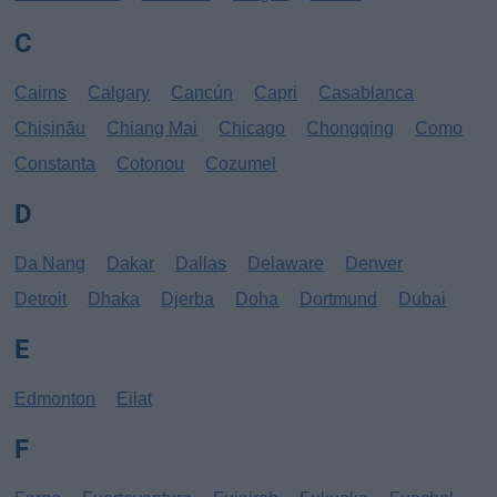
C
Cairns
Calgary
Cancún
Capri
Casablanca
Chișinău
Chiang Mai
Chicago
Chongqing
Como
Constanta
Cotonou
Cozumel
D
Da Nang
Dakar
Dallas
Delaware
Denver
Detroit
Dhaka
Djerba
Doha
Dortmund
Dubai
E
Edmonton
Eilat
F