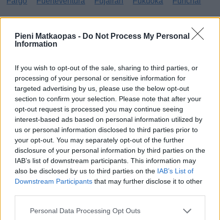
Fargo
Fuerteventura
Fujairah
Fukuoka
Funchal
G
Pieni Matkaopas -
Do Not Process My Personal
Information
Gibraltar
Gran Canaria
Guatemala
H
If you wish to opt-out of the sale, sharing to third parties, or
processing of your personal or sensitive information for
targeted advertising by us, please use the below opt-out
Haag
Hammamet
Hania
Hannover
Hanoi
section to confirm your selection. Please note that after your
Havanna
Helsingborg
Helsinki
Ho Chi Minh City
opt-out request is processed you may continue seeing
interest-based ads based on personal information utilized by
Hong Kong
Honolulu
Houston
Hua Hin
us or personal information disclosed to third parties prior to
your opt-out. You may separately opt-out of the further
I
disclosure of your personal information by third parties on the
IAB’s list of downstream participants. This information may
Innsbruck
Izmir
also be disclosed by us to third parties on the
IAB’s List of
Downstream Participants
that may further disclose it to other
J
third parties.
Jönköping
Personal Data Processing Opt Outs