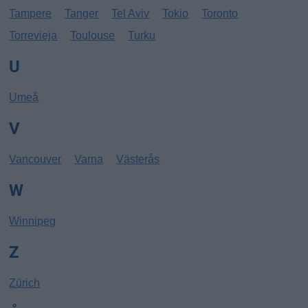
Tampere
Tanger
Tel Aviv
Tokio
Toronto
Torrevieja
Toulouse
Turku
U
Umeå
V
Vancouver
Varna
Västerås
W
Winnipeg
Z
Zürich