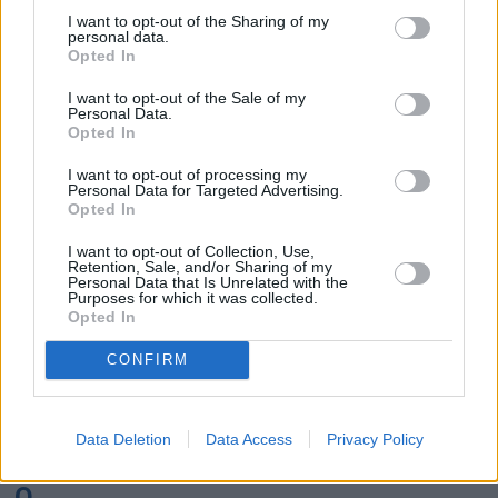
K
I want to opt-out of the Sharing of my
personal data.
Opted In
Kairo
Koh Samui
I want to opt-out of the Sale of my
Personal Data.
L
Opted In
I want to opt-out of processing my
Lanzarote
Larnaka
Lefkas
Linköping
Personal Data for Targeted Advertising.
Opted In
Los Angeles
Lund
I want to opt-out of Collection, Use,
M
Retention, Sale, and/or Sharing of my
Personal Data that Is Unrelated with the
Purposes for which it was collected.
Mangalia
Marseille
Melbourne
Menorca
Opted In
Mexico City
Miami
CONFIRM
N
Data Deletion
Data Access
Privacy Policy
New York
Norrköping
O