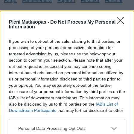
Fargo
Fuerteventura
Fujairah
Fukuoka
Funchal
G
Pieni Matkaopas -
Do Not Process My Personal
Information
Gibraltar
Gran Canaria
Guatemala
H
If you wish to opt-out of the sale, sharing to third parties, or
processing of your personal or sensitive information for
targeted advertising by us, please use the below opt-out
Haag
Hammamet
Hania
Hannover
Hanoi
section to confirm your selection. Please note that after your
Havanna
Helsingborg
Helsinki
Ho Chi Minh City
opt-out request is processed you may continue seeing
interest-based ads based on personal information utilized by
Hong Kong
Honolulu
Houston
Hua Hin
us or personal information disclosed to third parties prior to
your opt-out. You may separately opt-out of the further
I
disclosure of your personal information by third parties on the
IAB’s list of downstream participants. This information may
Innsbruck
Izmir
also be disclosed by us to third parties on the
IAB’s List of
Downstream Participants
that may further disclose it to other
J
third parties.
Jönköping
Personal Data Processing Opt Outs