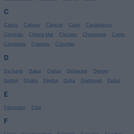
C
Cairns
Calgary
Cancún
Capri
Casablanca
Chișinău
Chiang Mai
Chicago
Chongqing
Como
Constanta
Cotonou
Cozumel
D
Da Nang
Dakar
Dallas
Delaware
Denver
Detroit
Dhaka
Djerba
Doha
Dortmund
Dubai
E
Edmonton
Eilat
F