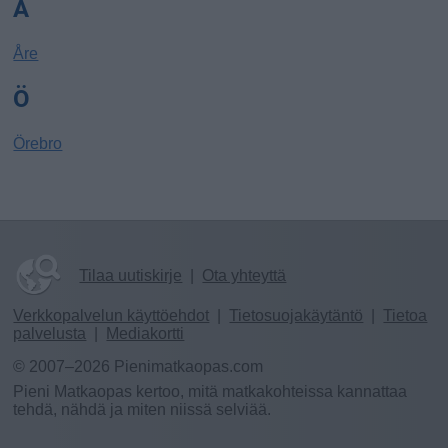
Å
Åre
Ö
Örebro
Tilaa uutiskirje
|
Ota yhteyttä
Verkkopalvelun käyttöehdot
|
Tietosuojakäytäntö
|
Tietoa
palvelusta
|
Mediakortti
© 2007–2026 Pienimatkaopas.com
Pieni Matkaopas kertoo, mitä matkakohteissa kannattaa
tehdä, nähdä ja miten niissä selviää.