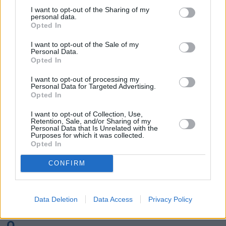
K
I want to opt-out of the Sharing of my
personal data.
Opted In
Kairo
Koh Samui
I want to opt-out of the Sale of my
Personal Data.
L
Opted In
I want to opt-out of processing my
Lanzarote
Larnaka
Lefkas
Linköping
Personal Data for Targeted Advertising.
Opted In
Los Angeles
Lund
I want to opt-out of Collection, Use,
M
Retention, Sale, and/or Sharing of my
Personal Data that Is Unrelated with the
Purposes for which it was collected.
Mangalia
Marseille
Melbourne
Menorca
Opted In
Mexico City
Miami
CONFIRM
N
Data Deletion
Data Access
Privacy Policy
New York
Norrköping
O