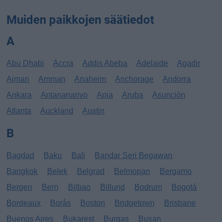
Muiden paikkojen säätiedot
A
Abu Dhabi
Accra
Addis Abeba
Adelaide
Agadir
Ajman
Amman
Anaheim
Anchorage
Andorra
Ankara
Antananarivo
Apia
Aruba
Asunción
Atlanta
Auckland
Austin
B
Bagdad
Baku
Bali
Bandar Seri Begawan
Bangkok
Belek
Belgrad
Belmopan
Bergamo
Bergen
Bern
Bilbao
Billund
Bodrum
Bogotá
Bordeaux
Borås
Boston
Bridgetown
Brisbane
Buenos Aires
Bukarest
Burgas
Busan