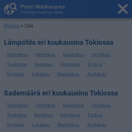
Pieni Matkaopas
Vinkkejä maailman ääriin
Etusivu
» Sää
Lämpötila eri kuukausina Tokiossa
Tammikuu
Helmikuu
Maaliskuu
Huhtikuu
Toukokuu
Kesäkuu
Heinäkuu
Elokuu
Syyskuu
Lokakuu
Marraskuu
Joulukuu
Sademäärä eri kuukausina Tokiossa
Tammikuu
Helmikuu
Maaliskuu
Huhtikuu
Toukokuu
Kesäkuu
Heinäkuu
Elokuu
Syyskuu
Lokakuu
Marraskuu
Joulukuu