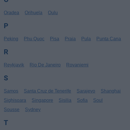
Oradea
Orihuela
Oulu
P
Peking
Phu Quoc
Pisa
Praia
Pula
Punta Cana
R
Reykjavik
Rio De Janeiro
Rovaniemi
S
Samos
Santa Cruz de Tenerife
Sarajevo
Shanghai
Sighisoara
Singapore
Sisilia
Sofia
Soul
Sousse
Sydney
T