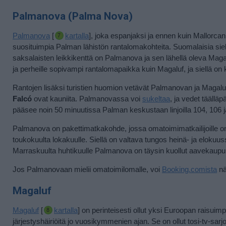
Palmanova (Palma Nova)
Palmanova
[
kartalla
], joka espanjaksi ja ennen kuin Mallorcan 
suosituimpia Palman lähistön rantalomakohteita. Suomalaisia siellä
saksalaisten leikkikenttä on Palmanova ja sen lähellä oleva Magalu
ja perheille sopivampi rantalomapaikka kuin Magaluf, ja siellä on
Rantojen lisäksi turistien huomion vetävät Palmanovan ja Magalu
Falcó
ovat kauniita. Palmanovassa voi
sukeltaa
, ja vedet täällä
pääsee noin 50 minuutissa Palman keskustaan linjoilla 104, 106 ja 
Palmanova on pakettimatkakohde, jossa omatoimimatkailijoille o
toukokuulta lokakuulle. Siellä on valtava tungos heinä- ja elokuu
Marraskuulta huhtikuulle Palmanova on täysin kuollut aavekaupunki,
Jos Palmanovaan mielii omatoimilomalle, voi
Booking.comista
näh
Magaluf
Magaluf
[
kartalla
] on perinteisesti ollut yksi Euroopan raisui
järjestyshäiriöitä jo vuosikymmenien ajan. Se on ollut tosi-tv-sar