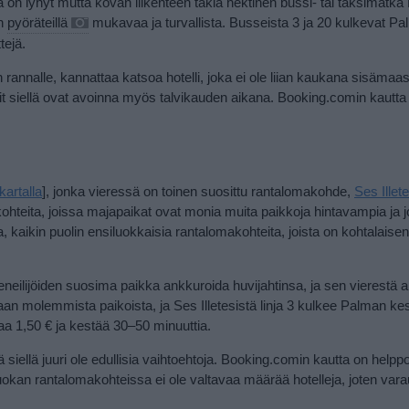
a on lyhyt mutta kovan liikenteen takia hektinen bussi- tai taksimatka
un
pyöräteillä
mukavaa ja turvallista. Busseista 3 ja 20 kulkevat P
tejä.
in rannalle, kannattaa katsoa hotelli, joka ei ole liian kaukana sisämaa
llit siellä ovat avoinna myös talvikauden aikana. Booking.comin kautta
kartalla
]
, jonka vieressä on toinen
suosittu rantalomakohde,
Ses Illet
hteita, joissa majapaikat ovat monia muita paikkoja hintavampia ja j
 kaikin puolin ensiluokkaisia rantalomakohteita, joista on kohtalaisen
neilijöiden suosima paikka ankkuroida huvijahtinsa, ja sen vierestä 
taan molemmista paikoista, ja Ses Illetesistä linja 3 kulkee Palman ke
aa 1,50 € ja kestää 30–50 minuuttia.
 siellä juuri ole edullisia vaihtoehtoja. Booking.comin kautta on helpp
okan rantalomakohteissa ei ole valtavaa määrää hotelleja, joten var