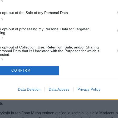
In
o opt-out of the Sale of my Personal Data.
In
to opt-out of processing my Personal Data for Targeted
ing.
In
o opt-out of Collection, Use, Retention, Sale, and/or Sharing
ersonal Data that Is Unrelated with the Purposes for which it
lected.
In
la keskustaa lähin rantalomapaikka on Cala Major. Se on melko hyvä
CONFIRM
ja kuin siitä eteenpäin oleville lomapaikoille. Se on myös paikka, jo
a Santa Ponça ovat kuin aavekaupunkeja.
Data Deletion
Data Access
Privacy Policy
ustasta, ja se on varsin lyhyen matkan päässä läntisen Palman pitkä
ppoja, ravintoloita ja yöelämää. Se on myös aivan
Porto Pi -ostoske
a.
ksiä kuten Joan Mirón entinen ateljee ja kotitalo, ja siellä Marivent-p