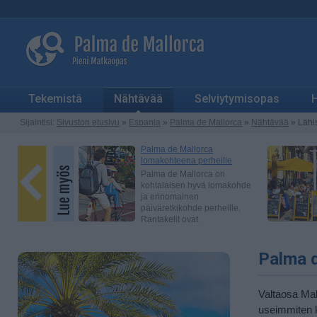
Tekemistä
Nähtävää
Selviytymisopas
H
Sijaintisi:
Sivuston etusivu
»
Espanja
»
Palma de Mallorca
»
Nähtävää
» Lähis
Palma d
Valtaosa Mall
useimmiten k