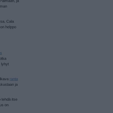
 Palmaan, ja
alman
ssa. Cala
 on helppo
es
otka
 lyhyt
alkava
ranta
skustaan ja
o tehdä itse
aus on