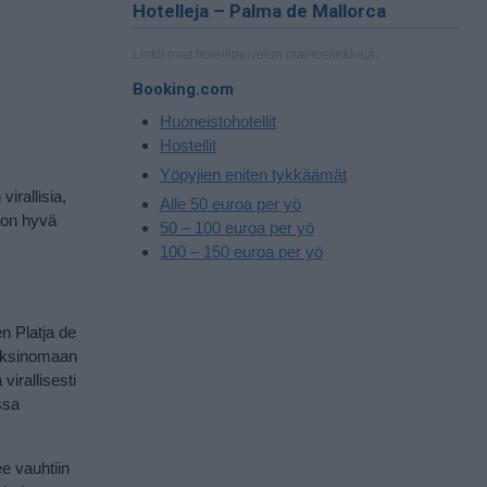
Hotelleja – Palma de Mallorca
Linkit ovat hotellipalvelun mainoslinkkejä.
Booking.com
Huoneistohotellit
Hostellit
Yöpyjien eniten tykkäämät
irallisia,
Alle 50 euroa per yö
 on hyvä
50 – 100 euroa per yö
100 – 150 euroa per yö
n Platja de
 yksinomaan
virallisesti
ssa
ee vauhtiin