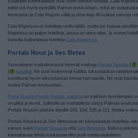
Espanjan kuninkaalliset ovat usein etenkin kesällä. Cala Majorist
sieltä voi myös pyöräillä Palman keskustaan, mikä on rantakad
keskustan ja Cala Majorin väliä ja öisin linja 46 kulkee samoja reit
Cala Majorissa on hotelleja siellä täällä, mutta jos haluaa päivittä
Majorissa on paljon hotelleja, joissa on uima-allas, ja monet hote
katsella kaikenlaisia hotelleja
Cala Majorissa
.
Portals Nous ja Ses Illetes
Suomalaiset matkatoimistot tekevät matkoja
Portals Nousiin
[
[
kartalla
].
Ne ovat molemmat kalliita, luksusluokan rantalomako
soveltuvat hyvin luksusluokan lomaa hamuaville. Ne ovat kauniita,
matka Palman keskustaan.
Portal Nousin Puerto Portals -satama
on kaikkein äveriäimpien ve
on pitkä ja leveä. Julkisilla on mahdollista siirtyä Palman keskus
Portals Nousiin pääsee linjoilla 103, 104, 106 ja 111. Matka maks
Portals Nousissa ja Ses Illetesissä on luksusluokan hotelleja, eikä
varaus sekä
Portals Nousista
että
Ses Illetesistä
. Näissä ykköslu
kannattavaa tehdä kuukausia ellei puoli vuotta etukäteen.