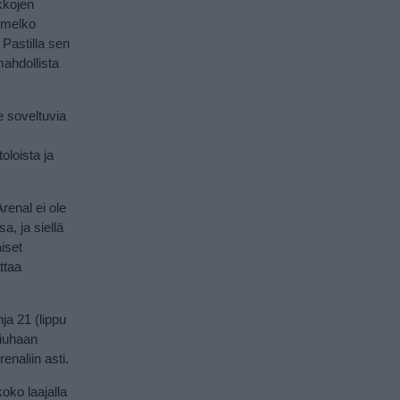
kkojen
 melko
 Pastilla sen
ahdollista
le soveltuvia
oloista ja
Arenal ei ole
a, ja siellä
aiset
ttaa
nja 21 (lippu
tiuhaan
enaliin asti.
oko laajalla