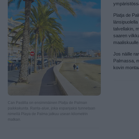
ympäristössä
Platja de Pa
länsipuolell
talvellakin,
saaren vilkk
maaliskuulle
Jos näille r
Palmassa, mut
kovin montaa
Can Pastilla on ensimmäinen Platja de Palman
paikkakunta. Ranta-alue, joka espanjaksi tunnetaan
nimellä Playa de Palma jatkuu usean kilometrin
matkan.