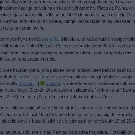
ja päättyy vasta marraskuun alussa. Alku- ja loppukaudesta majapai
alhaisimmillaan ja palveluita on kesää vähemmän. Platja de Palma on
ikalle ja rantalomalle, sillä se on lähellä lentoasemaa ja etenkin Can
lä Palmaa, että Mallorcan pääkaupungin keskustaan on halutessaan m
an aikana varsin hyvin.
a on myös hyvä kohde
perheille
, sillä siellä on kaikenlaisia lapsiperheil
dollisuuksia. Koko Platja de Palman viitisen kilometriä pitkä ranta on
ienillekin lapsille, ja valtaosa hotelleista kuten myös kaupoista, ravint
luista on rantakadun varrella.
ulkee kaupunkijuna, jolla pääsee koko ranta-alueen päästä päähän.
akohde perheille, sillä se on etenkin saksalaisten juhlijoiden suosioss
valtavalla
Bierkönig
[
kartalla
] -nimisellä terassilla raikaavat saksal
aamusta iltaan.
Etenkin tätä terassien valtaamaa ”kinkkukatua” kanna
n vältellä, kuten myös niiden, jotka haluavat nukkua öisin.
man kaikkiin osiin pääsee kätevästi linja-autolla, ja jo lentoasemalta li
 Arenaliin asti. Linjat 15 ja 25 vievät keskustasta Passeig del Bornilta 
lueella oleville kätevä, sillä se vie ytimestä eri reittiä kuin 15 tai 25 Ar
tutustua, sitä lähemmäs Palmaa kannattaa majoittua. Hotelleja on k