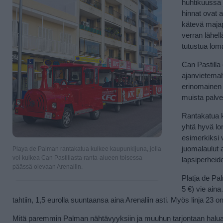
huhtikuussa 
hinnat ovat 
kätevä majapa
verran lähel
tutustua lom
Can Pastill
ajanvietemah
erinomainen p
muista palve
Rantakatua k
yhtä hyvä lom
esimerkiksi 
juomalaulut 
Playa de Palman rantakatua kulkee kaupunkijuna, jolla
voi kulkea Can Pastillasta ranta-alueen toisessa
lapsiperheide
päässä olevaan Arenaliin.
Platja de Pal
5 €) vie aina
tahtiin, 1,5 eurolla suuntaansa aina Arenaliin asti. Myös linja 23 on a
Mitä paremmin Palman nähtävyyksiin ja muuhun tarjontaan haluaa 