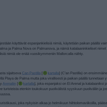
estään käyttävät espanjankielisiä nimiä, käytetään paikan päällä vain v
de Palma ja Palma Nova on Palmanova, ja nämä katalaaninkieliset nimet
ielisiä nimiä ole enää vuosikymmeniin Mallorcalla nähty.
sta sijaitseva
Can Pastilla
[
kartalla
] (C’an Pastilla) on ensimmäine
llä Playa de Palma mutta joka virallisesti ja paikan päällä tunnetaan
yy
Arenaliin
[
kartalla
], joka espanjaksi on El Arenal ja katalaaniksi ja 
turisteista etenkin toukokuun puolivälistä syyskuun puoliväliin ja jo
kuussa.
uristikausi, joka nykyisin alkaa jo helmikuun hiihtolomaviikoilla, pääs