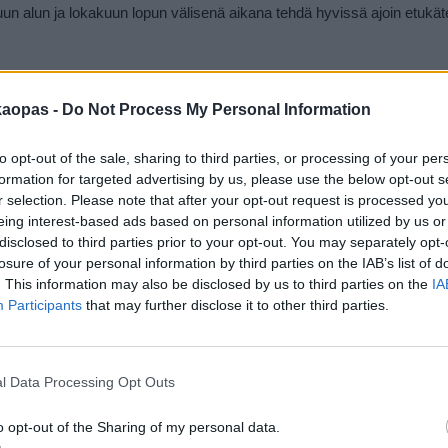
kuun alun ja lokakuun lopun välisenä aikana tehdä hyvissä ajoin etukät
atkuu ilmoituksen jälkeen
kaopas -
Do Not Process My Personal Information
to opt-out of the sale, sharing to third parties, or processing of your per
formation for targeted advertising by us, please use the below opt-out s
r selection. Please note that after your opt-out request is processed y
eing interest-based ads based on personal information utilized by us or
disclosed to third parties prior to your opt-out. You may separately opt-
losure of your personal information by third parties on the IAB’s list of
. This information may also be disclosed by us to third parties on the
IA
Participants
that may further disclose it to other third parties.
liput paikkoihin ja ajanvietteisiin Palma de
l Data Processing Opt Outs
o opt-out of the Sharing of my personal data.