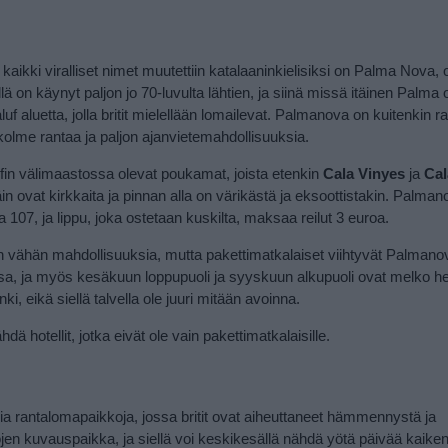
kaikki viralliset nimet muutettiin katalaaninkielisiksi on Palma Nova, 
 on käynyt paljon jo 70-luvulta lähtien, ja siinä missä itäinen Palma o
f aluetta, jolla britit mielellään lomailevat. Palmanova on kuitenkin r
 kolme rantaa ja paljon ajanvietemahdollisuuksia.
fin välimaastossa olevat poukamat, joista etenkin
Cala Vinyes
ja
Cal
päin ovat kirkkaita ja pinnan alla on värikästä ja eksoottistakin. Palma
107, ja lippu, joka ostetaan kuskilta, maksaa reilut 3 euroa.
n vähän mahdollisuuksia, mutta pakettimatkalaiset viihtyvät Palmano
ssa, ja myös kesäkuun loppupuoli ja syyskuun alkupuoli ovat melko he
 eikä siellä talvella ole juuri mitään avoinna.
dä hotellit, jotka eivät ole vain pakettimatkalaisille.
mpia rantalomapaikkoja, jossa britit ovat aiheuttaneet hämmennystä ja
jojen kuvauspaikka, ja siellä voi keskikesällä nähdä yötä päivää kaiken