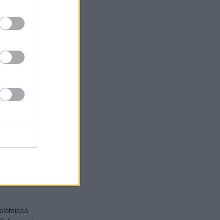
 lomakohde
ssa on
stä
skuksen
ja
alatsissa