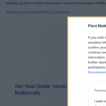
alueella, ja niitä on eniten Arenalissa. Varaukset kannattaa huhti
Booking.comin hotellit Platja de Palmassa
Sivu j
Pieni Mat
If you wish 
sensitive in
confirm you
continue se
information 
further disc
participants
Downstream 
Get Your Guide -sivustolta voit hankkia 
Persona
Mallorcalla
I want t