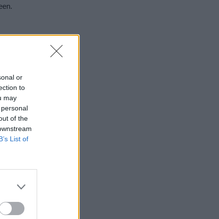
een.
sonal or
ection to
ou may
 personal
out of the
 downstream
B’s List of