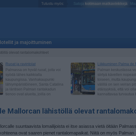
Tutustu myös:
Satoja
kotimaan matkavinkkejä
Maa
otellit ja majoittuminen
töllä olevat rantalomakohteet
e Mallorcan lähistöllä olevat rantalomak
orcalle suuntaavista lomailijoista ei itse asiassa vietä öitään Palmas
ohteena ovat saaren pienet rantalomapaikat. Niitä on myös Palman