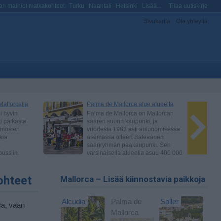
n mainiot matkakohteet
Turku
Naantali
Helsinki
Lisää...
Tilaa uutiskirje
Sivukartta
Ota yhteyttä
ohteet
Mallorca – Lisää kiinnostavia paikkoja
Alcudia
Palma de
Soller
sa, vaan
Mallorca