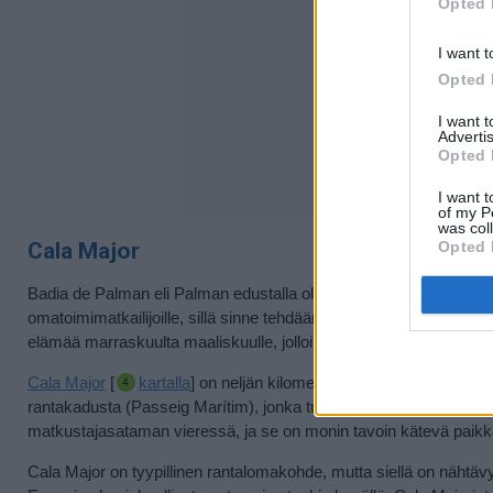
Opted 
I want t
Opted 
I want 
Advertis
Opted 
I want t
of my P
was col
Opted 
Cala Major
Badia de Palman eli Palman edustalla olevan lahden länsipuolel
omatoimimatkailijoille, sillä sinne tehdään vähemmän pakettimatko
elämää marraskuulta maaliskuulle, jolloin Palmanova, Magaluf j
Cala Major
[
kartalla
] on neljän kilometrin päässä Palman kesk
rantakadusta (Passeig Marítim), jonka tuntumassa on paljon kau
matkustajasataman vieressä, ja se on monin tavoin kätevä paikk
Cala Major on tyypillinen rantalomakohde, mutta siellä on nähtävyy