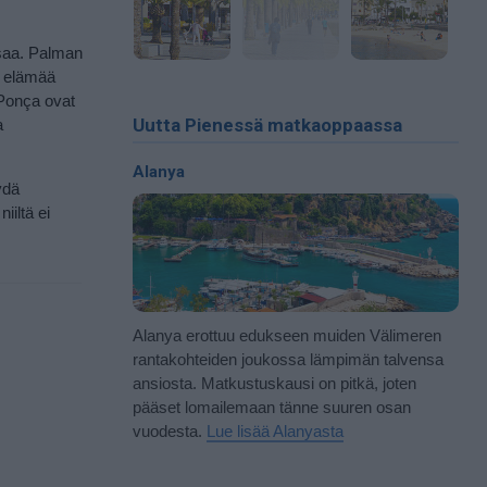
osaa. Palman
n elämää
 Ponça ovat
Uutta Pienessä matkaoppaassa
a
Alanya
ydä
iiltä ei
Alanya erottuu edukseen muiden Välimeren
rantakohteiden joukossa lämpimän talvensa
ansiosta. Matkustuskausi on pitkä, joten
pääset lomailemaan tänne suuren osan
vuodesta.
Lue lisää Alanyasta