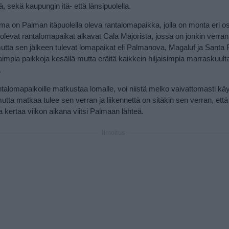
, sekä kaupungin itä- että länsipuolella.
lma on Palman itäpuolella oleva rantalomapaikka, jolla on monta eri 
a olevat rantalomapaikat alkavat Cala Majorista, jossa on jonkin verra
 mutta sen jälkeen tulevat lomapaikat eli Palmanova, Magaluf ja Santa
aimpia paikkoja kesällä mutta eräitä kaikkein hiljaisimpia marraskuult
.
antalomapaikoille matkustaa lomalle, voi niistä melko vaivattomasti kä
ta matkaa tulee sen verran ja liikennettä on sitäkin sen verran, että n
 kertaa viikon aikana viitsi Palmaan lähteä.
Ilmoitus