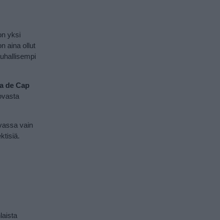
on yksi
n aina ollut
auhallisempi
a de Cap
novasta
vassa vain
ktisiä.
laista