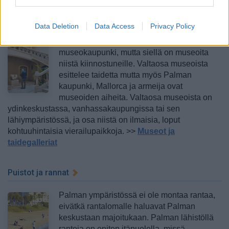
Museot ja taidegalleriat
Data Deletion
Data Access
Privacy Policy
Palma de Mallorca ei ole mikään suuri
museokaupunki, mutta siellä on museoita
niistä kiinnostuneille. Valtaosa museoista
esittelee taidetta mutta myös Palman
kaupunki, Mallorca ja armeija ovat
museoiden aiheita. Valtaosa museoista on
ydinkeskustassa, vanhassakaupungissa tai sen
lähiympäristössä, ja osa niistä on ilmaisia, loput
kohtuuhintaisia vierailupaikkoja. >>
Museot ja
taidegalleriat
Puistot ja rannat
Palman ympäristössä ei ole montaa rantaa,
eivätkä rantalomalle haluavat Palman
keskustaan majoitukaan. Palman lähistöllä
rantoja on eniten itäpuolella, missä