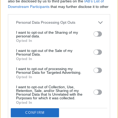
also be disclosed by us to third parties on the
IAB’s List of
jonkin verran elämää talvellakin, mutta sen jälkeen tulevat
Downstream Participants
that may further disclose it to other
lomapaikat eli Palmanova, Magaluf ja Santa Ponça ovat
third parties.
saaren vilkkaimpia paikkoja kesällä mutta eräitä kaikkein
hiljaisimpia marraskuulta maaliskuulle. >>
Lähistöllä
Personal Data Processing Opt Outs
olevat rantalomakohteet
I want to opt-out of the Sharing of my
personal data.
Opted In
Merkittävimmät nähtävyydet
I want to opt-out of the Sale of my
Palmassa ei ole paljon merkittäviä
Personal Data.
Opted In
nähtävyyksiä, mutta siellä on mukava
tutustua muutamaan nähtävyyteen loman
I want to opt-out of processing my
aikana. Valtaosa merkittävästä nähtävästä
Personal Data for Targeted Advertising.
Opted In
on vanhassakaupungissa tai sen lähellä, ja
nähtävyyksiin ainakin pintapuolisesti
I want to opt-out of Collection, Use,
tutustumalla näkee samalla kaupungin kauneimpia ja
Retention, Sale, and/or Sharing of my
Personal Data that Is Unrelated with the
mielenkiintoisimpia osia. Nähtävyyksiin on pääsymaksuja,
Purposes for which it was collected.
mutta mitään kaupunkikorttia, jolla pääsisi ilmaiseksi
Opted In
sisään, ei ole eikä sitä tarvitsekaan. >>
Merkittävimmät
nähtävyydet
CONFIRM