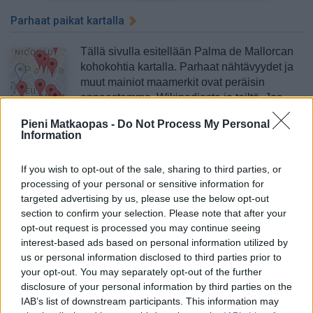
Parhaat paikat kartalla
Tällä sivulla esitellään Palma de Mallorcan
kohokohtia kartalla. Parhaat nähtävyydet ja
muut mainiot maamerkit ovat peräisin
oppaastamme, Wikipediasta ja teiltä. Jos
tiedät kiinnostavia paikkoja Palmassa, lisää
Pieni Matkaopas -
Do Not Process My Personal
ne kartalle toistenkin iloksi. >>
Palma de
Information
Mallorcan parhaat paikat ja nähtävyydet kartalla
If you wish to opt-out of the sale, sharing to third parties, or
processing of your personal or sensitive information for
Lähistöllä olevat rantalomakohteet
targeted advertising by us, please use the below opt-out
section to confirm your selection. Please note that after your
Valtaosa Mallorcalle suuntaavista
opt-out request is processed you may continue seeing
lomailijoista ei itse asiassa vietä öitään
interest-based ads based on personal information utilized by
Palmassa, vaan useimmiten kohteena ovat
us or personal information disclosed to third parties prior to
saaren pienet rantalomapaikat. Platja de
your opt-out. You may separately opt-out of the further
Palma on Palman itäpuolella oleva
disclosure of your personal information by third parties on the
rantalomapaikka. Palman länsipuolella
IAB’s list of downstream participants. This information may
olevat rantalomapaikat alkavat Cala Majorista, jossa on