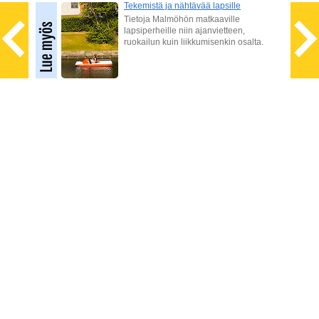
ön
Tekemistä ja nähtävää lapsille
a
Tietoja Malmöhön matkaaville
lapsiperheille niin ajanvietteen,
ruokailun kuin liikkumisenkin osalta.
sa
a,
oilla,