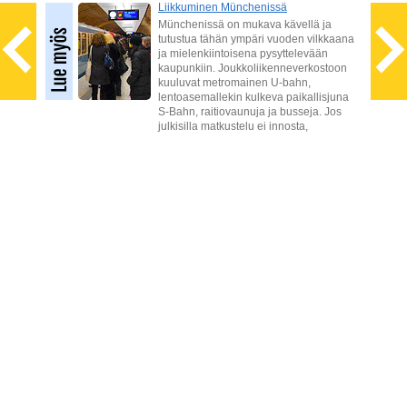
Liikkuminen Münchenissä
net
Münchenissä on mukava kävellä ja
vielä
tutustua tähän ympäri vuoden vilkkaana
ja mielenkiintoisena pysyttelevään
n
kaupunkiin. Joukkoliikenneverkostoon
kuuluvat metromainen U-bahn,
lentoasemallekin kulkeva paikallisjuna
S-Bahn, raitiovaunuja ja busseja. Jos
julkisilla matkustelu ei innosta,