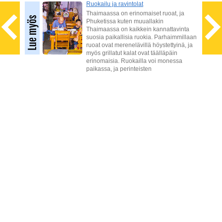
Ruokailu ja ravintolat
Thaimaassa on erinomaiset ruoat, ja
iistä
Phuketissa kuten muuallakin
Thaimaassa on kaikkein kannattavinta
issa
suosia paikallisia ruokia. Parhaimmillaan
en
ruoat ovat merenelävillä höystettyinä, ja
on
myös grillatut kalat ovat täälläpäin
erinomaisia. Ruokailla voi monessa
paikassa, ja perinteisten