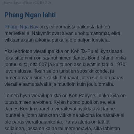
Kuva: Jason /Flickr (CC BY 2.0)
Phang Ngan lahti
Phang Nga Bay
on yksi parhaista paikoista lähteä
meriretkelle. Näkymät ovat aivan unohtumattomat, eikä
vilkkainakaan aikoina paikalla ole paljon turisteja.
Yksi ehdoton vierailupaikka on Koh Ta-Pu eli kynsisaari,
joka sittemmin on saanut nimen James Bond Island, mikä
johtuu siitä, että 007 ja kultainen ase kuvattiin täällä 1970-
luvun alussa. Tosin se on turistien suosikkikohde, ja
nimenomaan sinne kaikki haluavat, joten siellä on paras
vierailla aamupäivällä ja muulloin kuin joululomalla.
Toinen hyvä vierailupaikka on Koh Panyee, jonka kylä on
tutustumisen arvoinen. Kylän huono puoli on se, että
James Bondin saarella vierailevat hyökkäävät tänne
lounaalle, joten ainakaan vilkkaina aikoina lounasaika ei
ole paras vierailuajankohta. Paras ateria on täällä
sellainen, jossa on kalaa tai mereneläviä, sillä lähistön