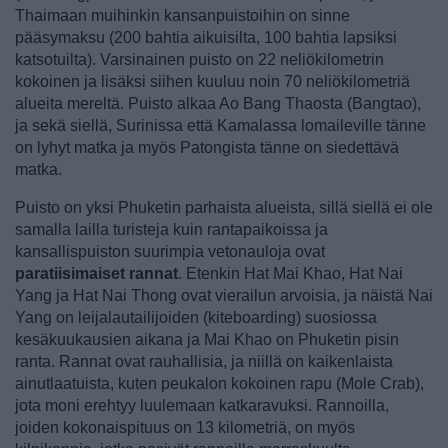
Thaimaan muihinkin kansanpuistoihin on sinne
pääsymaksu (200 bahtia aikuisilta, 100 bahtia lapsiksi
katsotuilta).
Varsinainen puisto on 22 neliökilometrin
kokoinen ja lisäksi siihen kuuluu noin 70 neliökilometriä
alueita mereltä. Puisto alkaa Ao Bang Thaosta (Bangtao),
ja sekä siellä, Surinissa että Kamalassa lomaileville tänne
on lyhyt matka ja myös Patongista tänne on siedettävä
matka.
Puisto on yksi Phuketin parhaista alueista, sillä siellä ei ole
samalla lailla turisteja kuin rantapaikoissa ja
kansallispuiston suurimpia vetonauloja ovat
paratiisimaiset rannat
. Etenkin Hat Mai Khao, Hat Nai
Yang ja Hat Nai Thong ovat vierailun arvoisia, ja näistä Nai
Yang on leijalautailijoiden (kiteboarding) suosiossa
kesäkuukausien aikana ja Mai Khao on Phuketin pisin
ranta. Rannat ovat rauhallisia, ja niillä on kaikenlaista
ainutlaatuista, kuten peukalon kokoinen rapu (Mole Crab),
jota moni erehtyy luulemaan katkaravuksi. Rannoilla,
joiden kokonaispituus on 13 kilometriä, on myös