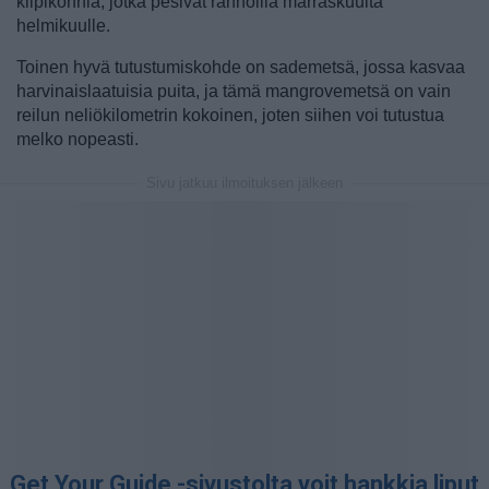
kilpikonnia, jotka pesivät rannoilla marraskuulta
helmikuulle.
Toinen hyvä tutustumiskohde on sademetsä, jossa kasvaa
harvinaislaatuisia puita, ja tämä mangrovemetsä on vain
reilun neliökilometrin kokoinen, joten siihen voi tutustua
melko nopeasti.
Sivu jatkuu ilmoituksen jälkeen
Get Your Guide -sivustolta voit hankkia liput