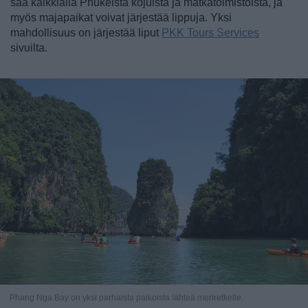
saa kaikkialla Phukeista kojuista ja matkatoimistoista, ja
myös majapaikat voivat järjestää lippuja. Yksi
mahdollisuus on järjestää liput
PKK Tours Services
sivuilta.
Phang Nga Bay on yksi parhaista paikoista lähteä meriretkelle.