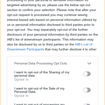
Kansallispuiston muihin ajanvietemahdollisuuksiin
targeted advertising by us, please use the below opt-out
kuuluvat leijalautailukoulut, jotka tosin ovat toiminnassa
section to confirm your selection. Please note that after your
vain kesäkauden aikana. Koulut järjestävät opetusta, joka
opt-out request is processed you may continue seeing
ei ole halpaa huvia, mutta mitä pidempään opetus kestää,
interest-based ads based on personal information utilized by
sen edullisemmaksi se tuntia kohden tulee.
us or personal information disclosed to third parties prior to
your opt-out. You may separately opt-out of the further
Kansallispuistossa on paljon erilaisia
disclosure of your personal information by third parties on the
majapaikkoja
, joissa yöpyvät voi kunnolla
IAB’s list of downstream participants. This information may
tutustua tämän ainutlaatuisen kansallispuiston parhaisiin
also be disclosed by us to third parties on the
IAB’s List of
paloihin. Alueella voi myös telttailla, ja edullisimmat
Downstream Participants
that may further disclose it to other
bungalowit maksavat 700 bahtia, mutta kansallispuiston
third parties.
ympäristössä on myös mökkejä, jotka maksavat 1000
euroa yöltä. Alueella on myös ravintoloita, joiden joukossa
Personal Data Processing Opt Outs
on kohtuuhintaisia, ja lentokentän eteläpuolella oleva
kansallispuisto on paikka, jossa monet viihtyvät
I want to opt-out of the Sharing of my
personal data.
päivätolkulla.
Opted In
Parhaiten kansallispuiston Hat Nai Yang -rannalle pääsee
I want to opt-out of the Sale of my
julkisilla Phuket Townista, josta kulkee songthaew klo 7–
Personal Data.
Opted In
17. Taksilla pääsee paikan päälle alkaen noin 400 bahtilla,
riippuen mistä on tulossa ja mille rannalle on menossa.
I want to opt-out of processing my