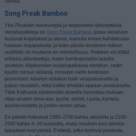
rantoja.
Song Preak Bamboo
Yksi Phuketin menevimpiä ja helpoimmin lähestyttäviä
vierailupaikkoja on
Song Preak Bamboo
, jossa vierailuun
kuuluvat kuljetukset ja ateriat. Aamulla ennen kahdeksaan
haetaan majapaikalta, ja koko päivän kestävien retkien
sisällölle on muutama eri mahdollisuus. Retkeen voi liittää
erilaisia aktiviteetteja, kuten bambupuisella lautalla
soutelun, kilpikonnien suojelupaikassa vierailun, vartin
kyydin norsun selässä, norsujen vartin kestoisen
pesemisen, kävelyn viidakon halki vesiputoukselle ja
paljon muutakin, mikä kaikki tehdään oppaan avustuksella.
Tälle Kathussa sijaitsevalle alueella kannattaa mukaan
ottaa ainakin uima-asu, pyyhe, sortsit, t-paita, kamera,
aurinkovoidetta ja jonkin verran rahaa.
Eri paketit maksavat 2300–2700 bahtia aikuisilta ja 2100–
2500 bahtia 4–10-vuotiailta, mutta muulloin kuin talvella
tarjoukset ovat yleisiä. Esitteitä, jotka kertovat puistosta,