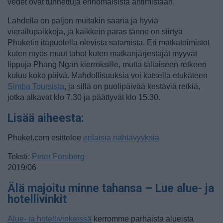
vedet ovat tunnettuja erinomaisista antimistaan.
Lahdella on paljon muitakin saaria ja hyviä
vierailupaikkoja, ja kaikkein paras tänne on siirtyä
Phuketin itäpuolella olevista satamista. Eri matkatoimistot
kuten myös muut tahot kuten matkanjärjestäjät myyvät
lippuja Phang Ngan kierroksille, mutta tällaiseen retkeen
kuluu koko päivä. Mahdollisuuksia voi katsella etukäteen
Simba Toursista
, ja sillä on puolipäivää kestäviä retkiä,
jotka alkavat klo 7.30 ja päättyvät klo 15.30.
Lisää aiheesta:
Phuket.com esittelee
erilaisia nähtävyyksiä
Teksti:
Peter Forsberg
2019/06
Älä majoitu minne tahansa – Lue alue- ja
hotellivinkit
Alue- ja hotellivinkeissä
kerromme parhaista alueista