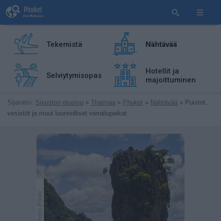
Tekemistä
Nähtävää
Hotellit ja
Selviytymisopas
majoittuminen
Sijaintisi:
Sivuston etusivu
»
Thaimaa
»
Phuket
»
Nähtävää
» Puistot,
vesistöt ja muut luonnolliset vierailupaikat