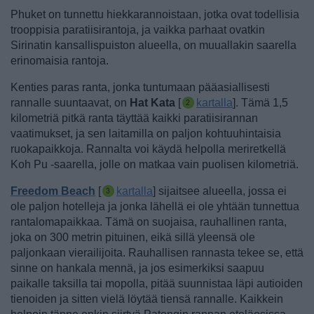
Phuket on tunnettu hiekkarannoistaan, jotka ovat todellisia
trooppisia paratiisirantoja, ja vaikka parhaat ovatkin
Sirinatin kansallispuiston alueella, on muuallakin saarella
erinomaisia rantoja.
Kenties paras ranta, jonka tuntumaan pääasiallisesti
rannalle suuntaavat, on
Hat Kata
[
kartalla
]. Tämä 1,5
kilometriä pitkä ranta täyttää kaikki paratiisirannan
vaatimukset, ja sen laitamilla on paljon kohtuuhintaisia
ruokapaikkoja. Rannalta voi käydä helpolla meriretkellä
Koh Pu -saarella, jolle on matkaa vain puolisen kilometriä.
Freedom Beach
[
kartalla
] sijaitsee alueella, jossa ei
ole paljon hotelleja ja jonka lähellä ei ole yhtään tunnettua
rantalomapaikkaa. Tämä on suojaisa, rauhallinen ranta,
joka on 300 metrin pituinen, eikä sillä yleensä ole
paljonkaan vierailijoita.
Rauhallisen rannasta tekee se, että
sinne on hankala mennä, ja jos esimerkiksi saapuu
paikalle taksilla tai mopolla, pitää suunnistaa läpi autioiden
tienoiden ja sitten vielä löytää tiensä rannalle. Kaikkein