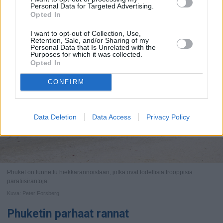
Personal Data for Targeted Advertising.
Opted In
I want to opt-out of Collection, Use,
Retention, Sale, and/or Sharing of my
Personal Data that Is Unrelated with the
Purposes for which it was collected.
Opted In
CONFIRM
Data Deletion
Data Access
Privacy Policy
Phuket on tunnettu hiekkarannoistaan, jotka ovat todellisia trooppisia
paratiisirantoja.
Kuva: Peter Forsberg
Phuketin parhaat rannat