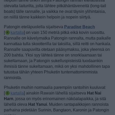
helpoin tänne onkin siirtyä Patongin rannan eteläosissa
olevalta laiturilta, jolta lähtee pitkähäntäveneitä (long-tail
boats) tälle rannalle, ja vaikka ne ovat täysin ylihintaisia,
on niillä tänne kaikkein helpoin ja nopein siirtyä.
Patongin eteläpuolella sijaitseva
Paradise Beach
[
kartalla
] on vain 150 metriä pitkä eikä kovin suosittu.
Rannalle on kävelymatka Patongin rannalta, mutta paikalle
kannattaa tulla skootterilla tai taksilla, sillä reitti on hankala.
Rannalle saapuvilta otetaan pääsymaksu, joka yleensä on
200 bahtia. Yksi syy lähteä tänne on snorklaamaan tai
sukeltamaan, ja Patongin sukelluspisteistä tuodaankin
ihmisiä tänne sukeltamaan, mikä on yksi mahdollinen tapa
tutustua tähän yhteen Phuketin tuntemattomimmista
rannoista.
Phuketin muihin normaalia parempiin rantoihin kuuluvat
[
kartalla
] ainakin Rawain lähellä sijaitseva
Hat Nai
Harn
, jossa on myös erinomainen näköalapaikka, ja sitä
lähellä oleva
Hat Yanui
.
Muiden rantapaikkojen rannoista
parhaina pidetään Surinin, Bangtaon, Karonin ja Patongin