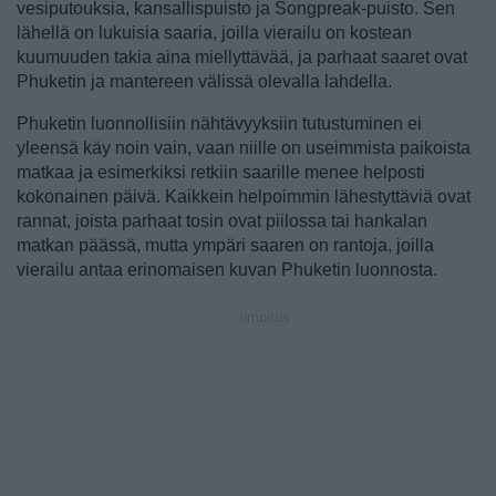
vesiputouksia, kansallispuisto ja Songpreak-puisto. Sen
lähellä on lukuisia saaria, joilla vierailu on kostean
kuumuuden takia aina miellyttävää, ja parhaat saaret ovat
Phuketin ja mantereen välissä olevalla lahdella.
Phuketin luonnollisiin nähtävyyksiin tutustuminen ei
yleensä käy noin vain, vaan niille on useimmista paikoista
matkaa ja esimerkiksi retkiin saarille menee helposti
kokonainen päivä. Kaikkein helpoimmin lähestyttäviä ovat
rannat, joista parhaat tosin ovat piilossa tai hankalan
matkan päässä, mutta ympäri saaren on rantoja, joilla
vierailu antaa erinomaisen kuvan Phuketin luonnosta.
Ilmoitus