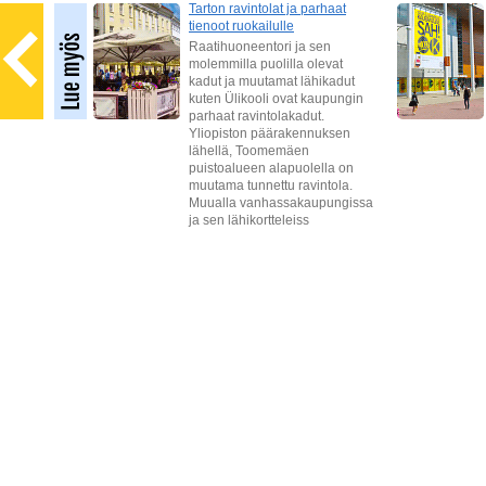
 ja
Tarton ravintolat ja parhaat
tienoot ruokailulle
tto
Raatihuoneentori ja sen
 tai
molemmilla puolilla olevat
kadut ja muutamat lähikadut
kuten Ülikooli ovat kaupungin
siellä
parhaat ravintolakadut.
t ja
Yliopiston päärakennuksen
sin.
lähellä, Toomemäen
puistoalueen alapuolella on
muutama tunnettu ravintola.
Muualla vanhassakaupungissa
ja sen lähikortteleiss