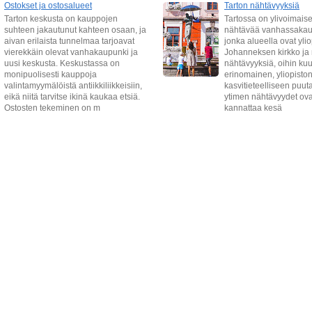
Ostokset ja ostosalueet
Tarton nähtävyyksiä
Tarton keskusta on kauppojen
Tartossa on ylivoimaise
suhteen jakautunut kahteen osaan, ja
nähtävää vanhassakau
aivan erilaista tunnelmaa tarjoavat
jonka alueella ovat ylio
vierekkäin olevat vanhakaupunki ja
Johanneksen kirkko ja
uusi keskusta. Keskustassa on
nähtävyyksiä, oihin ku
monipuolisesti kauppoja
erinomainen, yliopiston
valintamyymälöistä antiikkiliikkeisiin,
kasvitieteelliseen puu
eikä niitä tarvitse ikinä kaukaa etsiä.
ytimen nähtävyydet ovat 
Ostosten tekeminen on m
kannattaa kesä