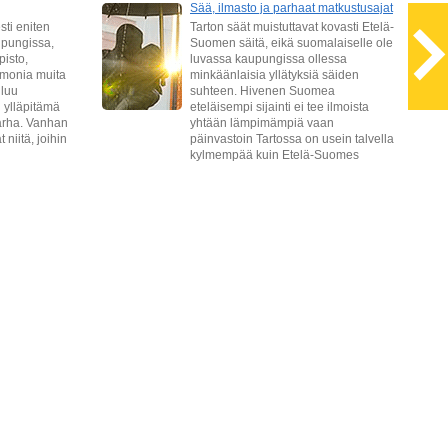
Sää, ilmasto ja parhaat matkustusajat
sti eniten
Tarton säät muistuttavat kovasti Etelä-
pungissa,
Suomen säitä, eikä suomalaiselle ole
pisto,
luvassa kaupungissa ollessa
 monia muita
minkäänlaisia yllätyksiä säiden
uluu
suhteen. Hivenen Suomea
 ylläpitämä
eteläisempi sijainti ei tee ilmoista
tarha. Vanhan
yhtään lämpimämpiä vaan
niitä, joihin
päinvastoin Tartossa on usein talvella
kylmempää kuin Etelä-Suomes