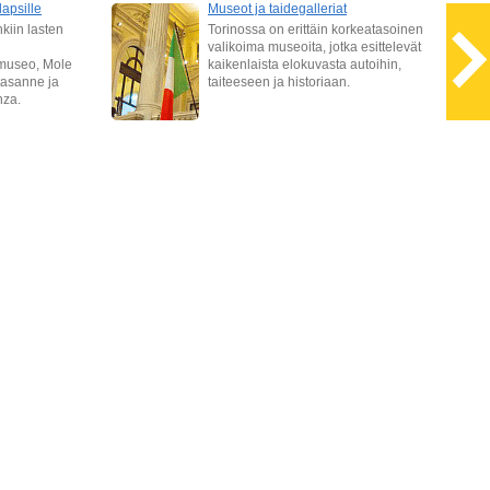
apsille
Museot ja taidegalleriat
kiin lasten
Torinossa on erittäin korkeatasoinen
valikoima museoita, jotka esittelevät
 museo, Mole
kaikenlaista elokuvasta autoihin,
tasanne ja
taiteeseen ja historiaan.
nza.