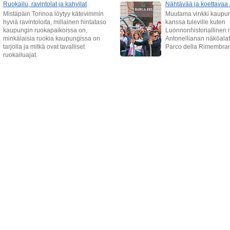
Ruokailu, ravintolat ja kahvilat
Nähtävää ja koettavaa l
Mistäpäin Torinoa löytyy kätevimmin
Muutama vinkki kaupun
hyviä ravintoloita, millainen hintataso
kanssa tuleville kuten
kaupungin ruokapaikoissa on,
Luonnonhistoriallinen
minkälaisia ruokia kaupungissa on
Antonellianan näköala
tarjolla ja mitkä ovat tavalliset
Parco della Rimembra
ruokailuajat.