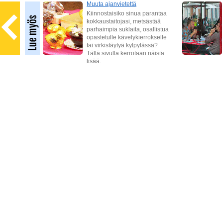
tataso
Muuta ajanvietettä
Kiinnostaisiko sinua parantaa
aisi
kokkaustaitojasi, metsästää
parhaimpia suklaita, osallistua
keita
opastetulle kävelykierrokselle
tai virkistäytyä kylpylässä?
Tällä sivulla kerrotaan näistä
lisää.