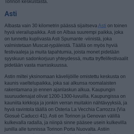
Torinon keskustasta.
Asti
Albasta vain 30 kilometrin päässä sijaitseva
Asti
on toinen
hyvä vierailupaikka. Asti on Albaa suurempi paikka, joka
on tunnettu kuplivasta Asti Spumante -viinistä, joka
valmistetaan Muscat-rypäleistä. Täällä on myös hyviä
festivaaleja ja muita tapahtumia, joista monet pidetään
syyskuun sadonkorjuun yhteydessä, mutta tryffelifestivaalit
pidetään vasta marraskuussa.
Astin miltei yksinomaan kävelijöille omistettu keskusta on
kaunis vaeltelupaikka, joka sai alkunsa roomalaisten
rakentamana jo ennen ajanlaskun alkua. Kaupungin
suuruudenajat olivat 1200-1300-luvuilla. Kaupungissa on
kauniita kirkkoja ja jonkin verran muitakin nähtävyyksiä, ja
hyvä ravintola täällä on Osteria La Vecchia Carrozza (Via
Giosuè Caducci 41). Asti on Torinon ja Genovan välillä
kulkevalla radalla, ja niinpä sinne pääsee usein kulkevilla
junilla alle tunnissa Torinon Porta Nuovalta. Astiin