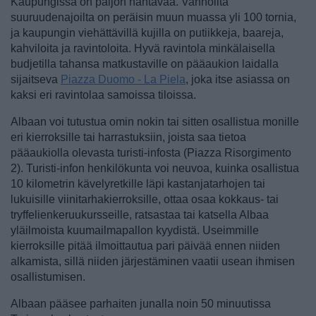
Kaupungissa on paljon nähtävää. Vanhoilta
suuruudenajoilta on peräisin muun muassa yli 100 tornia,
ja kaupungin viehättävillä kujilla on putiikkeja, baareja,
kahviloita ja ravintoloita. Hyvä ravintola minkälaisella
budjetilla tahansa matkustaville on pääaukion laidalla
sijaitseva
Piazza Duomo - La Piela
, joka itse asiassa on
kaksi eri ravintolaa samoissa tiloissa.
Albaan voi tutustua omin nokin tai sitten osallistua monille
eri kierroksille tai harrastuksiin, joista saa tietoa
pääaukiolla olevasta turisti-infosta (Piazza Risorgimento
2). Turisti-infon henkilökunta voi neuvoa, kuinka osallistua
10 kilometrin kävelyretkille läpi kastanjatarhojen tai
lukuisille viinitarhakierroksille, ottaa osaa kokkaus- tai
tryffelienkeruukursseille, ratsastaa tai katsella Albaa
yläilmoista kuumailmapallon kyydistä. Useimmille
kierroksille pitää ilmoittautua pari päivää ennen niiden
alkamista, sillä niiden järjestäminen vaatii usean ihmisen
osallistumisen.
Albaan pääsee parhaiten junalla noin 50 minuutissa