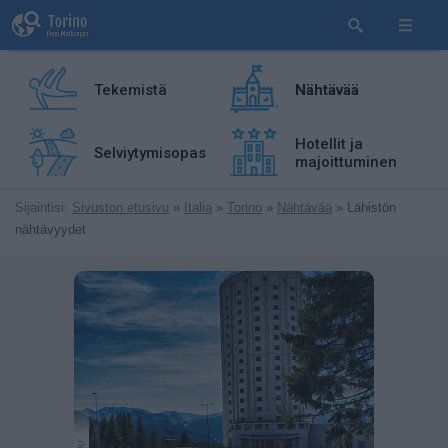
Tekemistä
Nähtävää
Hotellit ja
Selviytymisopas
majoittuminen
Sijaintisi:
Sivuston etusivu
»
Italia
»
Torino
»
Nähtävää
» Lähistön
nähtävyydet