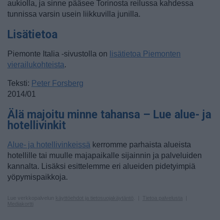
aukiolla, ja sinne pääsee Torinosta reilussa kahdessa
tunnissa varsin usein liikkuvilla junilla.
Lisätietoa
Piemonte Italia -sivustolla on
lisätietoa Piemonten
vierailukohteista
.
Teksti:
Peter Forsberg
2014/01
Älä majoitu minne tahansa – Lue alue- ja
hotellivinkit
Alue- ja hotellivinkeissä
kerromme parhaista alueista
hotellille tai muulle majapaikalle sijainnin ja palveluiden
kannalta. Lisäksi esittelemme eri alueiden pidetyimpiä
yöpymispaikkoja.
Lue verkkopalvelun
käyttöehdot ja tietosuojakäytäntö
. |
Tietoa palvelusta
|
Mediakortti