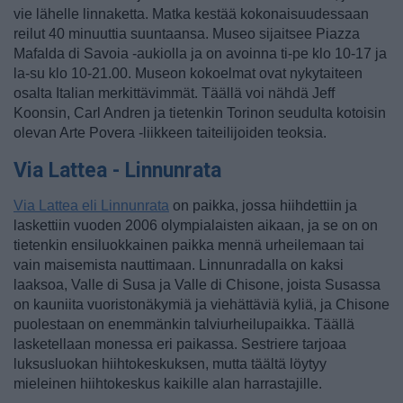
vie lähelle linnaketta. Matka kestää kokonaisuudessaan
reilut 40 minuuttia suuntaansa. Museo sijaitsee Piazza
Mafalda di Savoia -aukiolla ja on avoinna ti-pe klo 10-17 ja
la-su klo 10-21.00. Museon kokoelmat ovat nykytaiteen
osalta Italian merkittävimmät. Täällä voi nähdä Jeff
Koonsin, Carl Andren ja tietenkin Torinon seudulta kotoisin
olevan Arte Povera -liikkeen taiteilijoiden teoksia.
Via Lattea - Linnunrata
Via Lattea eli Linnunrata
on paikka, jossa hiihdettiin ja
laskettiin vuoden 2006 olympialaisten aikaan, ja se on on
tietenkin ensiluokkainen paikka mennä urheilemaan tai
vain maisemista nauttimaan. Linnunradalla on kaksi
laaksoa, Valle di Susa ja Valle di Chisone, joista Susassa
on kauniita vuoristonäkymiä ja viehättäviä kyliä, ja Chisone
puolestaan on enemmänkin talviurheilupaikka. Täällä
lasketellaan monessa eri paikassa. Sestriere tarjoaa
luksusluokan hiihtokeskuksen, mutta täältä löytyy
mieleinen hiihtokeskus kaikille alan harrastajille.