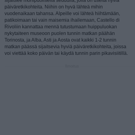
sijaitsee monipuolisella seudulla, jolla on useita hyviä
päiväretkikohteita. Niihin on hyvä lähteä mihin
vuodenaikaan tahansa. Alpeille voi lähteä hiihtämään,
patikoimaan tai vain maisemia ihailemaan, Castello di
Rivoliin kannattaa mennä tutustumaan huippuluokan
nykytaiteen museoon puolen tunnin matkan päähän
Torinosta, ja Alba, Asti ja Aosta ovat kaikki 1-2 tunnin
matkan päässä sijaitsevia hyviä päiväretkikohteita, joissa
voi viettää koko päivän tai käydä tunnin parin pikavisiitillä.
Ilmoitus