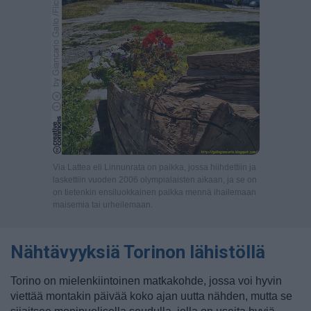
Via Lattea eli Linnunrata on paikka, jossa hiihdettiin ja
laskettiin vuoden 2006 olympialaisten aikaan, ja se on
on tietenkin ensiluokkainen paikka mennä ihailemaan
maisemia tai urheilemaan.
Nähtävyyksiä Torinon lähistöllä
Torino on mielenkiintoinen matkakohde, jossa voi hyvin
viettää montakin päivää koko ajan uutta nähden, mutta se