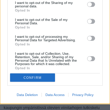
julkisilla pääsee lentokentiltä, ja omalla autolla liikkeellä
I want to opt-out of the Sharing of my
personal data.
oleville Torinosta Ranskaan kulkeva moottoritie vie
Opted In
Linnunradalle. Parhaita tapoja matkustaa Sestriereen ja
muuallekin alueelle ovat
yksityiskuljetukset
. Torinon turisti-
I want to opt-out of the Sale of my
infosta, joista yksi sijaitsee suoraan Porta Nuova -aseman
Personal Data.
Opted In
edessä Piazza Carlo Felice -aukiolla, saa lisätietoa siitä,
miten alueelle pääsee parhaiten julkisilla.
I want to opt-out of processing my
Personal Data for Targeted Advertising.
Alba
Opted In
Alle tunnin matkan päässä Torinosta sijaitseva
I want to opt-out of Collection, Use,
Alba
on
Retention, Sale, and/or Sharing of my
gourmetparatiisi, joka on tunnettu niin viineistään,
Personal Data that Is Unrelated with the
Purposes for which it was collected.
suklaistaan kuin muistakin herkuistaan. Alba on Nutellan ja
Opted In
Kinderin kotikaupunki, ja sen ravintolat tarjoavat miltei
yksinomaan paikallisista elintarvikkeista hartaudella
CONFIRM
valmistettuja ruokia. Tämä on myös Ferrero Rocher -
suklaatehtaan kotipaikka, ja tänne jos minne kannattaa
lähteä paitsi maistelemaan suklaita myös ostamaan niitä
Data Deletion
Data Access
Privacy Policy
kotiin tuotavaksi. Myös ikääntyneet viinit ja valkotryffelit
ovat Alban herkkulistalla. Yksi hyvä tekeminen täällä onkin
kaupungin ympäristössä olevien viinitarhojen tutkiskelu