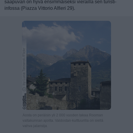
saapuvan on hyvä ensimmäiseksi vierailla sen turisti-
infossa (Piazza Vittorio Alfieri 29).
Aosta on peräisin yli 2 000 vuoden takaa Rooman
valtakunnan ajoilta. Valdostan-kulttuurilla on siellä
vahva jalansija.