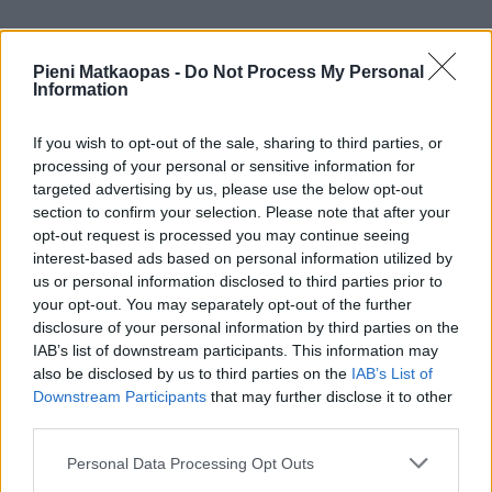
Pieni Matkaopas -
Do Not Process My Personal
Talviajan ulkopuolella tänne tullaan ajelemaan
Information
maastopyörällä, golfaamaan Euroopan korkeimmalla
paikalla sijaitsevalle kentälle, patikoimaan, kiipeilemään
If you wish to opt-out of the sale, sharing to third parties, or
tai vain hiljakseen kuljeskellen nauttimaan näkymistä.
processing of your personal or sensitive information for
Hiihtämään mielivien on hyvä suunnata Bardonecchiaan,
targeted advertising by us, please use the below opt-out
joka sijaitsee 1 300 metrin korkeudessa ja jossa on lunta ja
section to confirm your selection. Please note that after your
hyvin hoidettuja latuja koko talven ajan.
opt-out request is processed you may continue seeing
interest-based ads based on personal information utilized by
Linnunradalla voi myös viettää aikaa
Parco Naturale dei
us or personal information disclosed to third parties prior to
Laghi di Avigliana -luonnonpuistossa
, joka on hyvä
your opt-out. You may separately opt-out of the further
pyöräily-, kiipeily- ja patikointipaikka. Alueella on myös
disclosure of your personal information by third parties on the
majapaikkoja niille, jotka haluavat yöpyä, ja vaikka monet
IAB’s list of downstream participants. This information may
majapaikat ovat kalliita etenkin sesonki- ja loma-aikoina,
also be disclosed by us to third parties on the
IAB’s List of
on esimerkiksi Cesanassa edullisia vaihtoehtoja aivan
Downstream Participants
that may further disclose it to other
hiihtohissin vierestä. Hotelleja on hyvä katsella
third parties.
Booking.comista
.
Personal Data Processing Opt Outs
Linnunradalle on hivenen vaikea matkustaa. Parhaiten