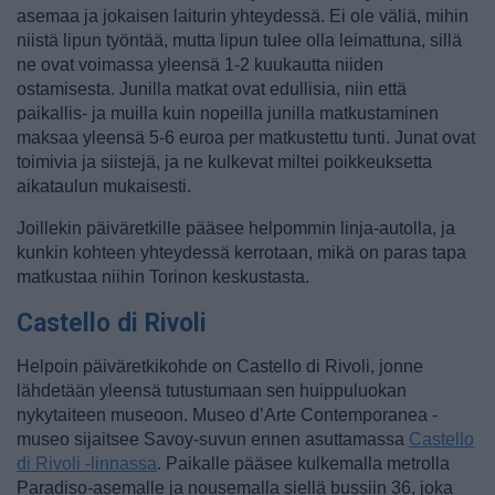
asemaa ja jokaisen laiturin yhteydessä. Ei ole väliä, mihin
niistä lipun työntää, mutta lipun tulee olla leimattuna, sillä
ne ovat voimassa yleensä 1-2 kuukautta niiden
ostamisesta. Junilla matkat ovat edullisia, niin että
paikallis- ja muilla kuin nopeilla junilla matkustaminen
maksaa yleensä 5-6 euroa per matkustettu tunti. Junat ovat
toimivia ja siistejä, ja ne kulkevat miltei poikkeuksetta
aikataulun mukaisesti.
Joillekin päiväretkille pääsee helpommin linja-autolla, ja
kunkin kohteen yhteydessä kerrotaan, mikä on paras tapa
matkustaa niihin Torinon keskustasta.
Castello di Rivoli
Helpoin päiväretkikohde on Castello di Rivoli, jonne
lähdetään yleensä tutustumaan sen huippuluokan
nykytaiteen museoon. Museo d’Arte Contemporanea -
museo sijaitsee Savoy-suvun ennen asuttamassa
Castello
di Rivoli -linnassa
. Paikalle pääsee kulkemalla metrolla
Paradiso-asemalle ja nousemalla siellä bussiin 36, joka