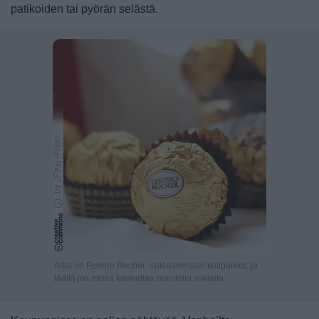
patikoiden tai pyörän selästä.
Alba on Ferrero Rocher -suklaatehtaan kotipaikka, ja
täällä jos missä kannattaa maistella suklaita.