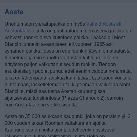
Aosta
Unohtumaton vierailupaikka on myös
Valle d’Aosta eli
Aostanlaakso
, jolla on puoliautonominen asema ja joka on
vahvasti ranskalaisvaikutteinen paikka. Laakso oli Mont
Blancin tunnelin avaamiseen eli vuoteen 1965 asti
syrjäinen paikka, jossa on edelleenkin täysin omalaatuista
tunnelmaa ja niin sanottu valdostan-kulttuuri, joka on
erityisen paljon vaikuttanut seudun ruokiin. Tienoon
asukkaista yli puolet puhuu edelleenkin valdotain-murretta,
joka on lähempänä ranskaa kuin italiaa. Laaksoon voi tulla
hiihtämään, laskettelemaan tai kiipeämään vaikkapa Mont
Blancille, mistä saa tietoa Aostan kaupungissa
sijaitsevasta turisti-infosta (Piazza Chanoux 2), samoin
kuin Aosta-laakson verkkosivuilta.
Aosta on 35 000 asukkaan kaupunki, joka on peräisin yli 2
000 vuoden takaa Rooman valtakunnan ajoilta.
Kaupungissa on noilta ajoilta edelleenkin pystyssä
rakennelmia, kuten amfiteatteri, mutta siellä on