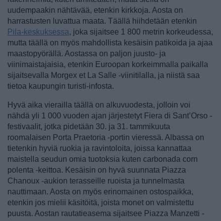
uudempaakin nähtävää, etenkin kirkkoja. Aosta on
harrastusten luvattua maata. Täällä hiihdetään etenkin
Pila-keskuksessa
, joka sijaitsee 1 800 metrin korkeudessa,
mutta täällä on myös mahdollista kesäisin patikoida ja ajaa
maastopyörällä. Aostassa on paljon juusto- ja
viinimaistajaisia, etenkin Euroopan korkeimmalla paikalla
sijaitsevalla Morgex et La Salle -viinitilalla, ja niistä saa
tietoa kaupungin turisti-infosta.
Hyvä aika vierailla täällä on alkuvuodesta, jolloin voi
nähdä yli 1 000 vuoden ajan järjestetyt Fiera di Sant’Orso -
festivaalit, jotka pidetään 30. ja 31. tammikuuta
roomalaisen Porta Praetoria -portin vieressä. Albassa on
tietenkin hyviä ruokia ja ravintoloita, joissa kannattaa
maistella seudun omia tuotoksia kuten carbonada corn
polenta -keittoa. Kesäisin on hyvä suunnata Piazza
Chanoux -aukion terasseille ruoista ja tunnelmasta
nauttimaan. Aosta on myös erinomainen ostospaikka,
etenkin jos mielii käsitöitä, joista monet on valmistettu
puusta. Aostan rautatieasema sijaitsee Piazza Manzetti -