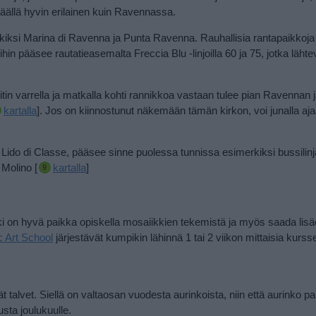
äällä hyvin erilainen kuin Ravennassa.
rkiksi Marina di Ravenna ja Punta Ravenna. Rauhallisia rantapaikkoj
in pääsee rautatieasemalta Freccia Blu -linjoilla 60 ja 75, jotka lähte
in varrella ja matkalla kohti rannikkoa vastaan tulee pian Ravennan 
kartalla
].
Jos on kiinnostunut näkemään tämän kirkon, voi junalla aj
see Lido di Classe, pääsee sinne puolessa tunnissa esimerkiksi bussilinj
 Molino [
kartalla
]
ki on hyvä paikka opiskella mosaiikkien tekemistä ja myös saada lisä
 Art School
järjestävät kumpikin lähinnä 1 tai 2 viikon mittaisia kursse
 talvet. Siellä on valtaosan vuodesta aurinkoista, niin että aurinko pai
sta joulukuulle.