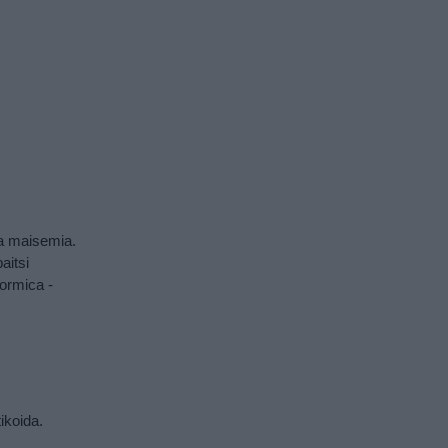
ta maisemia.
paitsi
ormica -
ikoida.