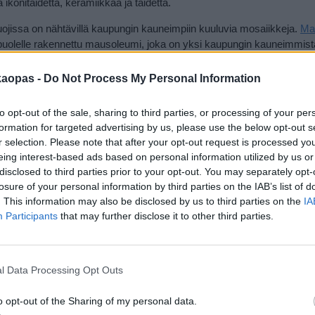
konitaidetta, keramiikkaa ja taidetta.
ojissa on nähtävillä kaupungin kauneimpiin kuuluvia mosaiikkeja.
Ma
puolelle rakennettu mausoleumi, joka on yksi kaupungin kauneimmist
himpia.
kaopas -
Do Not Process My Personal Information
 8.30–19.30, paitsi ke avautuu klo 14 ja la–su sulkeutuu klo 14), joka
ausoleumi ovat hyvin avoinna nekin, myös maanantaisin, yleensä klo 9
to opt-out of the sale, sharing to third parties, or processing of your per
formation for targeted advertising by us, please use the below opt-out s
r selection. Please note that after your opt-out request is processed y
o, Museo Arcivescovile ja Battistero Neoniano
eing interest-based ads based on personal information utilized by us or
00-luvulla valmistunut
Duomo eli tuomiokirkko
[
kartalla
] ei ole
disclosed to third parties prior to your opt-out. You may separately opt-
utta tälle alueelle kannattaa suunnata mosaiikkien takia, sillä niitä on
losure of your personal information by third parties on the IAB’s list of
essä olevassa kahdessa kauniissa pyöreässä rakennuksessa.
. This information may also be disclosed by us to third parties on the
IA
Participants
that may further disclose it to other third parties.
escovile
(avoinna klo 9–19 kesällä, talvisin klo 17 asti), ja siellä on B
aiikkeja ja ikoneita. Battistero Neoniano eli tuomiokirkon kastekappeli
llä, talvisin klo 17 asti) on sekin mosaiikkiensa ansiosta vierailtu pai
l Data Processing Opt Outs
on hyvä tietää, että alun perin tämä oli Rooman valtakunnan aikainen k
0-luvulla kappeliksi.
o opt-out of the Sharing of my personal data.
Sant’Apollinare Nuovo
[
kartalla
] on goottien rakentama basilikatyyli