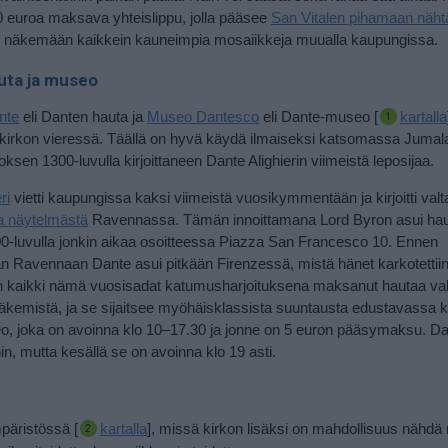
0 euroa maksava yhteislippu, jolla pääsee
San Vitalen pihamaan näht
si näkemään kaikkein kauneimpia mosaiikkeja muualla kaupungissa.
uta ja museo
nte
eli Danten hauta ja
Museo Dantesco
eli Dante-museo [
kartalla
kirkon vieressä. Täällä on hyvä käydä ilmaiseksi katsomassa Jumal
ksen 1300-luvulla kirjoittaneen Dante Alighierin viimeistä leposijaa.
ri
vietti kaupungissa kaksi viimeistä vuosikymmentään ja kirjoitti val
a näytelmästä
Ravennassa. Tämän innoittamana Lord Byron asui ha
0-luvulla jonkin aikaa osoitteessa Piazza San Francesco 10. Ennen
 Ravennaan Dante asui pitkään Firenzessä, mistä hänet karkotettii
ja on kaikki nämä vuosisadat katumusharjoituksena maksanut hautaa va
näkemistä, ja se sijaitsee myöhäisklassista suuntausta edustavassa k
eo, joka on avoinna klo 10–17.30 ja jonne on 5 euron pääsymaksu. D
, mutta kesällä se on avoinna klo 19 asti.
äristössä [
kartalla
], missä kirkon lisäksi on mahdollisuus nähdä n