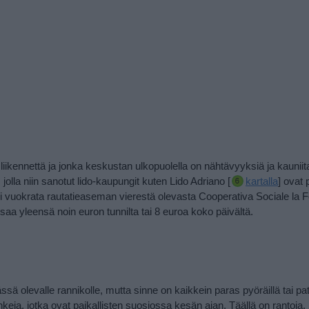
kennettä ja jonka keskustan ulkopuolella on nähtävyyksiä ja kaunii
 jolla niin sanotut lido-kaupungit kuten Lido Adriano [
kartalla
] ovat 
 vuokrata rautatieaseman vierestä olevasta Cooperativa Sociale la F
a yleensä noin euron tunnilta tai 8 euroa koko päivältä.
sä olevalle rannikolle, mutta sinne on kaikkein paras pyöräillä tai pat
keja, jotka ovat paikallisten suosiossa kesän ajan. Täällä on rantoja,