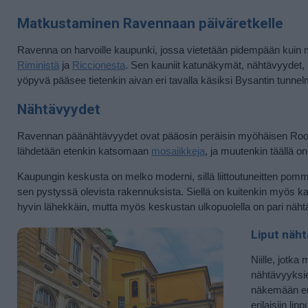
Matkustaminen Ravennaan päiväretkelle
Ravenna on harvoille kaupunki, jossa vietetään pidempään kuin 
Riministä
ja
Riccionesta
. Sen kauniit katunäkymät, nähtävyydet, r
yöpyvä pääsee tietenkin aivan eri tavalla käsiksi Bysantin tunne
Nähtävyydet
Ravennan päänähtävyydet ovat pääosin peräisin myöhäisen Rooman
lähdetään etenkin katsomaan
mosaiikkeja
, ja muutenkin täällä o
Kaupungin keskusta on melko moderni, sillä liittoutuneitten pomm
sen pystyssä olevista rakennuksista. Siellä on kuitenkin myös ka
hyvin lähekkäin, mutta myös keskustan ulkopuolella on pari nähtävy
Liput näht
Niille, jotk
nähtävyyksien
näkemään ene
erilaisiin li