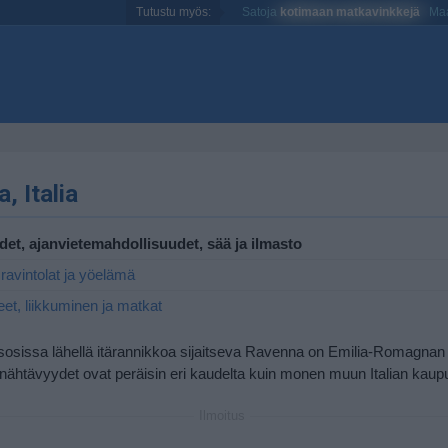
Tutustu myös:
Satoja
kotimaan matkavinkkejä
Maa
, Italia
det, ajanvietemahdollisuudet, sää ja ilmasto
 ravintolat ja yöelämä
eet, liikkuminen ja matkat
oisosissa lähellä itärannikkoa sijaitseva Ravenna on Emilia-Romagnan
 nähtävyydet ovat peräisin eri kaudelta kuin monen muun Italian kaup
Ilmoitus