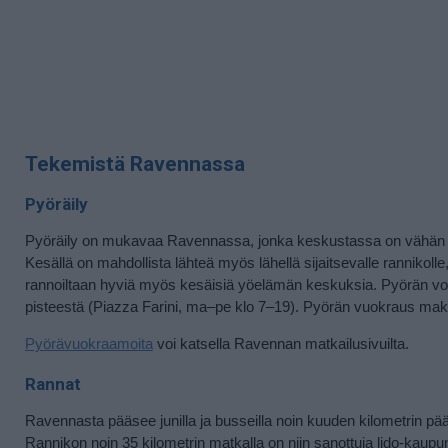
Tekemistä Ravennassa
Pyöräily
Pyöräily on mukavaa Ravennassa, jonka keskustassa on vähän lii
Kesällä on mahdollista lähteä myös lähellä sijaitsevalle rannikolle,
rannoiltaan hyviä myös kesäisiä yöelämän keskuksia.
Pyörän voi
pisteestä (Piazza Farini, ma–pe klo 7–19). Pyörän vuokraus maksa
Pyörävuokraamoita
voi katsella Ravennan matkailusivuilta.
Rannat
Ravennasta pääsee junilla ja busseilla noin kuuden kilometrin pääs
Rannikon noin 35 kilometrin matkalla on niin sanottuja lido-kaupun