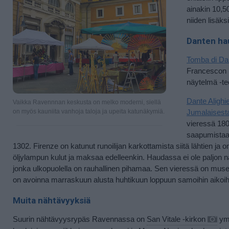
ainakin 10,5
niiden lisäk
Danten ha
Tomba di Da
Francescon 
näytelmä -teo
Dante Alighie
Vaikka Ravennnan keskusta on melko moderni, siellä
on myös kauniita vanhoja taloja ja upeita katunäkymiä.
Jumalaisest
vieressä 180
saapumistaan
1302. Firenze on katunut runoilijan karkottamista siitä lähtien 
öljylampun kulut ja maksaa edelleenkin. Haudassa ei ole paljon 
jonka ulkopuolella on rauhallinen pihamaa. Sen vieressä on mus
on avoinna marraskuun alusta huhtikuun loppuun samoihin aikoihin
Muita nähtävyyksiä
Suurin nähtävyysrypäs Ravennassa on
San Vitale -kirkon
ymp