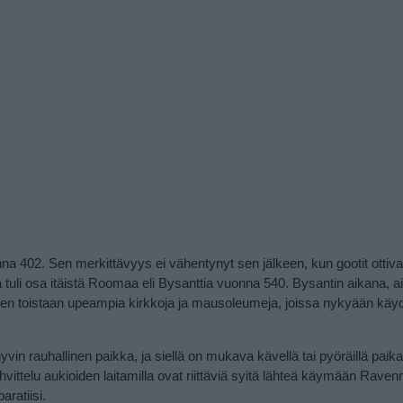
 402. Sen merkittävyys ei vähentynyt sen jälkeen, kun gootit ottiva
ä tuli osa itäistä Roomaa eli Bysanttia vuonna 540. Bysantin aikana, a
inen toistaan upeampia kirkkoja ja mausoleumeja, joissa nykyään kä
n rauhallinen paikka, ja siellä on mukava kävellä tai pyöräillä paika
vittelu aukioiden laitamilla ovat riittäviä syitä lähteä käymään Rave
aratiisi.