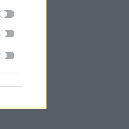
iikit.
 on ainoita
ä tai
. Tämä
teisiin voi
Ravennassa