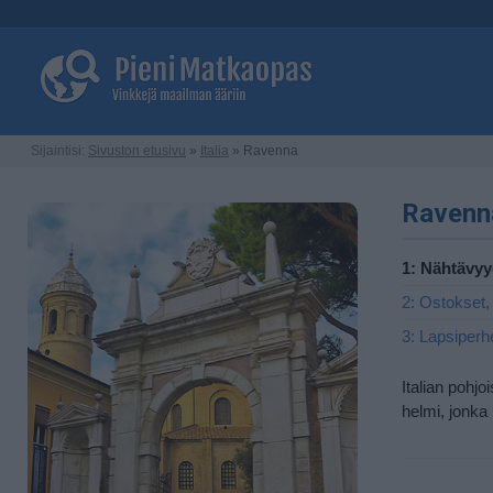
Sijaintisi:
Sivuston etusivu
»
Italia
» Ravenna
Ravenna
1: Nähtävyy
2: Ostokset,
3: Lapsiperh
Italian pohj
helmi, jonka