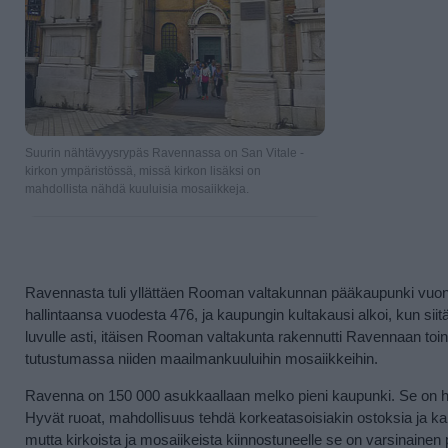
Suurin nähtävyysrypäs Ravennassa on San Vitale -
kirkon ympäristössä, missä kirkon lisäksi on
mahdollista nähdä kuuluisia mosaiikkeja.
Ravennasta tuli yllättäen Rooman valtakunnan pääkaupunki vuonna
hallintaansa vuodesta 476, ja kaupungin kultakausi alkoi, kun siit
luvulle asti, itäisen Rooman valtakunta rakennutti Ravennaan to
tutustumassa niiden maailmankuuluihin mosaiikkeihin.
Ravenna on 150 000 asukkaallaan melko pieni kaupunki. Se on hyvi
Hyvät ruoat, mahdollisuus tehdä korkeatasoisiakin ostoksia ja kah
mutta kirkoista ja mosaiikeista kiinnostuneelle se on varsinainen p