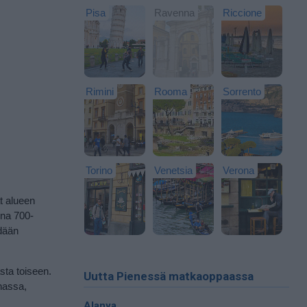
Pisa
Ravenna
Riccione
Rimini
Rooma
Sorrento
Torino
Venetsia
Verona
t alueen
ina 700-
ydään
sta toiseen.
Uutta Pienessä matkaoppaassa
nnassa,
Alanya