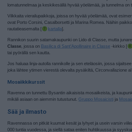
lomatunnelmaa ja keskikesällä hyvää yöelämää, ja tunnelma on t
Vilkkaita vierailupaikkoja, joissa on hyvää yöelämää, ovat esime
ovat Porto Corsini, Casalborsetti ja Marina Romea. Näihin paikkoih
rautatieasemalta [
kartalla
].
Rannikon suurin satamakaupunki on Lido di Classe, mutta junareit
Classe
, jossa on
Basilica di Sant’Apollinaire in Classe
-kirkko [
tai pyörällä sen kautta.
Jos haluaa linja-autolla rannikolle ja sen eteläosiin, jossa sijait
joka lähtee ytimen vierestä olevalta pysäkiltä, Circonvallazione al
Mosaiikkikurssit
Ravenna on tunnettu Bysantin aikaisista mosaiikeista, ja kaupun
mikäli asiaan on aiemmin tutustunut.
Gruppo Mosaicisti
ja
Mosaic
Sää ja ilmasto
Ravennassa on pitkät kuumat kesät ja lyhyet ja usein varsin viileät
000 tuntia vuodessa, ja siellä sataa eniten huhtikuussa ja syyskuu