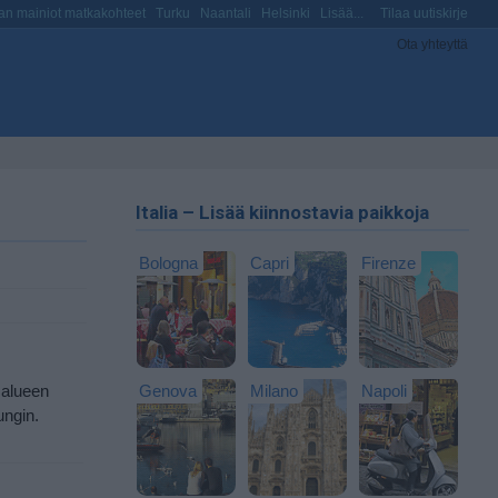
n mainiot matkakohteet
Turku
Naantali
Helsinki
Lisää...
Tilaa uutiskirje
Ota yhteyttä
Italia – Lisää kiinnostavia paikkoja
Bologna
Capri
Firenze
 alueen
Genova
Milano
Napoli
ungin.