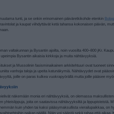
muutama tunti, ja se onkin erinomainen päiväretkikohde etenkin
Bolog
avintolat ja kaupat viihdyttävät ketä tahansa kokonaisen päivän, mutt
lmaan.
 valtakunnan ja Bysantin ajoilta, noin vuosilta 400–800 jKr. Kaupu
n upeimpia Bysantin aikaisia kirkkoja ja muita nähtävyyksiä.
itukset ja Mussolinin fasisminaikainen arkkitehtuuri ovat tuoneet sin
uniita vanhoja taloja ja upeita katunäkymiä. Nähtävyydet ovat pääosi
yttä, joille on paras kulkea vuokrapyörällä mutta joille pääsee myös j
ävyyksiin
a mielivät näkemään monia eri nähtävyyksiä, on olemassa maksullisten
 yhteislippuja, joita on saatavissa nähtävyyksiltä ja lippupisteistä. Mik
mmän kuin yhden tai kaksi pääsymaksullista vierailupaikkaa, on h
ppuvaihtoehtoihin paikan päällä. Näin voi säästä sekä rahaa että aikaa.