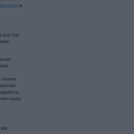
ävyyksiin
ja
] ovat San
ainen
taosan
udan
n vuonna
laisevan
appelissa,
anten hauta
iitä