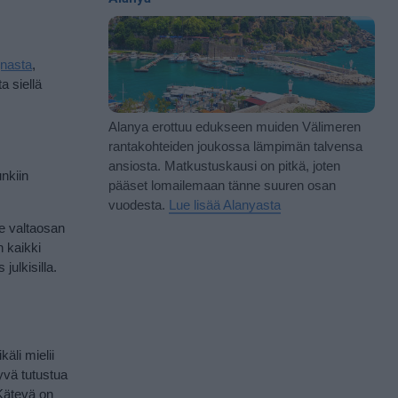
nasta
,
a siellä
Alanya erottuu edukseen muiden Välimeren
rantakohteiden joukossa lämpimän talvensa
ansiosta. Matkustuskausi on pitkä, joten
nkiin
pääset lomailemaan tänne suuren osan
vuodesta.
Lue lisää Alanyasta
ne valtaosan
n kaikki
ulkisilla.
äli mielii
yvä tutustua
 Kätevä on