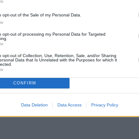
In
 alun perin 500-luvulla, ja täällä ovat ehkä Ravennan kauneimmat mosa
o opt-out of the Sale of my Personal Data.
 Teodorico
(avoinna ma–to klo 8.30–13.30, pe–su 16.30) [
kartalla
]
In
 jotka sijaitsevat keskustan ulkopuolella. Tänne on paras tulla pyöräll
ero 2 tai 333, tai sitten sinne voi suhteellisen nopeasti myös kävellä
to opt-out of processing my Personal Data for Targeted
ing.
ikerroksinen mausoleumi valmistui vuonna 520, ja sen sisätilojen koris
In
rolla.
o opt-out of Collection, Use, Retention, Sale, and/or Sharing
ersonal Data that Is Unrelated with the Purposes for which it
lected.
unoilija Danteen liittyviä nähtävyyksiä
|
Arkeologiset nähtävyydet 
In
CONFIRM
jatkuu ilmoituksen jälkeen
Data Deletion
Data Access
Privacy Policy