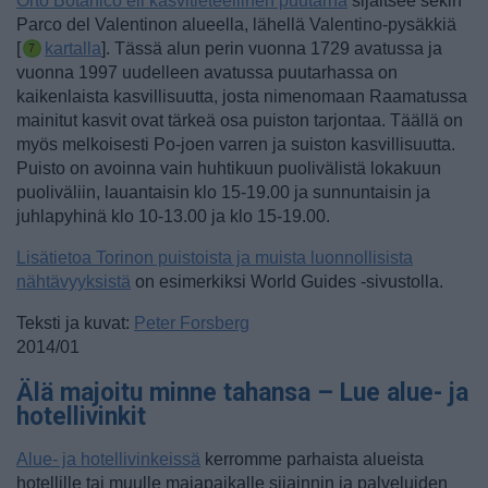
Orto Botanico eli kasvitieteellinen puutarha
sijaitsee sekin
Parco del Valentinon alueella, lähellä Valentino-pysäkkiä
[
kartalla
]. Tässä alun perin vuonna 1729 avatussa ja
vuonna 1997 uudelleen avatussa puutarhassa on
kaikenlaista kasvillisuutta, josta nimenomaan Raamatussa
mainitut kasvit ovat tärkeä osa puiston tarjontaa. Täällä on
myös melkoisesti Po-joen varren ja suiston kasvillisuutta.
Puisto on avoinna vain huhtikuun puolivälistä lokakuun
puoliväliin, lauantaisin klo 15-19.00 ja sunnuntaisin ja
juhlapyhinä klo 10-13.00 ja klo 15-19.00.
Lisätietoa Torinon puistoista ja muista luonnollisista
nähtävyyksistä
on esimerkiksi World Guides -sivustolla.
Teksti ja kuvat:
Peter Forsberg
2014/01
Älä majoitu minne tahansa – Lue alue- ja
hotellivinkit
Alue- ja hotellivinkeissä
kerromme parhaista alueista
hotellille tai muulle majapaikalle sijainnin ja palveluiden