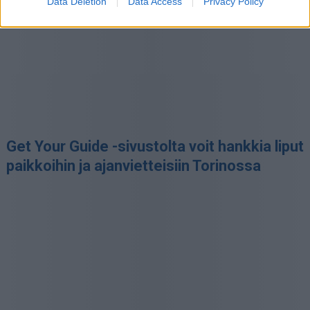
Data Deletion
Data Access
Privacy Policy
Get Your Guide -sivustolta voit hankkia liput
paikkoihin ja ajanvietteisiin Torinossa