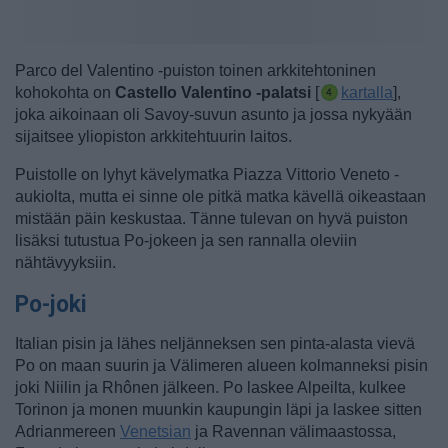
Parco del Valentino -puiston toinen arkkitehtoninen
kohokohta on
Castello Valentino -palatsi
[
kartalla
],
joka aikoinaan oli Savoy-suvun asunto ja jossa nykyään
sijaitsee yliopiston arkkitehtuurin laitos.
Puistolle on lyhyt kävelymatka Piazza Vittorio Veneto -
aukiolta, mutta ei sinne ole pitkä matka kävellä oikeastaan
mistään päin keskustaa. Tänne tulevan on hyvä puiston
lisäksi tutustua Po-jokeen ja sen rannalla oleviin
nähtävyyksiin.
Po-joki
Italian pisin ja lähes neljänneksen sen pinta-alasta vievä
Po on maan suurin ja Välimeren alueen kolmanneksi pisin
joki Niilin ja Rhônen jälkeen. Po laskee Alpeilta, kulkee
Torinon ja monen muunkin kaupungin läpi ja laskee sitten
Adrianmereen
Venetsian
ja Ravennan välimaastossa,