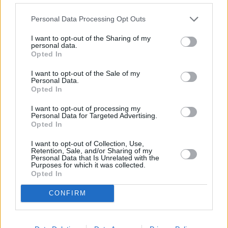
Borgo e Rocca Medievale -alueen
vieressä.
Personal Data Processing Opt Outs
Borgo e Rocca Medievale
[
kartalla
]on vuonna 1884
I want to opt-out of the Sharing of my
perustettu keskiaikainen näyttelytila, joka on avoinna
personal data.
ympäri vuoden ja jossa pääsee tutustumaan Piemonten
Opted In
keskiaikaisiin asumuksiin ja elämäntapaan. Taloja
I want to opt-out of the Sale of my
rakennettaessa on käytetty samoja materiaaleja ja
Personal Data.
työmenetelmiä kuin keskiajallakin. Täällä pääsee
Opted In
näkemään paitsi Piemonten myös Aostanlaakson
hienoimpia taloja keskiajalta. Keskiaikaiseen kylään
I want to opt-out of processing my
Personal Data for Targeted Advertising.
pääsee ilmaiseksi tutustumaan, mutta Rocca-linnaan on
Opted In
muutaman euron pääsymaksu eikä se ole maanantaisin
auki. Rocca on keskiaikaisen linnan kopio, ja siellä pääsee
I want to opt-out of Collection, Use,
Retention, Sale, and/or Sharing of my
tutustumaan goottilaistyyliseen sisustukseen ja
Personal Data that Is Unrelated with the
keskiaikaiseen elämään, josta kiinnostuneiden on
Purposes for which it was collected.
Opted In
erityisesti hyvä vierailla linnassa.
CONFIRM
Sivu jatkuu ilmoituksen jälkeen