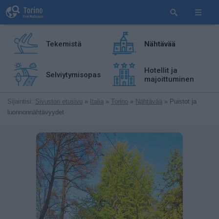
Tekemistä
Nähtävää
Hotellit ja
Selviytymisopas
majoittuminen
Sijaintisi:
Sivuston etusivu
»
Italia
»
Torino
»
Nähtävää
» Puistot ja
luonnonnähtävyydet