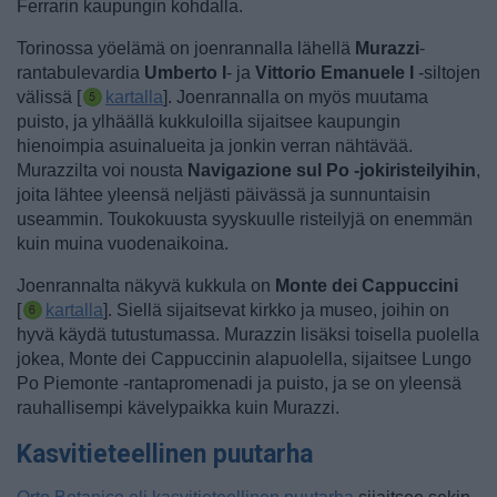
Ferrarin kaupungin kohdalla.
Torinossa yöelämä on joenrannalla lähellä
Murazzi
-
rantabulevardia
Umberto I
- ja
Vittorio Emanuele I
-siltojen
välissä [
kartalla
]. Joenrannalla on myös muutama
puisto, ja ylhäällä kukkuloilla sijaitsee kaupungin
hienoimpia asuinalueita ja jonkin verran nähtävää.
Murazzilta voi nousta
Navigazione sul Po -jokiristeilyihin
,
joita lähtee yleensä neljästi päivässä ja sunnuntaisin
useammin. Toukokuusta syyskuulle risteilyjä on enemmän
kuin muina vuodenaikoina.
Joenrannalta näkyvä kukkula on
Monte dei Cappuccini
[
kartalla
]. Siellä sijaitsevat kirkko ja museo, joihin on
hyvä käydä tutustumassa. Murazzin lisäksi toisella puolella
jokea, Monte dei Cappuccinin alapuolella, sijaitsee Lungo
Po Piemonte -rantapromenadi ja puisto, ja se on yleensä
rauhallisempi kävelypaikka kuin Murazzi.
Kasvitieteellinen puutarha