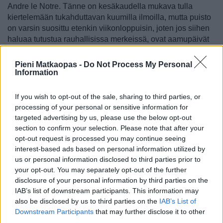
Andre le Notre. Tänne on kesäkaudella mukava tulla
kiertelemään tukahduttavan kuumilla ilmoilla, mutta puisto
on varsin suosittu etenkin viikonloppuisin, joten jos siihen
haluaa tutustua rauhallisissa merkeissä, ovat aamupäivät
yleensä kaikkein parhaita vierailuaikoja.
Pieni Matkaopas -
Do Not Process My Personal
Parco del Valentino -puistoalue
Information
Torinon keskustan suurin puistoalue on Po-joen rannalla
If you wish to opt-out of the sale, sharing to third parties, or
sijaitseva
Parco del Valentino
[
kartalla
], joka on paitsi
processing of your personal or sensitive information for
suosittu ulkoilualue myös kaupungin yöelämän keskuksia
targeted advertising by us, please use the below opt-out
ja jossa on kaikenlaista nähtävääkin. Puistoon on mukava
section to confirm your selection. Please note that after your
tulla vain kävelylle, juomaan kahvit tai niitä terävämmät
opt-out request is processed you may continue seeing
yhdellä sen terasseista tai sitten syömään sen
interest-based ads based on personal information utilized by
ravintoloissa.
Yökerhot ja yöelämä ovat niin sanotulla
us or personal information disclosed to third parties prior to
Murazzi-alueella
, joka on joenrannalla ja Ponte Umberto I
your opt-out. You may separately opt-out of the further
-sillan kupeessa. Samalla alueella on myös ravintoloita,
disclosure of your personal information by third parties on the
joissa on mukava syödä ateria ja nauttia puiston ja
IAB’s list of downstream participants. This information may
joenrannan tunnelmasta. Syvemmällä puistossa on
also be disclosed by us to third parties on the
IAB’s List of
pyöränvuokraajia, kauniita rakennuksia ja runsaasti tilaa.
Downstream Participants
that may further disclose it to other
Siellä on myös rekvisiittaa, kuten vesiputouksia, lähinnä
third parties.