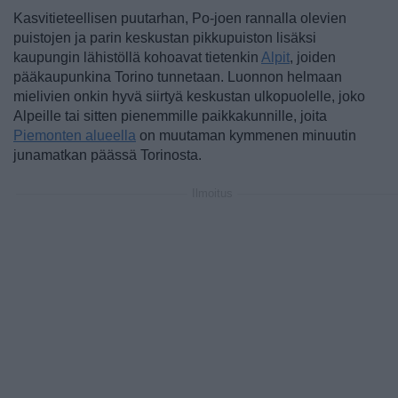
Kasvitieteellisen puutarhan, Po-joen rannalla olevien
puistojen ja parin keskustan pikkupuiston lisäksi
kaupungin lähistöllä kohoavat tietenkin
Alpit
, joiden
pääkaupunkina Torino tunnetaan. Luonnon helmaan
mielivien onkin hyvä siirtyä keskustan ulkopuolelle, joko
Alpeille tai sitten pienemmille paikkakunnille, joita
Piemonten alueella
on muutaman kymmenen minuutin
junamatkan päässä Torinosta.
Ilmoitus