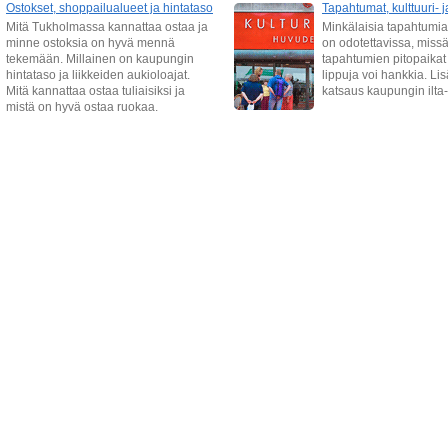
Ostokset, shoppailualueet ja hintataso
Tapahtumat, kulttuuri- 
Mitä Tukholmassa kannattaa ostaa ja
Minkälaisia tapahtumi
minne ostoksia on hyvä mennä
on odotettavissa, miss
tekemään. Millainen on kaupungin
tapahtumien pitopaikat 
hintataso ja liikkeiden aukioloajat.
lippuja voi hankkia. Li
Mitä kannattaa ostaa tuliaisiksi ja
katsaus kaupungin ilta
mistä on hyvä ostaa ruokaa.