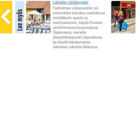
sajat
Lähistön nähtävyydet
Tukholman ulkopuolelle voi
esimerkiksi tutustua saaristossa
viehättäviin saariin ja
oavat
merimaisemiin, käydä Ruotsin
tä.
vanhimmassa kaupungissa
sa
Sigtunassa, vierailla
n
yliopistokaupunki Uppsalassa
tai käydä tutustumassa
viikinkien aikoihin Birkassa.