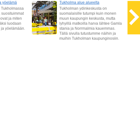
ja yöelämä
Tukholma alue alueelta
a Tukholmassa
Tukholman ydinkeskusta on
ä suosituimmat
suomalaisille tutumpi kuin monen
ovat ja miten
muun kaupungin keskusta, mutta
säksi luodaan
lyhyillä matkoilla harva lähtee Gamla
- ja yöelämään.
stania ja Norrmalmia kauemmas.
Tällä sivulla tutustumme näihin ja
muihin Tukholman kaupunginosiin.