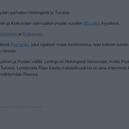
ään parhaiten Helsingistä ja Turusta.
skiin ja Krakovaan normaalisti ympäri vuoden
Wizzairin
kyydissä.
Gdańskiin
ja
Krakovaan
.
dissä
Poznańiin
, joka sijaitsee maan keskiosissa, noin kolmen tunni
 hinnoin.
Suomen ja Puolan välillä. Lentoja on Helsingistä Varsovaan, mutta Puo
 Turusta. Lentämällä Riian kautta mahdollisuuksia on aina enemmän 
 pysähtymään Riiassa.
jatkuu ilmoituksen jälkeen