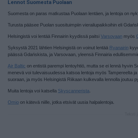
Lennot Suomesta Puolaan
Suomesta on paras matkustaa Puolaan lentäen, ja lentoja on nyky
Turusta pääsee Puolan suosituimpiin vierailupaikkoihin eli Gdań
Helsingistä voi lentää Finnairin kyydissä paitsi
Varsovaan
myös
Syksystä 2021 lähtien Helsingistä on voinut lentää
Ryanairin
kyy
päässä Gdańskista, ja Varsovaan, yleensä Finnairia edullisemmin
Air Baltic
on entistä parempi lentoyhtiö, mutta se ei lennä hyvin 
menevä voi tulevaisuudessa katsoa lentoja myös Tampereelta ja
suoraan, ja myös Helsingistä Riikaan kulkevalla lennolla joutuu
Muita lentoja voi katsella
Skyscannerista
.
Omio
on kätevä niille, jotka etsivät uusia halpalentoja.
Teksti 