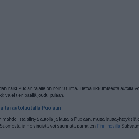
n halki Puolan rajalle on noin 9 tuntia. Tietoa liikkumisesta autolla v
kkiva ei tien päällä joudu pulaan.
la tai autolautalla Puolaan
ahdollista siirtyä autolla ja lautalla Puolaan, mutta lauttayhteyksiä 
t Suomesta ja Helsingistä voi suunnata parhaiten
Finnlinesilla
Saksaan,
.