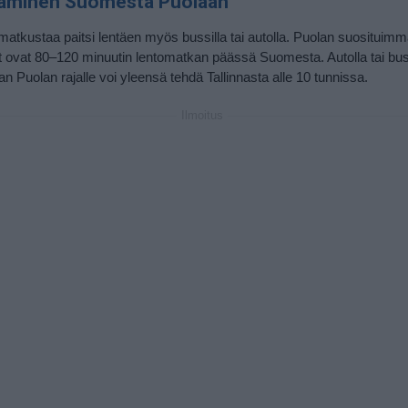
aminen Suomesta Puolaan
matkustaa paitsi lentäen myös bussilla tai autolla. Puolan suosituimm
at ovat 80–120 minuutin lentomatkan päässä Suomesta. Autolla tai buss
n Puolan rajalle voi yleensä tehdä Tallinnasta alle 10 tunnissa.
Ilmoitus