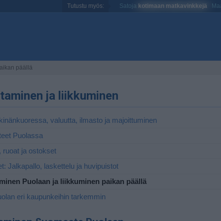
Tutustu myös:
Satoja
kotimaan matkavinkkejä
Maa
aikan päällä
aminen ja liikkuminen
kinänkuoressa, valuutta, ilmasto ja majoittuminen
teet Puolassa
, ruoat ja ostokset
et: Jalkapallo, laskettelu ja huvipuistot
minen Puolaan ja liikkuminen paikan päällä
uolan eri kaupunkeihin tarkemmin