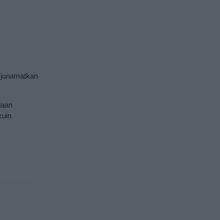
n junamatkan
laan
kuin