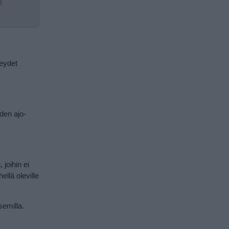
teydet
den ajo-
 joihin ei
ellä oleville
semilla.