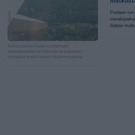
Matkust
Puolaan voi 
vierailupaik
Baltian matka
Turusta pääsee Puolan suosituimpiin
vierailupaikkoihin eli Gdańskiin ja Krakovaan
normaalisti ympäri vuoden Wizzairin kyydissä.