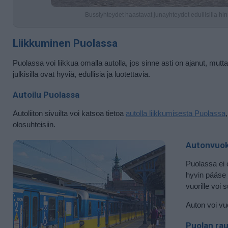
Bussiyhteydet haastavat junayhteydet edullisilla hin
Liikkuminen Puolassa
Puolassa voi liikkua omalla autolla, jos sinne asti on ajanut, mut
julkisilla ovat hyviä, edullisia ja luotettavia.
Autoilu Puolassa
Autoliiton sivuilta voi katsoa tietoa
autolla liikkumisesta Puolassa
olosuhteisiin.
Autonvuo
Puolassa ei o
hyvin pääse j
vuorille voi 
Auton voi v
Puolan rau