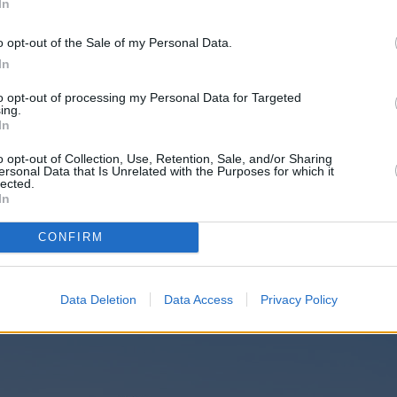
In
än muihin kuin yön yli kulkeviin juniin saa hyvissä ajoin etukäteen var
vuilta. Yöjunien ja muiden junien kohdalla edestakaisesta lipusta saa
o opt-out of the Sale of my Personal Data.
teen suuntaan kulkevaan yöjunaan edestakaisen lipun kuin lipun vain y
In
to opt-out of processing my Personal Data for Targeted
yjä reittejä, kannattaa varata myös paikkalippu, sillä muuten ainakin 
ing.
ilmainen paikka, mutta jos haluaa tietyn paikan tai että koko porukk
In
o opt-out of Collection, Use, Retention, Sale, and/or Sharing
ersonal Data that Is Unrelated with the Purposes for which it
htiön eli PKP:n
sivuilta englanniksi.
lected.
In
Omiossa
CONFIRM
allinnasta Varsovaan 7 tunnissa, mutta alkuperäissuunnitelma rautatien
 odotella ainakin vuosikymmenen loppupuolelle asti.
Data Deletion
Data Access
Privacy Policy