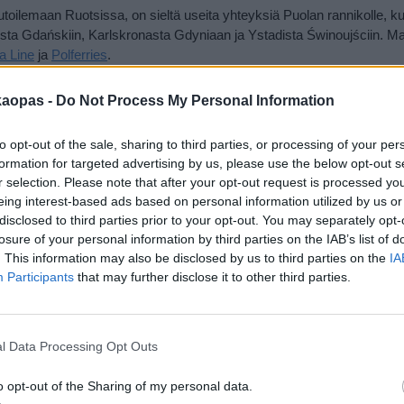
utoilemaan Ruotsissa, on sieltä useita yhteyksiä Puolan rannikolle, k
a Gdańskiin, Karlskronasta Gdyniaan ja Ystadista Świnoujściin. Ma
a Line
ja
Polferries
.
lla Tallinnasta kohti Puolaa
kaopas -
Do Not Process My Personal Information
voi ainakin yhteen suuntaan hurauttaa bussilla, ja normaaliaikoina näi
kertaa päivässä. Tallinnasta voi neljässä tunnissa siirtyä Riikaan, Ri
to opt-out of the sale, sharing to third parties, or processing of your per
formation for targeted advertising by us, please use the below opt-out s
nissa siirtyä Kaunakseen ja Kaunaksesta voi yli yön siirtyä esimerkik
r selection. Please note that after your opt-out request is processed y
 Krakovaan. Bussit ovat luotettavia ja siistejä, hinnat ovat kohtuullisi
eing interest-based ads based on personal information utilized by us or
altiaan tutustuminen bussimatkalla on suositeltavaa.
disclosed to third parties prior to your opt-out. You may separately opt-
i katsella esimerkiksi
Ecolinesin
ja
Lux Expressin
sivuilta, sillä ne ov
losure of your personal information by third parties on the IAB’s list of
t yhtiöt, joskin Ecolinesin kyydissä pääsee parhaiten Puolaan asti.
. This information may also be disclosed by us to third parties on the
IA
Participants
that may further disclose it to other third parties.
matkustaa Suomesta Puolaan maata pitkin
.
l Data Processing Opt Outs
o opt-out of the Sharing of my personal data.
n Itävallasta, Saksasta, Tšekistä ja Unkarista. Esimerkiksi Prahan ja V