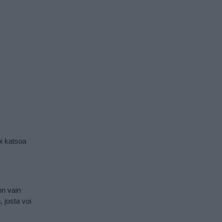
oi katsoa
on vain
 josta voi