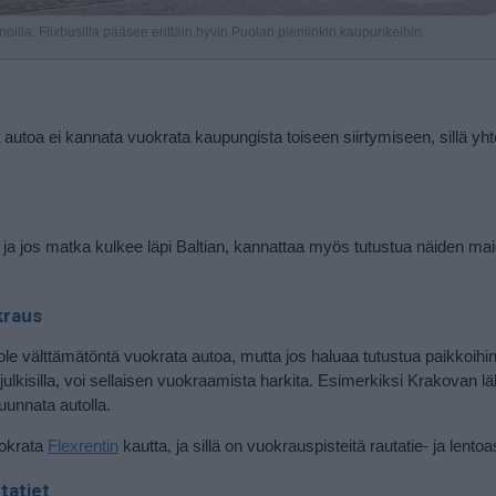
noilla. Flixbusilla pääsee erittäin hyvin Puolan pieniinkin kaupunkeihin.
ta autoa ei kannata vuokrata kaupungista toiseen siirtymiseen, sillä yh
, ja jos matka kulkee läpi Baltian, kannattaa myös tutustua näiden mai
kraus
le välttämätöntä vuokrata autoa, mutta jos haluaa tutustua paikkoihin,
ulkisilla, voi sellaisen vuokraamista harkita. Esimerkiksi Krakovan läh
suunnata autolla.
uokrata
Flexrentin
kautta, ja sillä on vuokrauspisteitä rautatie- ja lentoa
tatiet