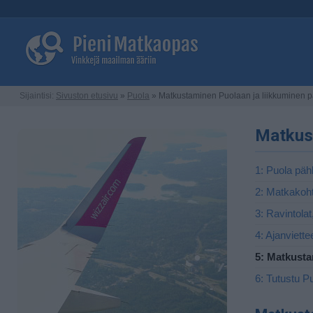
Sijaintisi:
Sivuston etusivu
»
Puola
» Matkustaminen Puolaan ja liikkuminen p
Matkust
1: Puola päh
2: Matkakoh
3: Ravintolat
4: Ajanviette
5: Matkusta
6: Tutustu P