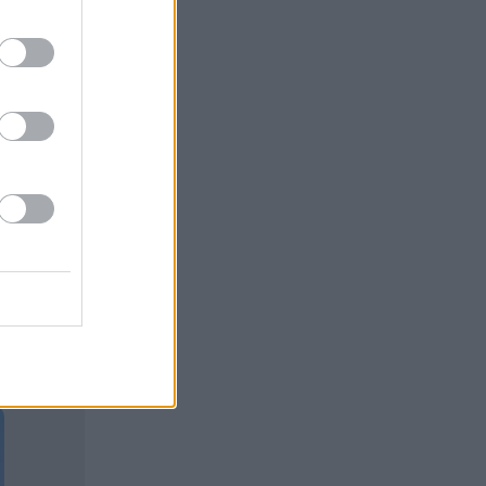
attuna
tava alennus
hteen
osan
a on samassa