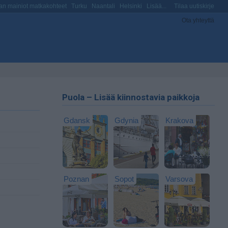
n mainiot matkakohteet
Turku
Naantali
Helsinki
Lisää...
Tilaa uutiskirje
Ota yhteyttä
Puola – Lisää kiinnostavia paikkoja
Gdansk
Gdynia
Krakova
Poznan
Sopot
Varsova