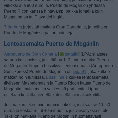
viikoksi alle 800 eurolla. Puerto de Mogán on yhdessä
Puerto Ricon kanssa hintavampi paikka lomailla kuin
Maspalomas tai Playa del Inglés.
Tjäreborg
järjestää matkoja Gran Canarialle, ja heillä on
Puerto de Mogánissa paljon hotelleja.
Lentoasemalta Puerto de Mogániin
Aeropuerto de Gran Canaria
[
kartalla
] (LPA) sijaitsee
saaren keskiosissa, ja sieltä on 1–2 tunnin matka Puerto
de Mogániin.
Nopein bussikyyti lentoasemalta (Aeropuerto
Sur Express) Puerto de Mogániin on
linja 91
, joka kulkee
matkan noin tunnissa.
Bussilinja 1
kulkee lentoasemalta
tiiviiseen Maspalomasin ja Puerto Ricon kautta Puerto de
Mogániin, mutta matka voi kestää pari tuntia. Lippu
ostetaan kuskilta pienellä käteisellä tai maksukortilla.
Jos matkan tekee mieluummin taksilla, maksaa se 40–50
euroa ja kestää reilut 40 minuuttia, jos viivästyksiä ei ole.
Taksi on matkalla Puerto de Mogániin huomattavasti