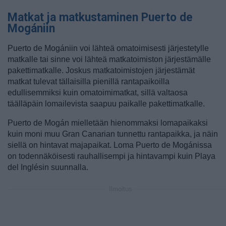
Matkat ja matkustaminen Puerto de
Mogániin
Puerto de Mogániin voi lähteä omatoimisesti järjestetylle
matkalle tai sinne voi lähteä matkatoimiston järjestämälle
pakettimatkalle. Joskus matkatoimistojen järjestämät
matkat tulevat tällaisilla pienillä rantapaikoilla
edullisemmiksi kuin omatoimimatkat, sillä valtaosa
täälläpäin lomailevista saapuu paikalle pakettimatkalle.
Puerto de Mogán mielletään hienommaksi lomapaikaksi
kuin moni muu Gran Canarian tunnettu rantapaikka, ja näin
siellä on hintavat majapaikat. Loma Puerto de Mogánissa
on todennäköisesti rauhallisempi ja hintavampi kuin Playa
del Inglésin suunnalla.
Ilmoitus