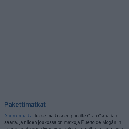
Pakettimatkat
Aurinkomatkat
tekee matkoja eri puolille Gran Canarian
saarta, ja niiden joukossa on matkoja Puerto de Mogániin.
Lennot ovat suoria Finnairin lentoja, ja matkaan voi päästä