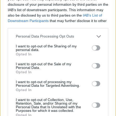
Jos haluaa lähteä Puerto de Mogániiin omatoimisesti
disclosure of your personal information by third parties on the
järjestetylle matkalle, kannattaa ensin katsoa lennot ja sen
IAB’s list of downstream participants. This information may
also be disclosed by us to third parties on the
IAB’s List of
jälkeen heti majapaikka. Varauksia kannattaa tehdä
Downstream Participants
that may further disclose it to other
hyvissä ajoin etukäteen, etenkin jos kyseessä on loma-
third parties.
aikaan kuten joululomalla tai hiihtolomalla tehtävä matka.
Personal Data Processing Opt Outs
Siitä miten
Gran Canarian lentoasemalle voi Suomesta
lentää
voi lukea Pienestä Matkaoppaasta.
I want to opt-out of the Sharing of my
personal data.
Majapaikan valitseminen Puerto de
Opted In
Mogánista
I want to opt-out of the Sale of my
Personal Data.
Jos Puerto de Mogánissa haluaa olla siellä missä
Opted In
tapahtuu, on rannan [
kartalla
] lähistö paras paikka
hotellille.
Hotellin lisäksi voi hyvin harkita
I want to opt-out of processing my
Personal Data for Targeted Advertising.
huoneistohotellia, jossa voi laittaa ruokiaan, sillä jatkuva
Opted In
ravintoloissa ruokailu on hintavaa, yksipuolista eikä
kaikkein terveellisintä. Eniten ruokapaikkoja, kauppoja ja
I want to opt-out of Collection, Use,
illanviettopaikkoja on rannan tuntumassa, eikä
Retention, Sale, and/or Sharing of my
Personal Data that Is Unrelated with the
bussipysäkille ole pitkä matka. Puerto de Mogánissa
Purposes for which it was collected.
lomaileva on aika kaukana Gran Canarian saaren muista
Opted In