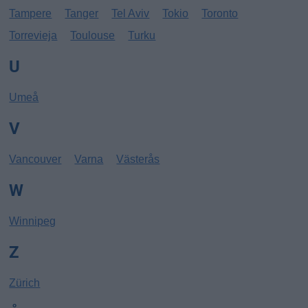
Tampere
Tanger
Tel Aviv
Tokio
Toronto
Torrevieja
Toulouse
Turku
U
Umeå
V
Vancouver
Varna
Västerås
W
Winnipeg
Z
Zürich