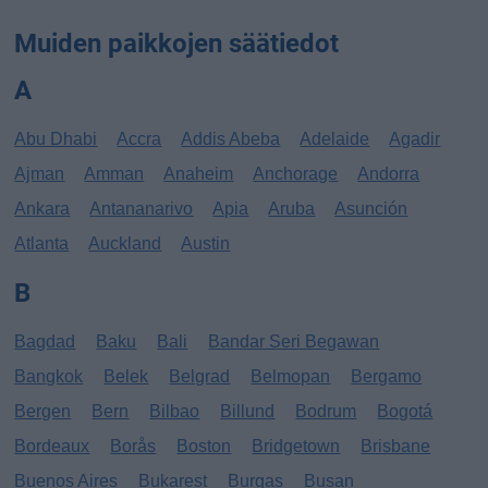
Muiden paikkojen säätiedot
A
Abu Dhabi
Accra
Addis Abeba
Adelaide
Agadir
Ajman
Amman
Anaheim
Anchorage
Andorra
Ankara
Antananarivo
Apia
Aruba
Asunción
Atlanta
Auckland
Austin
B
Bagdad
Baku
Bali
Bandar Seri Begawan
Bangkok
Belek
Belgrad
Belmopan
Bergamo
Bergen
Bern
Bilbao
Billund
Bodrum
Bogotá
Bordeaux
Borås
Boston
Bridgetown
Brisbane
Buenos Aires
Bukarest
Burgas
Busan