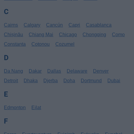
C
Cairns
Calgary
Cancún
Capri
Casablanca
Chișinău
Chiang Mai
Chicago
Chongqing
Como
Constanta
Cotonou
Cozumel
D
Da Nang
Dakar
Dallas
Delaware
Denver
Detroit
Dhaka
Djerba
Doha
Dortmund
Dubai
E
Edmonton
Eilat
F