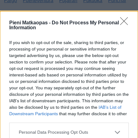
Fargo
Fuerteventura
Fujairah
Fukuoka
Funchal
G
Pieni Matkaopas -
Do Not Process My Personal
Information
Gibraltar
Gran Canaria
Guatemala
H
If you wish to opt-out of the sale, sharing to third parties, or
processing of your personal or sensitive information for
targeted advertising by us, please use the below opt-out
Haag
Hammamet
Hania
Hannover
Hanoi
section to confirm your selection. Please note that after your
Havanna
Helsingborg
Helsinki
Ho Chi Minh City
opt-out request is processed you may continue seeing
interest-based ads based on personal information utilized by
Hong Kong
Honolulu
Houston
Hua Hin
us or personal information disclosed to third parties prior to
your opt-out. You may separately opt-out of the further
I
disclosure of your personal information by third parties on the
IAB’s list of downstream participants. This information may
Innsbruck
Izmir
also be disclosed by us to third parties on the
IAB’s List of
Downstream Participants
that may further disclose it to other
J
third parties.
Jönköping
Personal Data Processing Opt Outs