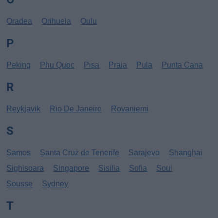
Oradea
Orihuela
Oulu
P
Peking
Phu Quoc
Pisa
Praia
Pula
Punta Cana
R
Reykjavik
Rio De Janeiro
Rovaniemi
S
Samos
Santa Cruz de Tenerife
Sarajevo
Shanghai
Sighisoara
Singapore
Sisilia
Sofia
Soul
Sousse
Sydney
T