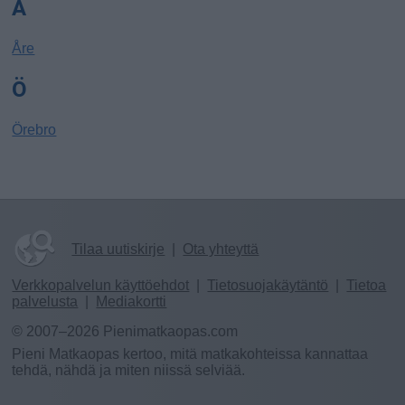
Å
Åre
Ö
Örebro
Tilaa uutiskirje
|
Ota yhteyttä
Verkkopalvelun käyttöehdot
|
Tietosuojakäytäntö
|
Tietoa
palvelusta
|
Mediakortti
© 2007–2026 Pienimatkaopas.com
Pieni Matkaopas kertoo, mitä matkakohteissa kannattaa
tehdä, nähdä ja miten niissä selviää.