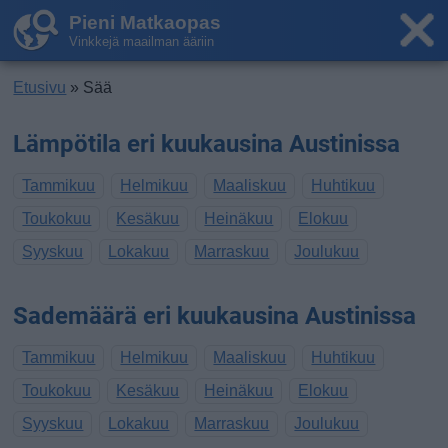
Pieni Matkaopas
Vinkkejä maailman ääriin
Etusivu
» Sää
Lämpötila eri kuukausina Austinissa
Tammikuu
Helmikuu
Maaliskuu
Huhtikuu
Toukokuu
Kesäkuu
Heinäkuu
Elokuu
Syyskuu
Lokakuu
Marraskuu
Joulukuu
Sademäärä eri kuukausina Austinissa
Tammikuu
Helmikuu
Maaliskuu
Huhtikuu
Toukokuu
Kesäkuu
Heinäkuu
Elokuu
Syyskuu
Lokakuu
Marraskuu
Joulukuu