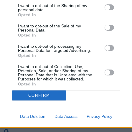
K
I want to opt-out of the Sharing of my
personal data.
Opted In
Kairo
Koh Samui
I want to opt-out of the Sale of my
Personal Data.
L
Opted In
I want to opt-out of processing my
Lanzarote
Larnaka
Lefkas
Linköping
Personal Data for Targeted Advertising.
Opted In
Los Angeles
Lund
I want to opt-out of Collection, Use,
M
Retention, Sale, and/or Sharing of my
Personal Data that Is Unrelated with the
Purposes for which it was collected.
Mangalia
Marseille
Melbourne
Menorca
Opted In
Mexico City
Miami
CONFIRM
N
Data Deletion
Data Access
Privacy Policy
New York
Norrköping
O