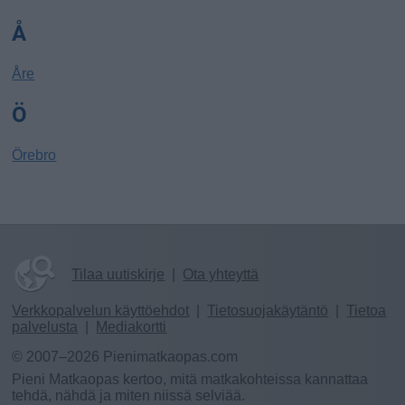
Å
Åre
Ö
Örebro
Tilaa uutiskirje
|
Ota yhteyttä
Verkkopalvelun käyttöehdot
|
Tietosuojakäytäntö
|
Tietoa
palvelusta
|
Mediakortti
© 2007–2026 Pienimatkaopas.com
Pieni Matkaopas kertoo, mitä matkakohteissa kannattaa
tehdä, nähdä ja miten niissä selviää.