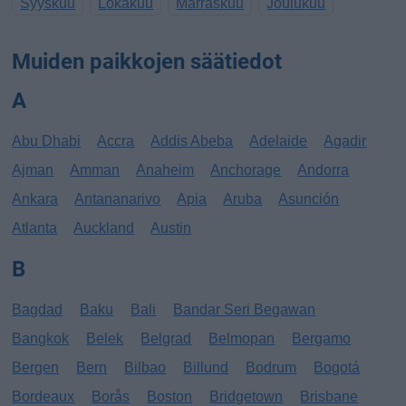
Syyskuu
Lokakuu
Marraskuu
Joulukuu
Muiden paikkojen säätiedot
A
Abu Dhabi
Accra
Addis Abeba
Adelaide
Agadir
Ajman
Amman
Anaheim
Anchorage
Andorra
Ankara
Antananarivo
Apia
Aruba
Asunción
Atlanta
Auckland
Austin
B
Bagdad
Baku
Bali
Bandar Seri Begawan
Bangkok
Belek
Belgrad
Belmopan
Bergamo
Bergen
Bern
Bilbao
Billund
Bodrum
Bogotá
Bordeaux
Borås
Boston
Bridgetown
Brisbane