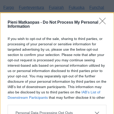
Fargo
Fuerteventura
Fujairah
Fukuoka
Funchal
G
Pieni Matkaopas -
Do Not Process My Personal
Information
Gibraltar
Gran Canaria
Guatemala
If you wish to opt-out of the sale, sharing to third parties, or
H
processing of your personal or sensitive information for
targeted advertising by us, please use the below opt-out
Haag
Hammamet
Hania
Hannover
Hanoi
section to confirm your selection. Please note that after your
opt-out request is processed you may continue seeing
Havanna
Helsingborg
Helsinki
Ho Chi Minh City
interest-based ads based on personal information utilized by
Hong Kong
Honolulu
Houston
Hua Hin
us or personal information disclosed to third parties prior to
your opt-out. You may separately opt-out of the further
I
disclosure of your personal information by third parties on the
IAB’s list of downstream participants. This information may
also be disclosed by us to third parties on the
IAB’s List of
Innsbruck
Izmir
Downstream Participants
that may further disclose it to other
J
third parties.
Personal Data Processing Opt Outs