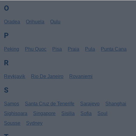
O
Oradea
Orihuela
Oulu
P
Peking
Phu Quoc
Pisa
Praia
Pula
Punta Cana
R
Reykjavik
Rio De Janeiro
Rovaniemi
S
Samos
Santa Cruz de Tenerife
Sarajevo
Shanghai
Sighisoara
Singapore
Sisilia
Sofia
Soul
Sousse
Sydney