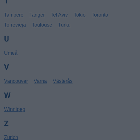
T
Tampere
Tanger
Tel Aviv
Tokio
Toronto
Torrevieja
Toulouse
Turku
U
Umeå
V
Vancouver
Varna
Västerås
W
Winnipeg
Z
Zürich