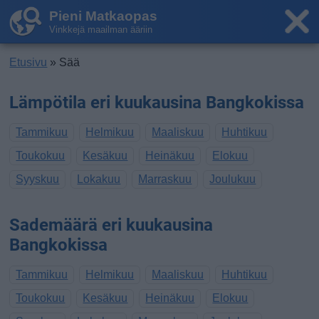
Pieni Matkaopas
Vinkkejä maailman ääriin
Etusivu
» Sää
Lämpötila eri kuukausina Bangkokissa
Tammikuu
Helmikuu
Maaliskuu
Huhtikuu
Toukokuu
Kesäkuu
Heinäkuu
Elokuu
Syyskuu
Lokakuu
Marraskuu
Joulukuu
Sademäärä eri kuukausina
Bangkokissa
Tammikuu
Helmikuu
Maaliskuu
Huhtikuu
Toukokuu
Kesäkuu
Heinäkuu
Elokuu