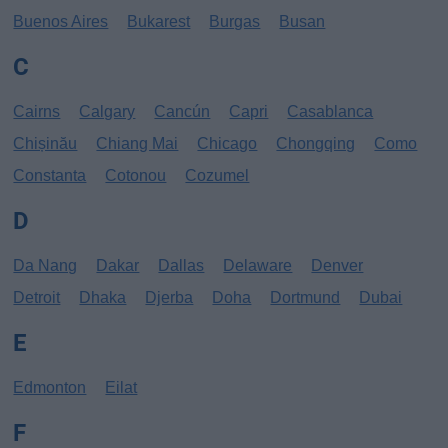
Buenos Aires
Bukarest
Burgas
Busan
C
Cairns
Calgary
Cancún
Capri
Casablanca
Chișinău
Chiang Mai
Chicago
Chongqing
Como
Constanta
Cotonou
Cozumel
D
Da Nang
Dakar
Dallas
Delaware
Denver
Detroit
Dhaka
Djerba
Doha
Dortmund
Dubai
E
Edmonton
Eilat
F