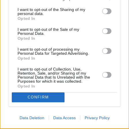
Jönköping
I want to opt-out of the Sharing of my
K
personal data.
Opted In
Kairo
Koh Samui
I want to opt-out of the Sale of my
Personal Data.
Opted In
L
I want to opt-out of processing my
Personal Data for Targeted Advertising.
Lanzarote
Larnaka
Lefkas
Linköping
Opted In
Los Angeles
Lund
I want to opt-out of Collection, Use,
Retention, Sale, and/or Sharing of my
M
Personal Data that Is Unrelated with the
Purposes for which it was collected.
Opted In
Mangalia
Marseille
Melbourne
Menorca
CONFIRM
Mexico City
Miami
N
Data Deletion
Data Access
Privacy Policy
New York
Norrköping