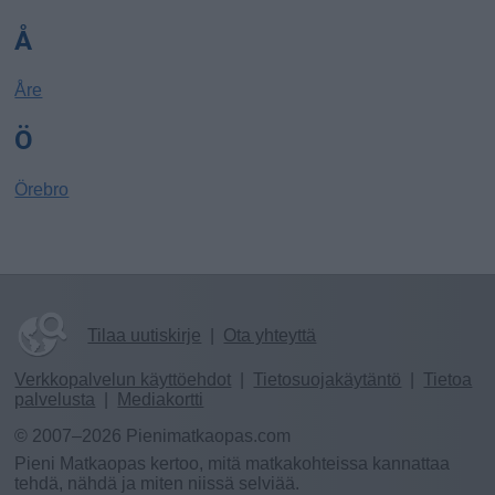
Å
Åre
Ö
Örebro
Tilaa uutiskirje
|
Ota yhteyttä
Verkkopalvelun käyttöehdot
|
Tietosuojakäytäntö
|
Tietoa
palvelusta
|
Mediakortti
© 2007–2026 Pienimatkaopas.com
Pieni Matkaopas kertoo, mitä matkakohteissa kannattaa
tehdä, nähdä ja miten niissä selviää.