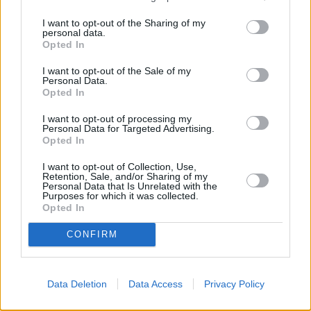
Jönköping
I want to opt-out of the Sharing of my
K
personal data.
Opted In
Kairo
Koh Samui
I want to opt-out of the Sale of my
Personal Data.
Opted In
L
I want to opt-out of processing my
Personal Data for Targeted Advertising.
Lanzarote
Larnaka
Lefkas
Linköping
Opted In
Los Angeles
Lund
I want to opt-out of Collection, Use,
Retention, Sale, and/or Sharing of my
M
Personal Data that Is Unrelated with the
Purposes for which it was collected.
Opted In
Mangalia
Marseille
Melbourne
Menorca
CONFIRM
Mexico City
Miami
N
Data Deletion
Data Access
Privacy Policy
New York
Norrköping