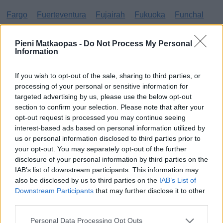
Fargo
Fuerteventura
Fujairah
Fukuoka
Funchal
G
Pieni Matkaopas -
Do Not Process My Personal
Information
Gibraltar
Gran Canaria
Guatemala
If you wish to opt-out of the sale, sharing to third parties, or
H
processing of your personal or sensitive information for
targeted advertising by us, please use the below opt-out
Haag
Hammamet
Hania
Hannover
Hanoi
section to confirm your selection. Please note that after your
opt-out request is processed you may continue seeing
Havanna
Helsingborg
Helsinki
Ho Chi Minh City
interest-based ads based on personal information utilized by
Hong Kong
Honolulu
Houston
Hua Hin
us or personal information disclosed to third parties prior to
your opt-out. You may separately opt-out of the further
I
disclosure of your personal information by third parties on the
IAB’s list of downstream participants. This information may
also be disclosed by us to third parties on the
IAB’s List of
Innsbruck
Izmir
Downstream Participants
that may further disclose it to other
J
third parties.
Personal Data Processing Opt Outs