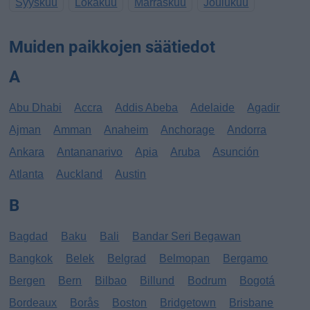
Syyskuu
Lokakuu
Marraskuu
Joulukuu
Muiden paikkojen säätiedot
A
Abu Dhabi
Accra
Addis Abeba
Adelaide
Agadir
Ajman
Amman
Anaheim
Anchorage
Andorra
Ankara
Antananarivo
Apia
Aruba
Asunción
Atlanta
Auckland
Austin
B
Bagdad
Baku
Bali
Bandar Seri Begawan
Bangkok
Belek
Belgrad
Belmopan
Bergamo
Bergen
Bern
Bilbao
Billund
Bodrum
Bogotá
Bordeaux
Borås
Boston
Bridgetown
Brisbane