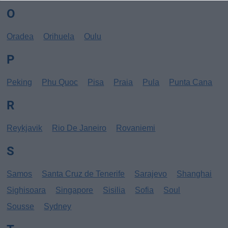
O
Oradea
Orihuela
Oulu
P
Peking
Phu Quoc
Pisa
Praia
Pula
Punta Cana
R
Reykjavik
Rio De Janeiro
Rovaniemi
S
Samos
Santa Cruz de Tenerife
Sarajevo
Shanghai
Sighisoara
Singapore
Sisilia
Sofia
Soul
Sousse
Sydney