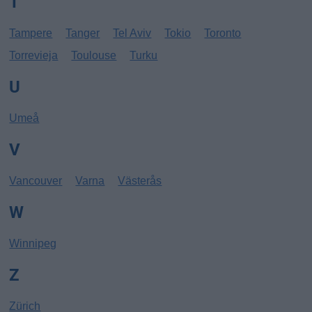
T
Tampere
Tanger
Tel Aviv
Tokio
Toronto
Torrevieja
Toulouse
Turku
U
Umeå
V
Vancouver
Varna
Västerås
W
Winnipeg
Z
Zürich