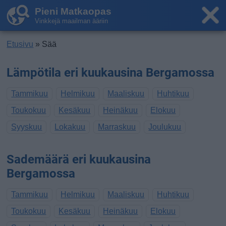
Pieni Matkaopas
Vinkkejä maailman ääriin
Etusivu
» Sää
Lämpötila eri kuukausina Bergamossa
Tammikuu
Helmikuu
Maaliskuu
Huhtikuu
Toukokuu
Kesäkuu
Heinäkuu
Elokuu
Syyskuu
Lokakuu
Marraskuu
Joulukuu
Sademäärä eri kuukausina
Bergamossa
Tammikuu
Helmikuu
Maaliskuu
Huhtikuu
Toukokuu
Kesäkuu
Heinäkuu
Elokuu