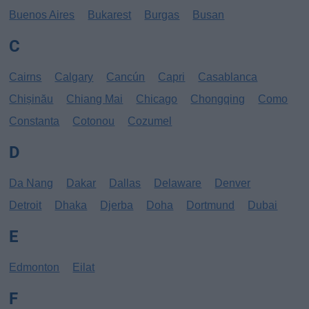
Buenos Aires
Bukarest
Burgas
Busan
C
Cairns
Calgary
Cancún
Capri
Casablanca
Chișinău
Chiang Mai
Chicago
Chongqing
Como
Constanta
Cotonou
Cozumel
D
Da Nang
Dakar
Dallas
Delaware
Denver
Detroit
Dhaka
Djerba
Doha
Dortmund
Dubai
E
Edmonton
Eilat
F