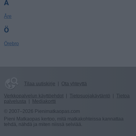
Å
Åre
Ö
Örebro
Tilaa uutiskirje
|
Ota yhteyttä
Verkkopalvelun käyttöehdot
|
Tietosuojakäytäntö
|
Tietoa
palvelusta
|
Mediakortti
© 2007–2026 Pienimatkaopas.com
Pieni Matkaopas kertoo, mitä matkakohteissa kannattaa
tehdä, nähdä ja miten niissä selviää.