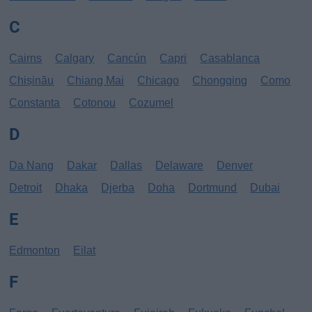
C
Cairns
Calgary
Cancún
Capri
Casablanca
Chișinău
Chiang Mai
Chicago
Chongqing
Como
Constanta
Cotonou
Cozumel
D
Da Nang
Dakar
Dallas
Delaware
Denver
Detroit
Dhaka
Djerba
Doha
Dortmund
Dubai
E
Edmonton
Eilat
F