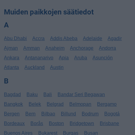
Muiden paikkojen säätiedot
A
Abu Dhabi
Accra
Addis Abeba
Adelaide
Agadir
Ajman
Amman
Anaheim
Anchorage
Andorra
Ankara
Antananarivo
Apia
Aruba
Asunción
Atlanta
Auckland
Austin
B
Bagdad
Baku
Bali
Bandar Seri Begawan
Bangkok
Belek
Belgrad
Belmopan
Bergamo
Bergen
Bern
Bilbao
Billund
Bodrum
Bogotá
Bordeaux
Borås
Boston
Bridgetown
Brisbane
Buenos Aires
Bukarest
Burgas
Busan