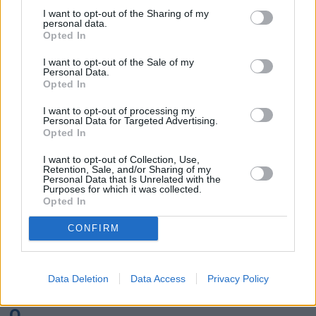
K
I want to opt-out of the Sharing of my
personal data.
Opted In
Kairo
Koh Samui
I want to opt-out of the Sale of my
Personal Data.
L
Opted In
I want to opt-out of processing my
Lanzarote
Larnaka
Lefkas
Linköping
Personal Data for Targeted Advertising.
Opted In
Los Angeles
Lund
I want to opt-out of Collection, Use,
M
Retention, Sale, and/or Sharing of my
Personal Data that Is Unrelated with the
Purposes for which it was collected.
Mangalia
Marseille
Melbourne
Menorca
Opted In
Mexico City
Miami
CONFIRM
N
Data Deletion
Data Access
Privacy Policy
New York
Norrköping
O