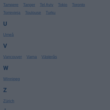
Tampere
Tanger
Tel Aviv
Tokio
Toronto
Torrevieja
Toulouse
Turku
U
Umeå
V
Vancouver
Varna
Västerås
W
Winnipeg
Z
Zürich