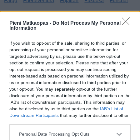
Fargo
Fuerteventura
Fujairah
Fukuoka
Funchal
G
Pieni Matkaopas -
Do Not Process My Personal
Information
Gibraltar
Gran Canaria
Guatemala
H
If you wish to opt-out of the sale, sharing to third parties, or
processing of your personal or sensitive information for
targeted advertising by us, please use the below opt-out
Haag
Hammamet
Hania
Hannover
Hanoi
section to confirm your selection. Please note that after your
Havanna
Helsingborg
Helsinki
Ho Chi Minh City
opt-out request is processed you may continue seeing
interest-based ads based on personal information utilized by
Hong Kong
Honolulu
Houston
Hua Hin
us or personal information disclosed to third parties prior to
your opt-out. You may separately opt-out of the further
I
disclosure of your personal information by third parties on the
IAB’s list of downstream participants. This information may
Innsbruck
Izmir
also be disclosed by us to third parties on the
IAB’s List of
Downstream Participants
that may further disclose it to other
J
third parties.
Jönköping
Personal Data Processing Opt Outs