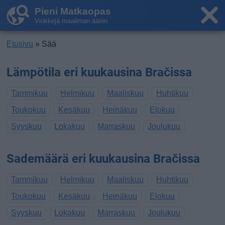
Pieni Matkaopas
Vinkkejä maailman ääriin
Etusivu
» Sää
Lämpötila eri kuukausina Bračissa
Tammikuu
Helmikuu
Maaliskuu
Huhtikuu
Toukokuu
Kesäkuu
Heinäkuu
Elokuu
Syyskuu
Lokakuu
Marraskuu
Joulukuu
Sademäärä eri kuukausina Bračissa
Tammikuu
Helmikuu
Maaliskuu
Huhtikuu
Toukokuu
Kesäkuu
Heinäkuu
Elokuu
Syyskuu
Lokakuu
Marraskuu
Joulukuu