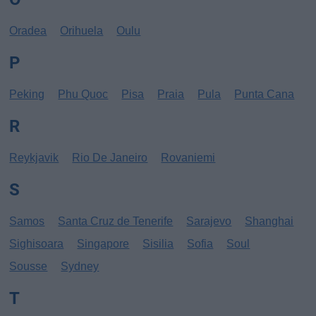
Oradea
Orihuela
Oulu
P
Peking
Phu Quoc
Pisa
Praia
Pula
Punta Cana
R
Reykjavik
Rio De Janeiro
Rovaniemi
S
Samos
Santa Cruz de Tenerife
Sarajevo
Shanghai
Sighisoara
Singapore
Sisilia
Sofia
Soul
Sousse
Sydney
T