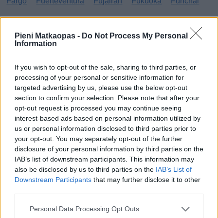
Fargo
Fuerteventura
Fujairah
Fukuoka
Funchal
G
Pieni Matkaopas -
Do Not Process My Personal
Information
Gibraltar
Gran Canaria
Guatemala
H
If you wish to opt-out of the sale, sharing to third parties, or
processing of your personal or sensitive information for
targeted advertising by us, please use the below opt-out
Haag
Hammamet
Hania
Hannover
Hanoi
section to confirm your selection. Please note that after your
Havanna
Helsingborg
Helsinki
Ho Chi Minh City
opt-out request is processed you may continue seeing
interest-based ads based on personal information utilized by
Hong Kong
Honolulu
Houston
Hua Hin
us or personal information disclosed to third parties prior to
your opt-out. You may separately opt-out of the further
I
disclosure of your personal information by third parties on the
IAB’s list of downstream participants. This information may
Innsbruck
Izmir
also be disclosed by us to third parties on the
IAB’s List of
Downstream Participants
that may further disclose it to other
J
third parties.
Jönköping
Personal Data Processing Opt Outs