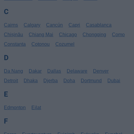
C
Cairns
Calgary
Cancún
Capri
Casablanca
Chișinău
Chiang Mai
Chicago
Chongqing
Como
Constanta
Cotonou
Cozumel
D
Da Nang
Dakar
Dallas
Delaware
Denver
Detroit
Dhaka
Djerba
Doha
Dortmund
Dubai
E
Edmonton
Eilat
F