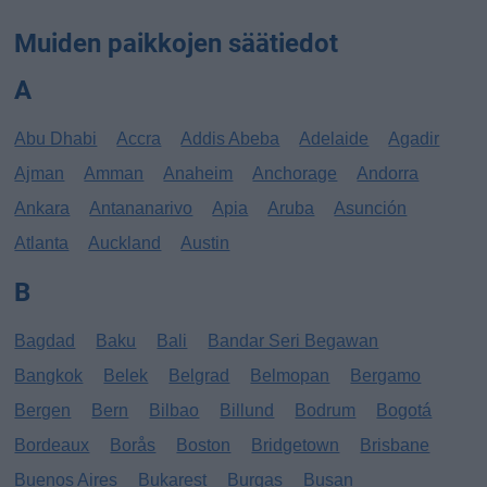
Muiden paikkojen säätiedot
A
Abu Dhabi
Accra
Addis Abeba
Adelaide
Agadir
Ajman
Amman
Anaheim
Anchorage
Andorra
Ankara
Antananarivo
Apia
Aruba
Asunción
Atlanta
Auckland
Austin
B
Bagdad
Baku
Bali
Bandar Seri Begawan
Bangkok
Belek
Belgrad
Belmopan
Bergamo
Bergen
Bern
Bilbao
Billund
Bodrum
Bogotá
Bordeaux
Borås
Boston
Bridgetown
Brisbane
Buenos Aires
Bukarest
Burgas
Busan