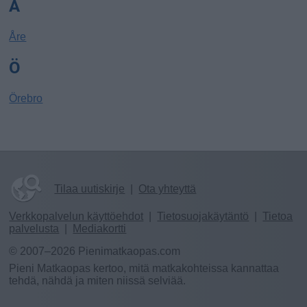
Å
Åre
Ö
Örebro
Tilaa uutiskirje
|
Ota yhteyttä
Verkkopalvelun käyttöehdot
|
Tietosuojakäytäntö
|
Tietoa
palvelusta
|
Mediakortti
© 2007–2026 Pienimatkaopas.com
Pieni Matkaopas kertoo, mitä matkakohteissa kannattaa
tehdä, nähdä ja miten niissä selviää.