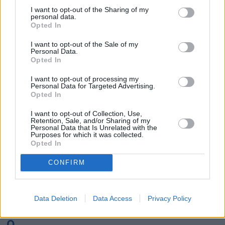
K
I want to opt-out of the Sharing of my
personal data.
Opted In
Kairo
Koh Samui
I want to opt-out of the Sale of my
Personal Data.
L
Opted In
I want to opt-out of processing my
Lanzarote
Larnaka
Lefkas
Linköping
Personal Data for Targeted Advertising.
Opted In
Los Angeles
Lund
I want to opt-out of Collection, Use,
M
Retention, Sale, and/or Sharing of my
Personal Data that Is Unrelated with the
Purposes for which it was collected.
Mangalia
Marseille
Melbourne
Menorca
Opted In
Mexico City
Miami
CONFIRM
N
Data Deletion
Data Access
Privacy Policy
New York
Norrköping
O