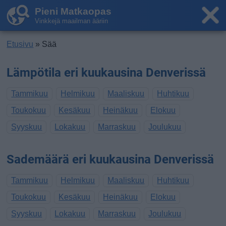
Pieni Matkaopas
Vinkkejä maailman ääriin
Etusivu
» Sää
Lämpötila eri kuukausina Denverissä
Tammikuu
Helmikuu
Maaliskuu
Huhtikuu
Toukokuu
Kesäkuu
Heinäkuu
Elokuu
Syyskuu
Lokakuu
Marraskuu
Joulukuu
Sademäärä eri kuukausina Denverissä
Tammikuu
Helmikuu
Maaliskuu
Huhtikuu
Toukokuu
Kesäkuu
Heinäkuu
Elokuu
Syyskuu
Lokakuu
Marraskuu
Joulukuu