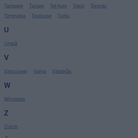
Tampere
Tanger
Tel Aviv
Tokio
Toronto
Torrevieja
Toulouse
Turku
U
Umeå
V
Vancouver
Varna
Västerås
W
Winnipeg
Z
Zürich