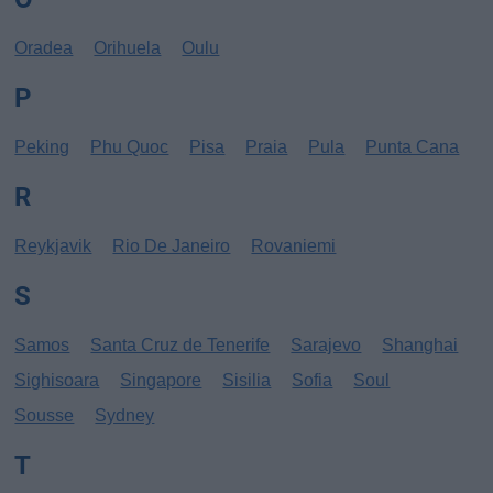
Oradea
Orihuela
Oulu
P
Peking
Phu Quoc
Pisa
Praia
Pula
Punta Cana
R
Reykjavik
Rio De Janeiro
Rovaniemi
S
Samos
Santa Cruz de Tenerife
Sarajevo
Shanghai
Sighisoara
Singapore
Sisilia
Sofia
Soul
Sousse
Sydney
T