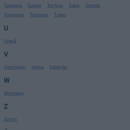
Tampere
Tanger
Tel Aviv
Tokio
Toronto
Torrevieja
Toulouse
Turku
U
Umeå
V
Vancouver
Varna
Västerås
W
Winnipeg
Z
Zürich