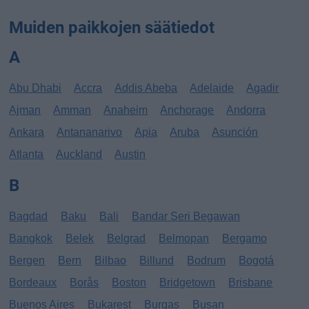
Muiden paikkojen säätiedot
A
Abu Dhabi
Accra
Addis Abeba
Adelaide
Agadir
Ajman
Amman
Anaheim
Anchorage
Andorra
Ankara
Antananarivo
Apia
Aruba
Asunción
Atlanta
Auckland
Austin
B
Bagdad
Baku
Bali
Bandar Seri Begawan
Bangkok
Belek
Belgrad
Belmopan
Bergamo
Bergen
Bern
Bilbao
Billund
Bodrum
Bogotá
Bordeaux
Borås
Boston
Bridgetown
Brisbane
Buenos Aires
Bukarest
Burgas
Busan