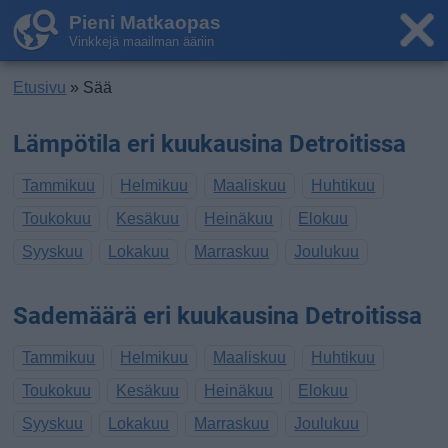
Pieni Matkaopas
Vinkkejä maailman ääriin
Etusivu
» Sää
Lämpötila eri kuukausina Detroitissa
Tammikuu
Helmikuu
Maaliskuu
Huhtikuu
Toukokuu
Kesäkuu
Heinäkuu
Elokuu
Syyskuu
Lokakuu
Marraskuu
Joulukuu
Sademäärä eri kuukausina Detroitissa
Tammikuu
Helmikuu
Maaliskuu
Huhtikuu
Toukokuu
Kesäkuu
Heinäkuu
Elokuu
Syyskuu
Lokakuu
Marraskuu
Joulukuu