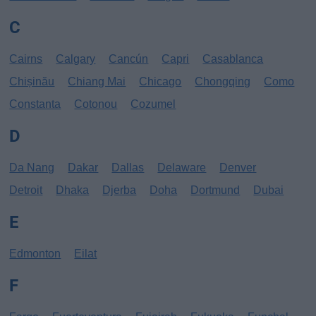
C
Cairns
Calgary
Cancún
Capri
Casablanca
Chișinău
Chiang Mai
Chicago
Chongqing
Como
Constanta
Cotonou
Cozumel
D
Da Nang
Dakar
Dallas
Delaware
Denver
Detroit
Dhaka
Djerba
Doha
Dortmund
Dubai
E
Edmonton
Eilat
F