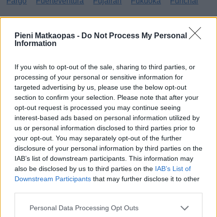
Fargo
Fuerteventura
Fujairah
Fukuoka
Funchal
G
Pieni Matkaopas -
Do Not Process My Personal
Information
Gibraltar
Gran Canaria
Guatemala
H
If you wish to opt-out of the sale, sharing to third parties, or
processing of your personal or sensitive information for
targeted advertising by us, please use the below opt-out
Haag
Hammamet
Hania
Hannover
Hanoi
section to confirm your selection. Please note that after your
Havanna
Helsingborg
Helsinki
Ho Chi Minh City
opt-out request is processed you may continue seeing
interest-based ads based on personal information utilized by
Hong Kong
Honolulu
Houston
Hua Hin
us or personal information disclosed to third parties prior to
your opt-out. You may separately opt-out of the further
I
disclosure of your personal information by third parties on the
IAB’s list of downstream participants. This information may
Innsbruck
Izmir
also be disclosed by us to third parties on the
IAB’s List of
Downstream Participants
that may further disclose it to other
J
third parties.
Jönköping
Personal Data Processing Opt Outs