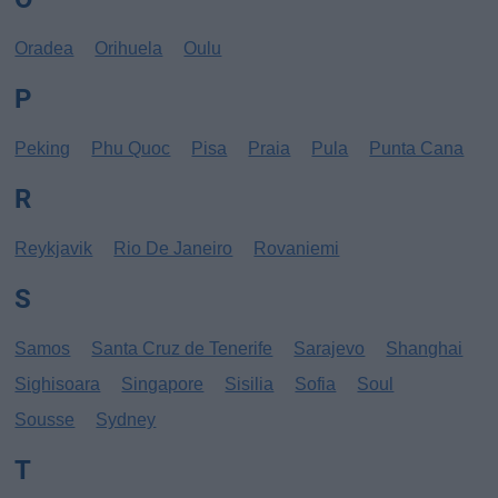
Oradea
Orihuela
Oulu
P
Peking
Phu Quoc
Pisa
Praia
Pula
Punta Cana
R
Reykjavik
Rio De Janeiro
Rovaniemi
S
Samos
Santa Cruz de Tenerife
Sarajevo
Shanghai
Sighisoara
Singapore
Sisilia
Sofia
Soul
Sousse
Sydney
T