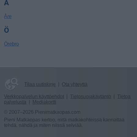
Å
Åre
Ö
Örebro
Tilaa uutiskirje
|
Ota yhteyttä
Verkkopalvelun käyttöehdot
|
Tietosuojakäytäntö
|
Tietoa
palvelusta
|
Mediakortti
© 2007–2026 Pienimatkaopas.com
Pieni Matkaopas kertoo, mitä matkakohteissa kannattaa
tehdä, nähdä ja miten niissä selviää.