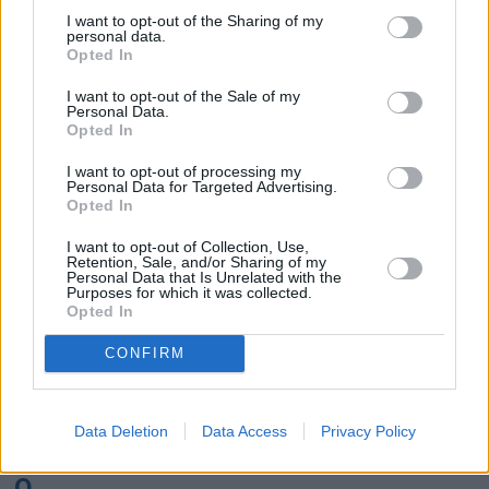
K
I want to opt-out of the Sharing of my
personal data.
Opted In
Kairo
Koh Samui
I want to opt-out of the Sale of my
Personal Data.
L
Opted In
I want to opt-out of processing my
Lanzarote
Larnaka
Lefkas
Linköping
Personal Data for Targeted Advertising.
Opted In
Los Angeles
Lund
I want to opt-out of Collection, Use,
M
Retention, Sale, and/or Sharing of my
Personal Data that Is Unrelated with the
Purposes for which it was collected.
Mangalia
Marseille
Melbourne
Menorca
Opted In
Mexico City
Miami
CONFIRM
N
Data Deletion
Data Access
Privacy Policy
New York
Norrköping
O