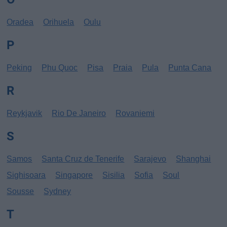
Oradea
Orihuela
Oulu
P
Peking
Phu Quoc
Pisa
Praia
Pula
Punta Cana
R
Reykjavik
Rio De Janeiro
Rovaniemi
S
Samos
Santa Cruz de Tenerife
Sarajevo
Shanghai
Sighisoara
Singapore
Sisilia
Sofia
Soul
Sousse
Sydney
T