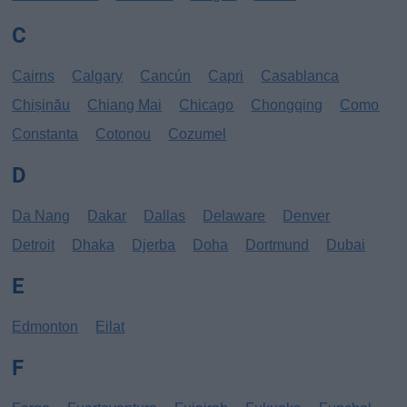
C
Cairns
Calgary
Cancún
Capri
Casablanca
Chișinău
Chiang Mai
Chicago
Chongqing
Como
Constanta
Cotonou
Cozumel
D
Da Nang
Dakar
Dallas
Delaware
Denver
Detroit
Dhaka
Djerba
Doha
Dortmund
Dubai
E
Edmonton
Eilat
F