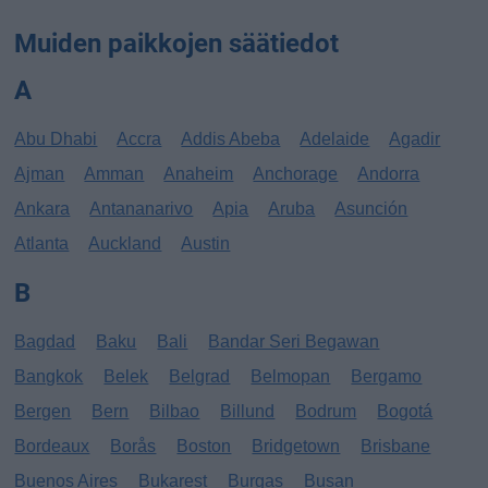
Muiden paikkojen säätiedot
A
Abu Dhabi
Accra
Addis Abeba
Adelaide
Agadir
Ajman
Amman
Anaheim
Anchorage
Andorra
Ankara
Antananarivo
Apia
Aruba
Asunción
Atlanta
Auckland
Austin
B
Bagdad
Baku
Bali
Bandar Seri Begawan
Bangkok
Belek
Belgrad
Belmopan
Bergamo
Bergen
Bern
Bilbao
Billund
Bodrum
Bogotá
Bordeaux
Borås
Boston
Bridgetown
Brisbane
Buenos Aires
Bukarest
Burgas
Busan