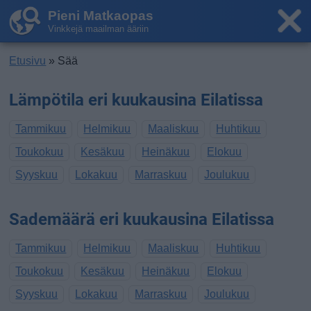
Pieni Matkaopas
Vinkkejä maailman ääriin
Etusivu
» Sää
Lämpötila eri kuukausina Eilatissa
Tammikuu
Helmikuu
Maaliskuu
Huhtikuu
Toukokuu
Kesäkuu
Heinäkuu
Elokuu
Syyskuu
Lokakuu
Marraskuu
Joulukuu
Sademäärä eri kuukausina Eilatissa
Tammikuu
Helmikuu
Maaliskuu
Huhtikuu
Toukokuu
Kesäkuu
Heinäkuu
Elokuu
Syyskuu
Lokakuu
Marraskuu
Joulukuu