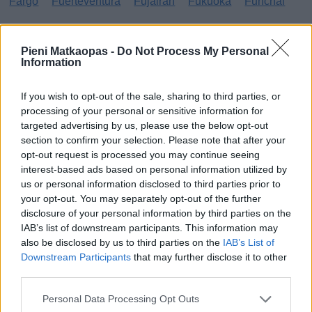
Fargo
Fuerteventura
Fujairah
Fukuoka
Funchal
G
Pieni Matkaopas -
Do Not Process My Personal
Information
Gibraltar
Gran Canaria
Guatemala
H
If you wish to opt-out of the sale, sharing to third parties, or
processing of your personal or sensitive information for
targeted advertising by us, please use the below opt-out
Haag
Hammamet
Hania
Hannover
Hanoi
section to confirm your selection. Please note that after your
Havanna
Helsingborg
Helsinki
Ho Chi Minh City
opt-out request is processed you may continue seeing
interest-based ads based on personal information utilized by
Hong Kong
Honolulu
Houston
Hua Hin
us or personal information disclosed to third parties prior to
your opt-out. You may separately opt-out of the further
I
disclosure of your personal information by third parties on the
IAB’s list of downstream participants. This information may
Innsbruck
Izmir
also be disclosed by us to third parties on the
IAB’s List of
Downstream Participants
that may further disclose it to other
J
third parties.
Jönköping
Personal Data Processing Opt Outs