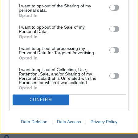
K
I want to opt-out of the Sharing of my
personal data.
Opted In
Kairo
Koh Samui
I want to opt-out of the Sale of my
Personal Data.
L
Opted In
I want to opt-out of processing my
Lanzarote
Larnaka
Lefkas
Linköping
Personal Data for Targeted Advertising.
Opted In
Los Angeles
Lund
I want to opt-out of Collection, Use,
M
Retention, Sale, and/or Sharing of my
Personal Data that Is Unrelated with the
Purposes for which it was collected.
Mangalia
Marseille
Melbourne
Menorca
Opted In
Mexico City
Miami
CONFIRM
N
Data Deletion
Data Access
Privacy Policy
New York
Norrköping
O