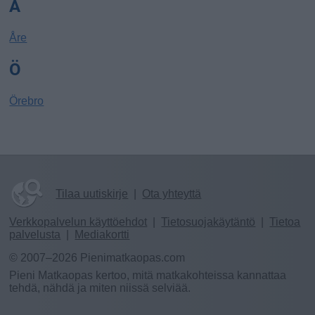
Å
Åre
Ö
Örebro
Tilaa uutiskirje
|
Ota yhteyttä
Verkkopalvelun käyttöehdot
|
Tietosuojakäytäntö
|
Tietoa
palvelusta
|
Mediakortti
© 2007–2026 Pienimatkaopas.com
Pieni Matkaopas kertoo, mitä matkakohteissa kannattaa
tehdä, nähdä ja miten niissä selviää.