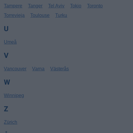
Tampere
Tanger
Tel Aviv
Tokio
Toronto
Torrevieja
Toulouse
Turku
U
Umeå
V
Vancouver
Varna
Västerås
W
Winnipeg
Z
Zürich