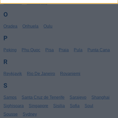
New York
Norrköping
O
Oradea
Orihuela
Oulu
P
Peking
Phu Quoc
Pisa
Praia
Pula
Punta Cana
R
Reykjavik
Rio De Janeiro
Rovaniemi
S
Samos
Santa Cruz de Tenerife
Sarajevo
Shanghai
Sighisoara
Singapore
Sisilia
Sofia
Soul
Sousse
Sydney