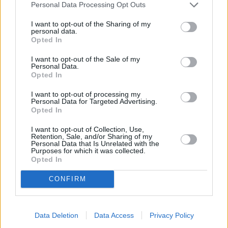
Personal Data Processing Opt Outs
Jönköping
I want to opt-out of the Sharing of my
personal data.
K
Opted In
I want to opt-out of the Sale of my
Kairo
Koh Samui
Personal Data.
Opted In
L
I want to opt-out of processing my
Personal Data for Targeted Advertising.
Lanzarote
Larnaka
Lefkas
Linköping
Opted In
Los Angeles
Lund
I want to opt-out of Collection, Use,
Retention, Sale, and/or Sharing of my
Personal Data that Is Unrelated with the
M
Purposes for which it was collected.
Opted In
Mangalia
Marseille
Melbourne
Menorca
CONFIRM
Mexico City
Miami
N
Data Deletion
Data Access
Privacy Policy