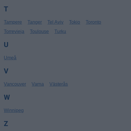
T
Tampere
Tanger
Tel Aviv
Tokio
Toronto
Torrevieja
Toulouse
Turku
U
Umeå
V
Vancouver
Varna
Västerås
W
Winnipeg
Z