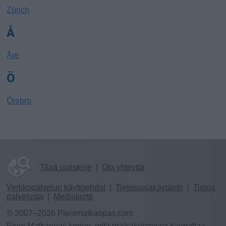
Zürich
Å
Åre
Ö
Örebro
Tilaa uutiskirje
|
Ota yhteyttä
Verkkopalvelun käyttöehdot
|
Tietosuojakäytäntö
|
Tietoa
palvelusta
|
Mediakortti
© 2007–2026 Pienimatkaopas.com
Pieni Matkaopas kertoo, mitä matkakohteissa kannattaa