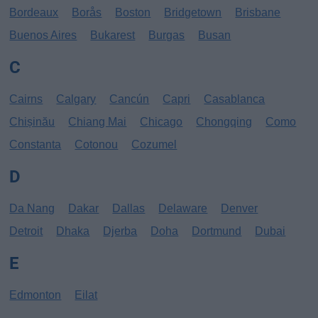
Bordeaux
Borås
Boston
Bridgetown
Brisbane
Buenos Aires
Bukarest
Burgas
Busan
C
Cairns
Calgary
Cancún
Capri
Casablanca
Chișinău
Chiang Mai
Chicago
Chongqing
Como
Constanta
Cotonou
Cozumel
D
Da Nang
Dakar
Dallas
Delaware
Denver
Detroit
Dhaka
Djerba
Doha
Dortmund
Dubai
E
Edmonton
Eilat