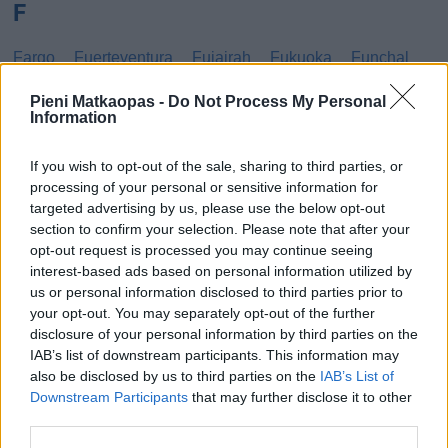
F
Fargo
Fuerteventura
Fujairah
Fukuoka
Funchal
G
Pieni Matkaopas -
Do Not Process My Personal
Information
Gibraltar
Gran Canaria
Guatemala
If you wish to opt-out of the sale, sharing to third parties, or
processing of your personal or sensitive information for
H
targeted advertising by us, please use the below opt-out
section to confirm your selection. Please note that after your
Haag
Hammamet
Hania
Hannover
Hanoi
opt-out request is processed you may continue seeing
Havanna
Helsingborg
Helsinki
Ho Chi Minh City
interest-based ads based on personal information utilized by
us or personal information disclosed to third parties prior to
Hong Kong
Honolulu
Houston
Hua Hin
your opt-out. You may separately opt-out of the further
disclosure of your personal information by third parties on the
I
IAB’s list of downstream participants. This information may
also be disclosed by us to third parties on the
IAB’s List of
Innsbruck
Izmir
Downstream Participants
that may further disclose it to other
third parties.
J