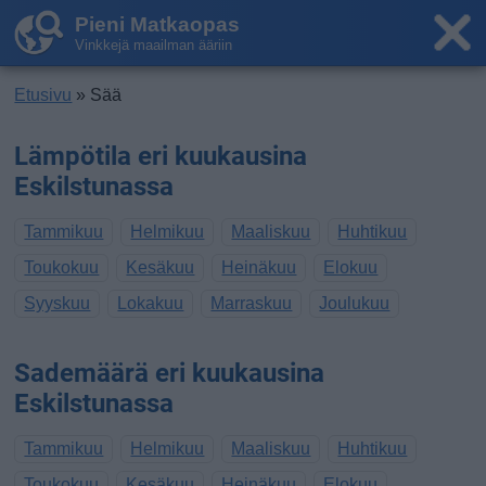
Pieni Matkaopas
Vinkkejä maailman ääriin
Etusivu
» Sää
Lämpötila eri kuukausina
Eskilstunassa
Tammikuu
Helmikuu
Maaliskuu
Huhtikuu
Toukokuu
Kesäkuu
Heinäkuu
Elokuu
Syyskuu
Lokakuu
Marraskuu
Joulukuu
Sademäärä eri kuukausina
Eskilstunassa
Tammikuu
Helmikuu
Maaliskuu
Huhtikuu
Toukokuu
Kesäkuu
Heinäkuu
Elokuu