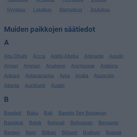
Syyskuu
Lokakuu
Marraskuu
Joulukuu
Muiden paikkojen säätiedot
A
Abu Dhabi
Accra
Addis Abeba
Adelaide
Agadir
Ajman
Amman
Anaheim
Anchorage
Andorra
Ankara
Antananarivo
Apia
Aruba
Asunción
Atlanta
Auckland
Austin
B
Bagdad
Baku
Bali
Bandar Seri Begawan
Bangkok
Belek
Belgrad
Belmopan
Bergamo
Bergen
Bern
Bilbao
Billund
Bodrum
Bogotá