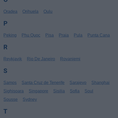
Oradea
Orihuela
Oulu
P
Peking
Phu Quoc
Pisa
Praia
Pula
Punta Cana
R
Reykjavik
Rio De Janeiro
Rovaniemi
S
Samos
Santa Cruz de Tenerife
Sarajevo
Shanghai
Sighisoara
Singapore
Sisilia
Sofia
Soul
Sousse
Sydney
T