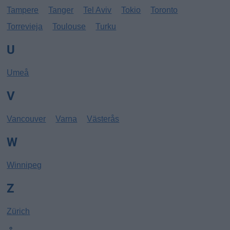
Tampere
Tanger
Tel Aviv
Tokio
Toronto
Torrevieja
Toulouse
Turku
U
Umeå
V
Vancouver
Varna
Västerås
W
Winnipeg
Z
Zürich