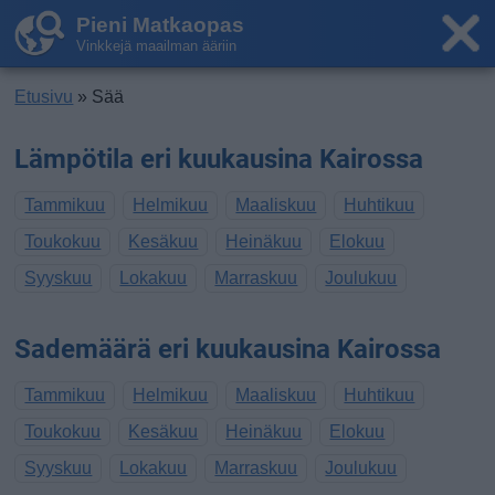
Pieni Matkaopas
Vinkkejä maailman ääriin
Etusivu
» Sää
Lämpötila eri kuukausina Kairossa
Tammikuu
Helmikuu
Maaliskuu
Huhtikuu
Toukokuu
Kesäkuu
Heinäkuu
Elokuu
Syyskuu
Lokakuu
Marraskuu
Joulukuu
Sademäärä eri kuukausina Kairossa
Tammikuu
Helmikuu
Maaliskuu
Huhtikuu
Toukokuu
Kesäkuu
Heinäkuu
Elokuu
Syyskuu
Lokakuu
Marraskuu
Joulukuu