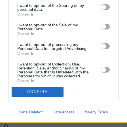
K
I want to opt-out of the Sharing of my
personal data.
Opted In
Kairo
Koh Samui
I want to opt-out of the Sale of my
Personal Data.
L
Opted In
I want to opt-out of processing my
Lanzarote
Larnaka
Lefkas
Linköping
Personal Data for Targeted Advertising.
Opted In
Los Angeles
Lund
I want to opt-out of Collection, Use,
M
Retention, Sale, and/or Sharing of my
Personal Data that Is Unrelated with the
Purposes for which it was collected.
Mangalia
Marseille
Melbourne
Menorca
Opted In
Mexico City
Miami
CONFIRM
N
Data Deletion
Data Access
Privacy Policy
New York
Norrköping
O