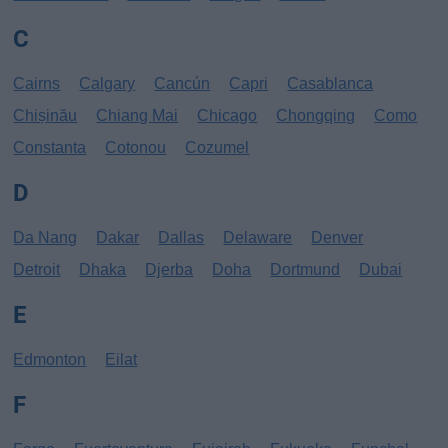
C
Cairns
Calgary
Cancún
Capri
Casablanca
Chișinău
Chiang Mai
Chicago
Chongqing
Como
Constanta
Cotonou
Cozumel
D
Da Nang
Dakar
Dallas
Delaware
Denver
Detroit
Dhaka
Djerba
Doha
Dortmund
Dubai
E
Edmonton
Eilat
F