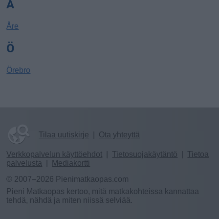
Å
Åre
Ö
Örebro
Tilaa uutiskirje
|
Ota yhteyttä
Verkkopalvelun käyttöehdot
|
Tietosuojakäytäntö
|
Tietoa
palvelusta
|
Mediakortti
© 2007–2026 Pienimatkaopas.com
Pieni Matkaopas kertoo, mitä matkakohteissa kannattaa
tehdä, nähdä ja miten niissä selviää.