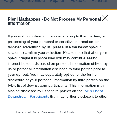
Fargo
Fuerteventura
Fujairah
Fukuoka
Funchal
G
Pieni Matkaopas -
Do Not Process My Personal
Information
Gibraltar
Gran Canaria
Guatemala
H
If you wish to opt-out of the sale, sharing to third parties, or
processing of your personal or sensitive information for
targeted advertising by us, please use the below opt-out
Haag
Hammamet
Hania
Hannover
Hanoi
section to confirm your selection. Please note that after your
Havanna
Helsingborg
Helsinki
Ho Chi Minh City
opt-out request is processed you may continue seeing
interest-based ads based on personal information utilized by
Hong Kong
Honolulu
Houston
Hua Hin
us or personal information disclosed to third parties prior to
your opt-out. You may separately opt-out of the further
I
disclosure of your personal information by third parties on the
IAB’s list of downstream participants. This information may
Innsbruck
Izmir
also be disclosed by us to third parties on the
IAB’s List of
Downstream Participants
that may further disclose it to other
J
third parties.
Jönköping
Personal Data Processing Opt Outs