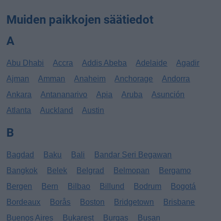
Muiden paikkojen säätiedot
A
Abu Dhabi
Accra
Addis Abeba
Adelaide
Agadir
Ajman
Amman
Anaheim
Anchorage
Andorra
Ankara
Antananarivo
Apia
Aruba
Asunción
Atlanta
Auckland
Austin
B
Bagdad
Baku
Bali
Bandar Seri Begawan
Bangkok
Belek
Belgrad
Belmopan
Bergamo
Bergen
Bern
Bilbao
Billund
Bodrum
Bogotá
Bordeaux
Borås
Boston
Bridgetown
Brisbane
Buenos Aires
Bukarest
Burgas
Busan