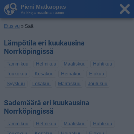
Pieni Matkaopas
Vinkkejä maailman ääriin
Etusivu
» Sää
Lämpötila eri kuukausina
Norrköpingissä
Tammikuu
Helmikuu
Maaliskuu
Huhtikuu
Toukokuu
Kesäkuu
Heinäkuu
Elokuu
Syyskuu
Lokakuu
Marraskuu
Joulukuu
Sademäärä eri kuukausina
Norrköpingissä
Tammikuu
Helmikuu
Maaliskuu
Huhtikuu
Toukokuu
Kesäkuu
Heinäkuu
Elokuu