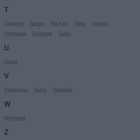
T
Tampere
Tanger
Tel Aviv
Tokio
Toronto
Torrevieja
Toulouse
Turku
U
Umeå
V
Vancouver
Varna
Västerås
W
Winnipeg
Z