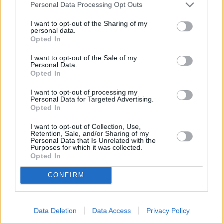
Personal Data Processing Opt Outs
Jönköping
I want to opt-out of the Sharing of my
personal data.
K
Opted In
I want to opt-out of the Sale of my
Kairo
Koh Samui
Personal Data.
Opted In
L
I want to opt-out of processing my
Personal Data for Targeted Advertising.
Lanzarote
Larnaka
Lefkas
Linköping
Opted In
Los Angeles
Lund
I want to opt-out of Collection, Use,
Retention, Sale, and/or Sharing of my
Personal Data that Is Unrelated with the
M
Purposes for which it was collected.
Opted In
Mangalia
Marseille
Melbourne
Menorca
CONFIRM
Mexico City
Miami
N
Data Deletion
Data Access
Privacy Policy