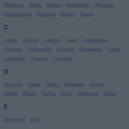
Bordeaux
Borås
Boston
Bridgetown
Brisbane
Buenos Aires
Bukarest
Burgas
Busan
C
Cairns
Calgary
Cancún
Capri
Casablanca
Chișinău
Chiang Mai
Chicago
Chongqing
Como
Constanta
Cotonou
Cozumel
D
Da Nang
Dakar
Dallas
Delaware
Denver
Detroit
Dhaka
Djerba
Doha
Dortmund
Dubai
E
Edmonton
Eilat