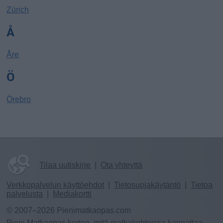
Zürich
Å
Åre
Ö
Örebro
Tilaa uutiskirje
|
Ota yhteyttä
Verkkopalvelun käyttöehdot
|
Tietosuojakäytäntö
|
Tietoa
palvelusta
|
Mediakortti
© 2007–2026 Pienimatkaopas.com
Pieni Matkaopas kertoo, mitä matkakohteissa kannattaa