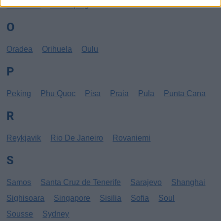
New York
Norrköping
O
Oradea
Orihuela
Oulu
P
Peking
Phu Quoc
Pisa
Praia
Pula
Punta Cana
R
Reykjavik
Rio De Janeiro
Rovaniemi
S
Samos
Santa Cruz de Tenerife
Sarajevo
Shanghai
Sighisoara
Singapore
Sisilia
Sofia
Soul
Sousse
Sydney