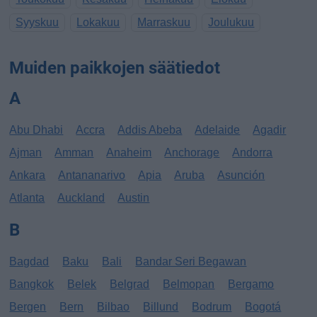
Syyskuu
Lokakuu
Marraskuu
Joulukuu
Muiden paikkojen säätiedot
A
Abu Dhabi
Accra
Addis Abeba
Adelaide
Agadir
Ajman
Amman
Anaheim
Anchorage
Andorra
Ankara
Antananarivo
Apia
Aruba
Asunción
Atlanta
Auckland
Austin
B
Bagdad
Baku
Bali
Bandar Seri Begawan
Bangkok
Belek
Belgrad
Belmopan
Bergamo
Bergen
Bern
Bilbao
Billund
Bodrum
Bogotá