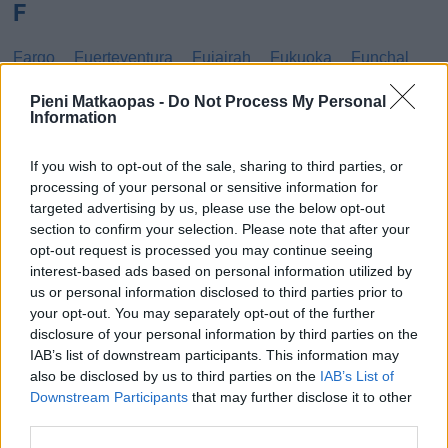
F
Fargo
Fuerteventura
Fujairah
Fukuoka
Funchal
G
Pieni Matkaopas -
Do Not Process My Personal
Information
Gibraltar
Gran Canaria
Guatemala
If you wish to opt-out of the sale, sharing to third parties, or
processing of your personal or sensitive information for
H
targeted advertising by us, please use the below opt-out
section to confirm your selection. Please note that after your
Haag
Hammamet
Hania
Hannover
Hanoi
opt-out request is processed you may continue seeing
Havanna
Helsingborg
Helsinki
Ho Chi Minh City
interest-based ads based on personal information utilized by
us or personal information disclosed to third parties prior to
Hong Kong
Honolulu
Houston
Hua Hin
your opt-out. You may separately opt-out of the further
disclosure of your personal information by third parties on the
I
IAB’s list of downstream participants. This information may
also be disclosed by us to third parties on the
IAB’s List of
Innsbruck
Izmir
Downstream Participants
that may further disclose it to other
third parties.
J