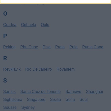
New York
Norrköping
O
Oradea
Orihuela
Oulu
P
Peking
Phu Quoc
Pisa
Praia
Pula
Punta Cana
R
Reykjavik
Rio De Janeiro
Rovaniemi
S
Samos
Santa Cruz de Tenerife
Sarajevo
Shanghai
Sighisoara
Singapore
Sisilia
Sofia
Soul
Sousse
Sydney