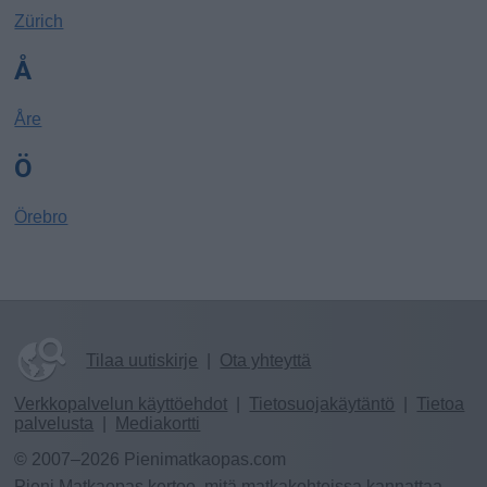
Zürich
Å
Åre
Ö
Örebro
Tilaa uutiskirje
|
Ota yhteyttä
Verkkopalvelun käyttöehdot
|
Tietosuojakäytäntö
|
Tietoa
palvelusta
|
Mediakortti
© 2007–2026 Pienimatkaopas.com
Pieni Matkaopas kertoo, mitä matkakohteissa kannattaa