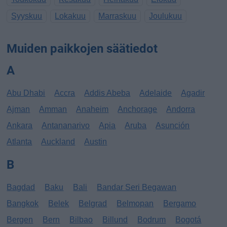
Syyskuu
Lokakuu
Marraskuu
Joulukuu
Muiden paikkojen säätiedot
A
Abu Dhabi
Accra
Addis Abeba
Adelaide
Agadir
Ajman
Amman
Anaheim
Anchorage
Andorra
Ankara
Antananarivo
Apia
Aruba
Asunción
Atlanta
Auckland
Austin
B
Bagdad
Baku
Bali
Bandar Seri Begawan
Bangkok
Belek
Belgrad
Belmopan
Bergamo
Bergen
Bern
Bilbao
Billund
Bodrum
Bogotá