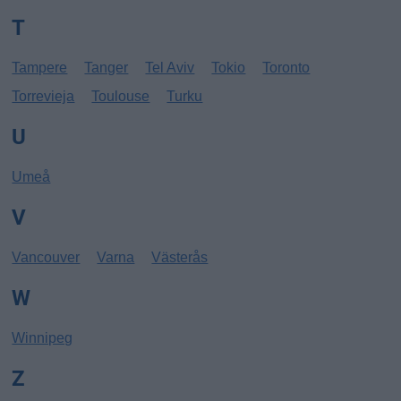
T
Tampere
Tanger
Tel Aviv
Tokio
Toronto
Torrevieja
Toulouse
Turku
U
Umeå
V
Vancouver
Varna
Västerås
W
Winnipeg
Z