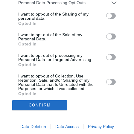
Personal Data Processing Opt Outs
Jönköping
I want to opt-out of the Sharing of my
personal data.
K
Opted In
I want to opt-out of the Sale of my
Kairo
Koh Samui
Personal Data.
Opted In
L
I want to opt-out of processing my
Personal Data for Targeted Advertising.
Lanzarote
Larnaka
Lefkas
Linköping
Opted In
Los Angeles
Lund
I want to opt-out of Collection, Use,
Retention, Sale, and/or Sharing of my
Personal Data that Is Unrelated with the
M
Purposes for which it was collected.
Opted In
Mangalia
Marseille
Melbourne
Menorca
CONFIRM
Mexico City
Miami
N
Data Deletion
Data Access
Privacy Policy