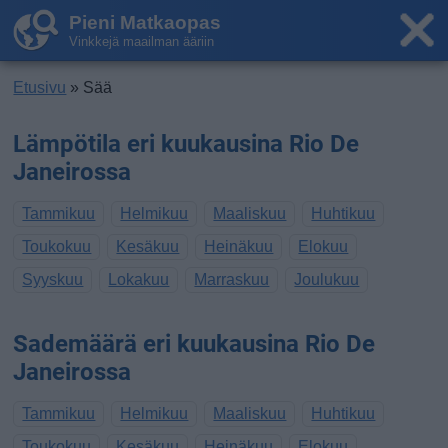
Pieni Matkaopas
Vinkkejä maailman ääriin
Etusivu
» Sää
Lämpötila eri kuukausina Rio De
Janeirossa
Tammikuu
Helmikuu
Maaliskuu
Huhtikuu
Toukokuu
Kesäkuu
Heinäkuu
Elokuu
Syyskuu
Lokakuu
Marraskuu
Joulukuu
Sademäärä eri kuukausina Rio De
Janeirossa
Tammikuu
Helmikuu
Maaliskuu
Huhtikuu
Toukokuu
Kesäkuu
Heinäkuu
Elokuu