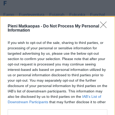
F
Fargo
Fuerteventura
Fujairah
Fukuoka
Funchal
G
Pieni Matkaopas -
Do Not Process My Personal
Information
Gibraltar
Gran Canaria
Guatemala
If you wish to opt-out of the sale, sharing to third parties, or
processing of your personal or sensitive information for
H
targeted advertising by us, please use the below opt-out
section to confirm your selection. Please note that after your
Haag
Hammamet
Hania
Hannover
Hanoi
opt-out request is processed you may continue seeing
Havanna
Helsingborg
Helsinki
Ho Chi Minh City
interest-based ads based on personal information utilized by
us or personal information disclosed to third parties prior to
Hong Kong
Honolulu
Houston
Hua Hin
your opt-out. You may separately opt-out of the further
disclosure of your personal information by third parties on the
I
IAB’s list of downstream participants. This information may
also be disclosed by us to third parties on the
IAB’s List of
Innsbruck
Izmir
Downstream Participants
that may further disclose it to other
third parties.
J