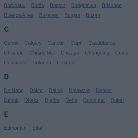
Bordeaux
Borås
Boston
Bridgetown
Brisbane
Buenos Aires
Bukarest
Burgas
Busan
C
Cairns
Calgary
Cancún
Capri
Casablanca
Chișinău
Chiang Mai
Chicago
Chongqing
Como
Constanta
Cotonou
Cozumel
D
Da Nang
Dakar
Dallas
Delaware
Denver
Detroit
Dhaka
Djerba
Doha
Dortmund
Dubai
E
Edmonton
Eilat