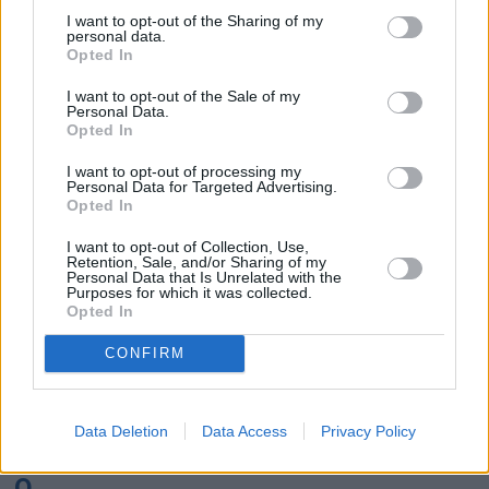
K
I want to opt-out of the Sharing of my
personal data.
Opted In
Kairo
Koh Samui
I want to opt-out of the Sale of my
Personal Data.
L
Opted In
I want to opt-out of processing my
Lanzarote
Larnaka
Lefkas
Linköping
Personal Data for Targeted Advertising.
Opted In
Los Angeles
Lund
I want to opt-out of Collection, Use,
M
Retention, Sale, and/or Sharing of my
Personal Data that Is Unrelated with the
Purposes for which it was collected.
Mangalia
Marseille
Melbourne
Menorca
Opted In
Mexico City
Miami
CONFIRM
N
Data Deletion
Data Access
Privacy Policy
New York
Norrköping
O