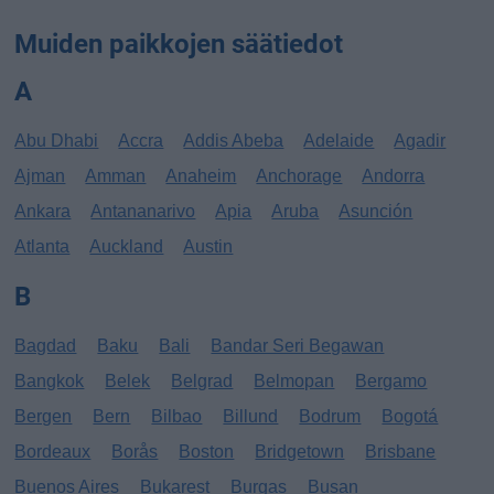
Muiden paikkojen säätiedot
A
Abu Dhabi
Accra
Addis Abeba
Adelaide
Agadir
Ajman
Amman
Anaheim
Anchorage
Andorra
Ankara
Antananarivo
Apia
Aruba
Asunción
Atlanta
Auckland
Austin
B
Bagdad
Baku
Bali
Bandar Seri Begawan
Bangkok
Belek
Belgrad
Belmopan
Bergamo
Bergen
Bern
Bilbao
Billund
Bodrum
Bogotá
Bordeaux
Borås
Boston
Bridgetown
Brisbane
Buenos Aires
Bukarest
Burgas
Busan