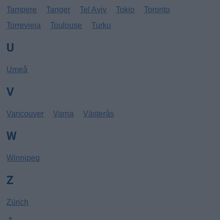
Tampere
Tanger
Tel Aviv
Tokio
Toronto
Torrevieja
Toulouse
Turku
U
Umeå
V
Vancouver
Varna
Västerås
W
Winnipeg
Z
Zürich