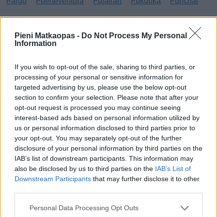
Fargo
Fuerteventura
Fujairah
Fukuoka
Funchal
G
Pieni Matkaopas -
Do Not Process My Personal
Information
Gibraltar
Gran Canaria
Guatemala
H
If you wish to opt-out of the sale, sharing to third parties, or
processing of your personal or sensitive information for
targeted advertising by us, please use the below opt-out
Haag
Hammamet
Hania
Hannover
Hanoi
section to confirm your selection. Please note that after your
Havanna
Helsingborg
Helsinki
Ho Chi Minh City
opt-out request is processed you may continue seeing
interest-based ads based on personal information utilized by
Hong Kong
Honolulu
Houston
Hua Hin
us or personal information disclosed to third parties prior to
your opt-out. You may separately opt-out of the further
I
disclosure of your personal information by third parties on the
IAB’s list of downstream participants. This information may
Innsbruck
Izmir
also be disclosed by us to third parties on the
IAB’s List of
Downstream Participants
that may further disclose it to other
J
third parties.
Jönköping
Personal Data Processing Opt Outs