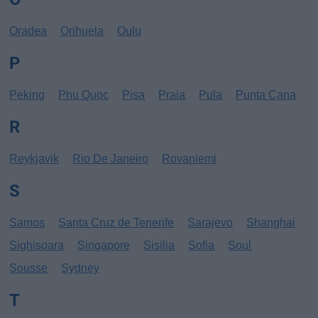
Oradea
Orihuela
Oulu
P
Peking
Phu Quoc
Pisa
Praia
Pula
Punta Cana
R
Reykjavik
Rio De Janeiro
Rovaniemi
S
Samos
Santa Cruz de Tenerife
Sarajevo
Shanghai
Sighisoara
Singapore
Sisilia
Sofia
Soul
Sousse
Sydney
T