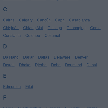
C
Cairns
Calgary
Cancún
Capri
Casablanca
Chișinău
Chiang Mai
Chicago
Chongqing
Como
Constanta
Cotonou
Cozumel
D
Da Nang
Dakar
Dallas
Delaware
Denver
Detroit
Dhaka
Djerba
Doha
Dortmund
Dubai
E
Edmonton
Eilat
F