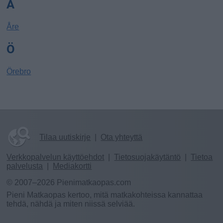
Å
Åre
Ö
Örebro
Tilaa uutiskirje
|
Ota yhteyttä
Verkkopalvelun käyttöehdot
|
Tietosuojakäytäntö
|
Tietoa
palvelusta
|
Mediakortti
© 2007–2026 Pienimatkaopas.com
Pieni Matkaopas kertoo, mitä matkakohteissa kannattaa
tehdä, nähdä ja miten niissä selviää.