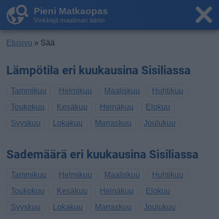
Pieni Matkaopas
Vinkkejä maailman ääriin
Etusivu
» Sää
Lämpötila eri kuukausina Sisiliassa
Tammikuu
Helmikuu
Maaliskuu
Huhtikuu
Toukokuu
Kesäkuu
Heinäkuu
Elokuu
Syyskuu
Lokakuu
Marraskuu
Joulukuu
Sademäärä eri kuukausina Sisiliassa
Tammikuu
Helmikuu
Maaliskuu
Huhtikuu
Toukokuu
Kesäkuu
Heinäkuu
Elokuu
Syyskuu
Lokakuu
Marraskuu
Joulukuu