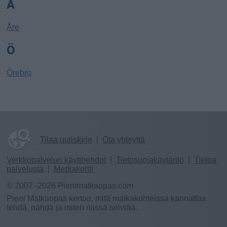
Å
Åre
Ö
Örebro
Tilaa uutiskirje
|
Ota yhteyttä
Verkkopalvelun käyttöehdot
|
Tietosuojakäytäntö
|
Tietoa
palvelusta
|
Mediakortti
© 2007–2026 Pienimatkaopas.com
Pieni Matkaopas kertoo, mitä matkakohteissa kannattaa
tehdä, nähdä ja miten niissä selviää.