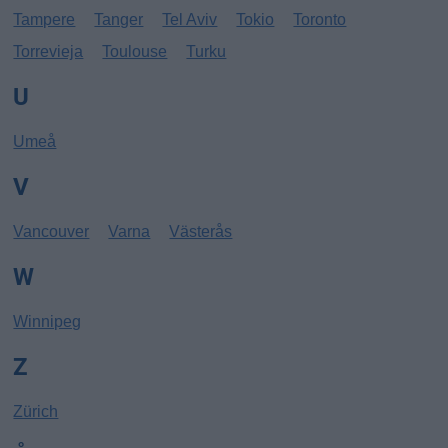
Tampere
Tanger
Tel Aviv
Tokio
Toronto
Torrevieja
Toulouse
Turku
U
Umeå
V
Vancouver
Varna
Västerås
W
Winnipeg
Z
Zürich