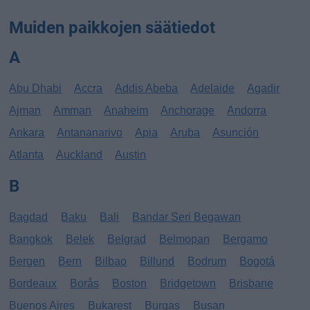
Muiden paikkojen säätiedot
A
Abu Dhabi
Accra
Addis Abeba
Adelaide
Agadir
Ajman
Amman
Anaheim
Anchorage
Andorra
Ankara
Antananarivo
Apia
Aruba
Asunción
Atlanta
Auckland
Austin
B
Bagdad
Baku
Bali
Bandar Seri Begawan
Bangkok
Belek
Belgrad
Belmopan
Bergamo
Bergen
Bern
Bilbao
Billund
Bodrum
Bogotá
Bordeaux
Borås
Boston
Bridgetown
Brisbane
Buenos Aires
Bukarest
Burgas
Busan