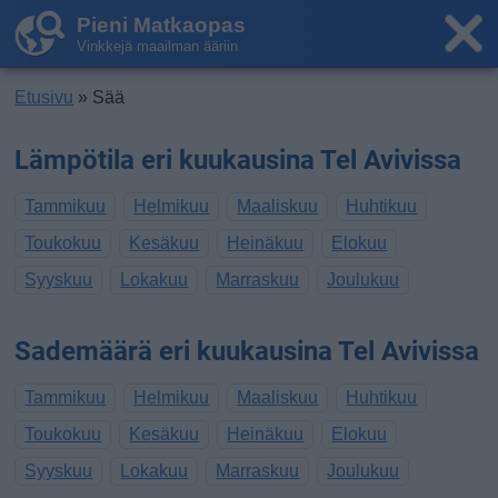
Pieni Matkaopas
Vinkkejä maailman ääriin
Etusivu
» Sää
Lämpötila eri kuukausina Tel Avivissa
Tammikuu
Helmikuu
Maaliskuu
Huhtikuu
Toukokuu
Kesäkuu
Heinäkuu
Elokuu
Syyskuu
Lokakuu
Marraskuu
Joulukuu
Sademäärä eri kuukausina Tel Avivissa
Tammikuu
Helmikuu
Maaliskuu
Huhtikuu
Toukokuu
Kesäkuu
Heinäkuu
Elokuu
Syyskuu
Lokakuu
Marraskuu
Joulukuu