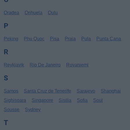
Oradea
Orihuela
Oulu
P
Peking
Phu Quoc
Pisa
Praia
Pula
Punta Cana
R
Reykjavik
Rio De Janeiro
Rovaniemi
S
Samos
Santa Cruz de Tenerife
Sarajevo
Shanghai
Sighisoara
Singapore
Sisilia
Sofia
Soul
Sousse
Sydney
T