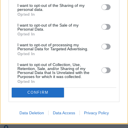
K
I want to opt-out of the Sharing of my
personal data.
Opted In
Kairo
Koh Samui
I want to opt-out of the Sale of my
Personal Data.
L
Opted In
I want to opt-out of processing my
Lanzarote
Larnaka
Lefkas
Linköping
Personal Data for Targeted Advertising.
Opted In
Los Angeles
Lund
I want to opt-out of Collection, Use,
M
Retention, Sale, and/or Sharing of my
Personal Data that Is Unrelated with the
Purposes for which it was collected.
Mangalia
Marseille
Melbourne
Menorca
Opted In
Mexico City
Miami
CONFIRM
N
Data Deletion
Data Access
Privacy Policy
New York
Norrköping
O