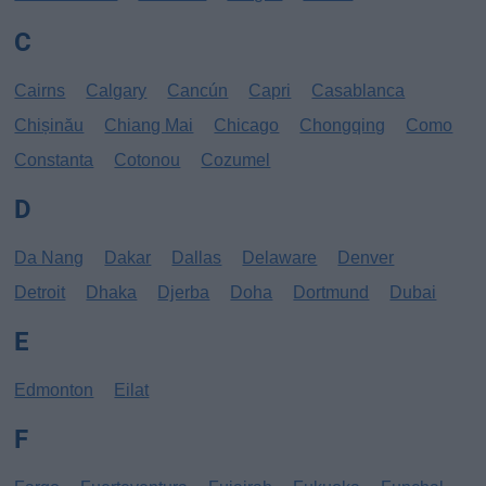
C
Cairns
Calgary
Cancún
Capri
Casablanca
Chișinău
Chiang Mai
Chicago
Chongqing
Como
Constanta
Cotonou
Cozumel
D
Da Nang
Dakar
Dallas
Delaware
Denver
Detroit
Dhaka
Djerba
Doha
Dortmund
Dubai
E
Edmonton
Eilat
F