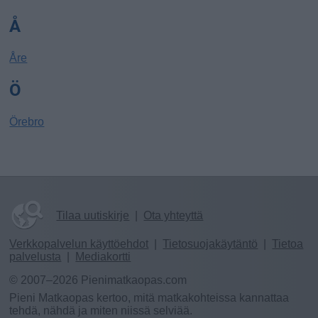
Å
Åre
Ö
Örebro
Tilaa uutiskirje
|
Ota yhteyttä
Verkkopalvelun käyttöehdot
|
Tietosuojakäytäntö
|
Tietoa
palvelusta
|
Mediakortti
© 2007–2026 Pienimatkaopas.com
Pieni Matkaopas kertoo, mitä matkakohteissa kannattaa
tehdä, nähdä ja miten niissä selviää.