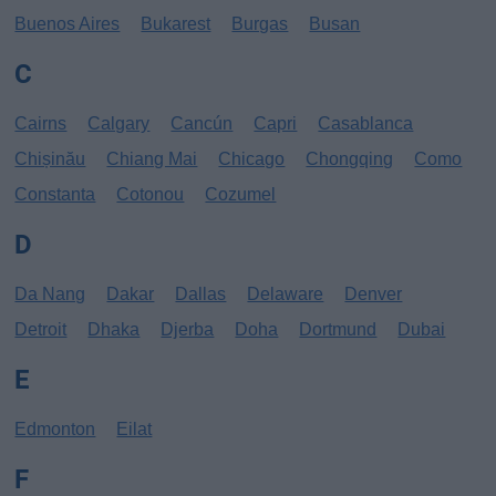
Buenos Aires
Bukarest
Burgas
Busan
C
Cairns
Calgary
Cancún
Capri
Casablanca
Chișinău
Chiang Mai
Chicago
Chongqing
Como
Constanta
Cotonou
Cozumel
D
Da Nang
Dakar
Dallas
Delaware
Denver
Detroit
Dhaka
Djerba
Doha
Dortmund
Dubai
E
Edmonton
Eilat
F