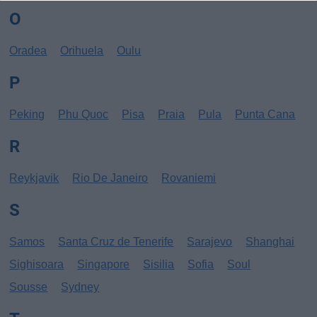
O
Oradea
Orihuela
Oulu
P
Peking
Phu Quoc
Pisa
Praia
Pula
Punta Cana
R
Reykjavik
Rio De Janeiro
Rovaniemi
S
Samos
Santa Cruz de Tenerife
Sarajevo
Shanghai
Sighisoara
Singapore
Sisilia
Sofia
Soul
Sousse
Sydney