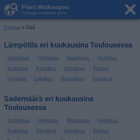
Pieni Matkaopas
Vinkkejä maailman ääriin
Etusivu
» Sää
Lämpötila eri kuukausina Toulousessa
Tammikuu
Helmikuu
Maaliskuu
Huhtikuu
Toukokuu
Kesäkuu
Heinäkuu
Elokuu
Syyskuu
Lokakuu
Marraskuu
Joulukuu
Sademäärä eri kuukausina
Toulousessa
Tammikuu
Helmikuu
Maaliskuu
Huhtikuu
Toukokuu
Kesäkuu
Heinäkuu
Elokuu