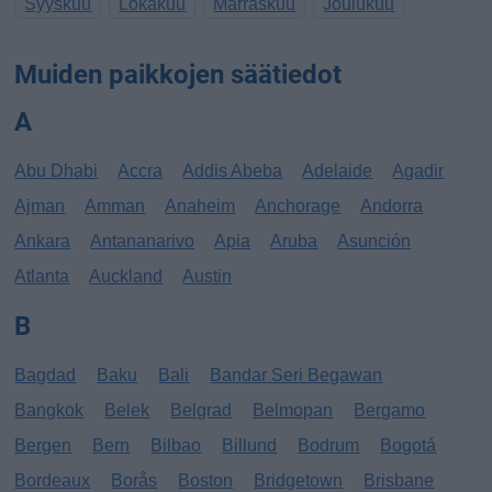
Syyskuu
Lokakuu
Marraskuu
Joulukuu
Muiden paikkojen säätiedot
A
Abu Dhabi
Accra
Addis Abeba
Adelaide
Agadir
Ajman
Amman
Anaheim
Anchorage
Andorra
Ankara
Antananarivo
Apia
Aruba
Asunción
Atlanta
Auckland
Austin
B
Bagdad
Baku
Bali
Bandar Seri Begawan
Bangkok
Belek
Belgrad
Belmopan
Bergamo
Bergen
Bern
Bilbao
Billund
Bodrum
Bogotá
Bordeaux
Borås
Boston
Bridgetown
Brisbane