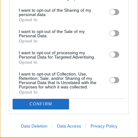
Jönköping
I want to opt-out of the Sharing of my
K
personal data.
Opted In
Kairo
Koh Samui
I want to opt-out of the Sale of my
Personal Data.
Opted In
L
I want to opt-out of processing my
Personal Data for Targeted Advertising.
Lanzarote
Larnaka
Lefkas
Linköping
Opted In
Los Angeles
Lund
I want to opt-out of Collection, Use,
Retention, Sale, and/or Sharing of my
M
Personal Data that Is Unrelated with the
Purposes for which it was collected.
Opted In
Mangalia
Marseille
Melbourne
Menorca
CONFIRM
Mexico City
Miami
N
Data Deletion
Data Access
Privacy Policy
New York
Norrköping