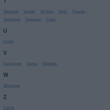
T
Tampere
Tanger
Tel Aviv
Tokio
Toronto
Torrevieja
Toulouse
Turku
U
Umeå
V
Vancouver
Varna
Västerås
W
Winnipeg
Z
Zürich