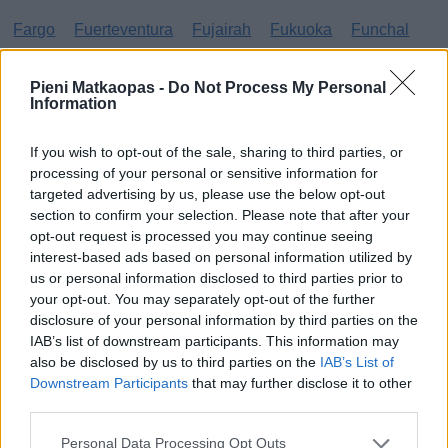
Fargo
Fuerteventura
Fujairah
Fukuoka
Funchal
G
Pieni Matkaopas -
Do Not Process My Personal
Information
Gibraltar
Gran Canaria
Guatemala
If you wish to opt-out of the sale, sharing to third parties, or
H
processing of your personal or sensitive information for
targeted advertising by us, please use the below opt-out
Haag
Hammamet
Hania
Hannover
Hanoi
section to confirm your selection. Please note that after your
opt-out request is processed you may continue seeing
Havanna
Helsingborg
Helsinki
Ho Chi Minh City
interest-based ads based on personal information utilized by
Hong Kong
Honolulu
Houston
Hua Hin
us or personal information disclosed to third parties prior to
your opt-out. You may separately opt-out of the further
I
disclosure of your personal information by third parties on the
IAB’s list of downstream participants. This information may
also be disclosed by us to third parties on the
IAB’s List of
Innsbruck
Izmir
Downstream Participants
that may further disclose it to other
J
third parties.
Personal Data Processing Opt Outs