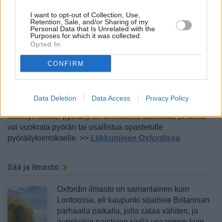
I want to opt-out of Collection, Use,
Oxford on kaunis, turvallinen ja
Retention, Sale, and/or Sharing of my
Personal Data that Is Unrelated with the
mielenkiintoinen kaupunki kävellä paikasta
Purposes for which it was collected.
toiseen ja tutustua siihen hyvän ajan kanssa.
Opted In
Jos tarvitsee liikkua matkalaukkujen kanssa
tai pidempiä matkoja kuin muutaman sata
CONFIRM
metriä, on Oxfordissa ja sen lähialueilla
kaksi bussiyhtiötä, joihin saa edullisen päivälipun
maksukortilla bussista. Taksit liikkuvat nekin kaikkialla
Data Deletion
Data Access
Privacy Policy
Oxfordissa, ja sellaiseen voi vain tarvittaessa nousta.
Kävelyn lisäksi pyöräily on Oxfordissa suosittua, ja siellä
voi vuokrata pyörän tai osallistua opastetulle
pyöräilykierrokselle. >>
Liikkuminen Oxfordissa
Sää ja ilmasto
Oxfordin ilmasto on samanlainen kuin
Lontoossa, eli kaupunki sijaitsee Britannian
parhaalla paikalla, jolla sataa vähiten, ja
aurinkokin paistelee siellä useammin kuin