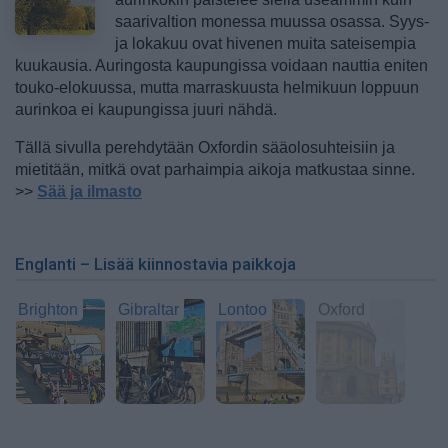
saarivaltion monessa muussa osassa. Syys-
ja lokakuu ovat hivenen muita sateisempia
kuukausia. Auringosta kaupungissa voidaan nauttia eniten
touko-elokuussa, mutta marraskuusta helmikuun loppuun
aurinkoa ei kaupungissa juuri nähdä.
Tällä sivulla perehdytään Oxfordin sääolosuhteisiin ja
mietitään, mitkä ovat parhaimpia aikoja matkustaa sinne.
>>
Sää ja ilmasto
Englanti – Lisää kiinnostavia paikkoja
Brighton
Gibraltar
Lontoo
Oxford