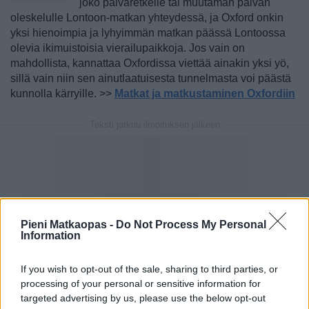
joko päiväretkelle tai muutaman päivän
oleskelulle Lontoon-matkan yhteydessä, ja Oxford onkin
yksi hienoimpia ja lyhyimmän matkan päässä Lontoossa
olevia ikimuistoisia vierailupaikkoja. Jos vain on
mahdollista, kannattaa Oxfordissa viettää ainakin yksi yö,
sillä vain niin sen ainutlaatuisesta tunnelmasta voi päästä
kunnolla kärryille. >>
Matkat ja matkustaminen Oxfordiin
Teksti jatkuu ilmoituksen jälkeen
Pieni Matkaopas -
Do Not Process My Personal
Information
If you wish to opt-out of the sale, sharing to third parties, or
processing of your personal or sensitive information for
targeted advertising by us, please use the below opt-out