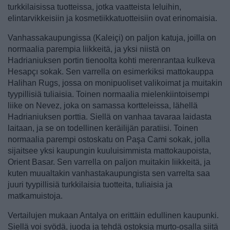
turkkilaisissa tuotteissa, jotka vaatteista leluihin,
elintarvikkeisiin ja kosmetiikkatuotteisiin ovat erinomaisia.
Vanhassakaupungissa (Kaleiçi) on paljon katuja, joilla on
normaalia parempia liikkeitä, ja yksi niistä on
Hadrianiuksen portin tienoolta kohti merenrantaa kulkeva
Hesapçı sokak. Sen varrella on esimerkiksi mattokauppa
Halihan Rugs, jossa on monipuoliset valikoimat ja muitakin
tyypillisiä tuliaisia. Toinen normaalia mielenkiintoisempi
liike on Nevez, joka on samassa kortteleissa, lähellä
Hadrianiuksen porttia. Siellä on vanhaa tavaraa laidasta
laitaan, ja se on todellinen keräilijän paratiisi. Toinen
normaalia parempi ostoskatu on Paşa Cami sokak, jolla
sijaitsee yksi kaupungin kuuluisimmista mattokaupoista,
Orient Basar. Sen varrella on paljon muitakin liikkeitä, ja
kuten muualtakin vanhastakaupungista sen varrelta saa
juuri tyypillisiä turkkilaisia tuotteita, tuliaisia ja
matkamuistoja.
Vertailujen mukaan Antalya on erittäin edullinen kaupunki.
Siellä voi syödä, juoda ja tehdä ostoksia murto-osalla siitä