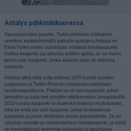
Antalya pähkinänkuoressa
Taurusvuoriston juurella, Turkin eteläisen Välimeren
rannikon keskeisimmällä paikalla sijaitseva Antalya on
Etelä-Turkin eniten suosiotaan nostanut lomakaupunki.
Vaikka kaupunki sai alkunsa antiikin ajoilla, on se monin
tavoin uusi kaupunki, jonka alueella asuu yli miljoona
asukasta.
Antalya alkoi elää uutta elämää 1970-luvulla turistien
saapuessa ja Turkin Rivieran nostaessa suosiotaan
rantalomapaikkana. Pitkään se oli vain kaupunki, johon
lennettiin ja josta heti siirryttiin etelärannikon lomapaikoille.
2010-luvulla kaupunki on kuitenkin kokenut mullistuksen,
eikä se enää ole vain kaupunki, jonka lentoasemaa
käytetään ja jonne lähdetään kerran päiväretkelle. Se on
nykyään suosittu ja varteenotettava lomakaupunki, ja siellä
on huomattavasti enemmän palveluita ja tapahtumia