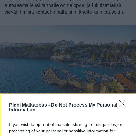
autoasemalle tai rannalle on helppoa, ja lukuisat taksit
vievät ihmisiä kohtuuhinnalla niin lähelle kuin kauaskin.
Pieni Matkaopas -
Do Not Process My Personal
Information
Satama on yksi kaupungin päänähtävyyksiä, jossa käydään laivoja
If you wish to opt-out of the sale, sharing to third parties, or
katselemassa.
processing of your personal or sensitive information for