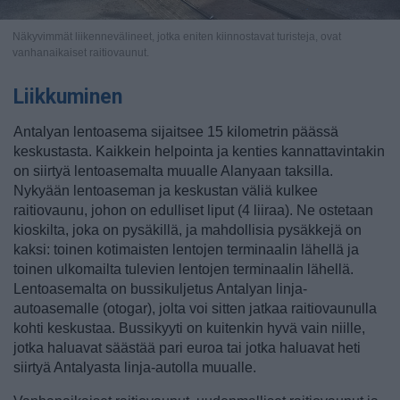
Näkyvimmät liikennevälineet, jotka eniten kiinnostavat turisteja, ovat
vanhanaikaiset raitiovaunut.
Liikkuminen
Antalyan lentoasema sijaitsee 15 kilometrin päässä
keskustasta. Kaikkein helpointa ja kenties kannattavintakin
on siirtyä lentoasemalta muualle Alanyaan taksilla.
Nykyään lentoaseman ja keskustan väliä kulkee
raitiovaunu, johon on edulliset liput (4 liiraa). Ne ostetaan
kioskilta, joka on pysäkillä, ja mahdollisia pysäkkejä on
kaksi: toinen kotimaisten lentojen terminaalin lähellä ja
toinen ulkomailta tulevien lentojen terminaalin lähellä.
Lentoasemalta on bussikuljetus Antalyan linja-
autoasemalle (otogar), jolta voi sitten jatkaa raitiovaunulla
kohti keskustaa. Bussikyyti on kuitenkin hyvä vain niille,
jotka haluavat säästää pari euroa tai jotka haluavat heti
siirtyä Antalyasta linja-autolla muualle.