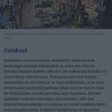
Vanhassakaupungissa sijaitsevassa Nevezissä on vanhaa tavaraa laidasta
laitaan.
Ostokset
Keskustan uusissa osissa, kellotornin vieressä ovat
kaupungin parhaat ostospaikat, ja sekä sen edessä
olevalta basaarialueelta että sen ohi kulkevalta kadulta voi
ostaa lähes mitä tahansa. Basaarialueet ovat laajoja,
basaareilla on eri nimiä ja ne ovat sokkeloisia, ja ne ovat
erinomaisia tutustumispaikkoja silloin kun on huono ilma
tai keskipäivän aurinko porottaa liian kuumana. Monien
tuotteiden kanssa kannattaa olla tarkkana, sillä osa
elektroniikkatuotteista on krääsää ja monet merkkituotteet
ovat piraattituotteita. Kaikkein turvallisinta on pysytellä