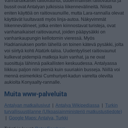
Vanhanaikaiset raitiovaunut, uudenmalliset raitiovaunut ja
bussit ovat Antalyan julkisisia liikennevälineitä. Niistä
eniten käyttöä on raitiovaunuille, mutta Lara-rannalla olevat
käyttävät luultavasti myös linja-autoa. Näkyvimmät
liikennevälineet, jotka eniten kiinnostavat turisteja, ovat
vanhanaikaiset raitiovaunut, joiden pääpysäkki on
vanhankaupungin kellotornin vieressä. Myös
Hadrianiuksen portin lähellä on toinen kätevä pysäkki, jolta
voi siirtyä kohti Atatürk-taloa. Uudentyyliset raitiovaunut
kulkevat pidempiä matkoja kuin vanhat, ja ne ovat
suosittuja lähinnä paikallisten keskuudessa. Antalyassa
liikkuu paljon niin pieniä kuin suuriakin busseja. Niillä voi
mennä esimerkiksi Cumhuriyet-kadun varrelta olevilta
aukiolta Konyaalty-rannalle.
Muita www-palveluita
Antalyan matkailusivut
|
Antalya Wikipediassa
|
Turkin
turvallisuustilanne (Ulkoasiainministeriö matkustustiedote)
|
Google Maps: Antalya, Turkki