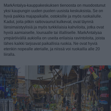
MarkAntalya-kauppakeskuksen tienoosta on muodostunut
yksi kaupungin uuden puolen uusista keskuksista. Se on
hyvä paikka majapaikalle, ostoksille ja myös ruokailulle.
Kadut, joita pitkin raitiovaunut kulkevat, ovat täynnä
länsimaistyylisiä ja myös turkkilaisia kahviloita, jotka ovat
hyviä aamiaiselle, lounaalle tai illalliselle. MarkAntalyaa
ympäröivällä aukiolla on useita erilaisia ravintoloita, joista
lähes kaikki tarjoavat paikallisia ruokia. Ne ovat hyviä
etenkin nopealle aterialle, ja niissä voi ruokailla alle 20
liiralla.