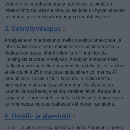
yhden reitin varrella muutama nähtävyys, ja siellä on
mielenkiintoisia rakennuksia, puisto jolta on hyvät näkymät
ja satama, joka on yksi kaupungin päänähtävyyksiä.
3. Selviytymisopas
Antalyasta on muodostunut melko suosittu lomakohde, ja
lähes kaikki suuret matkatoimistot tekevät sinne matkoja.
Matkaan on paras lähteä silloin kun Finnair lentää
Helsingistä suoraan Antalyaan. Antalyan lentoasemalta
matka kaupunkiin taittuu nopeimmillaan taksilla, silloin kun
ei ole ruuhkia 25 minuutissa mutta siihen voi mennä 40
minuuttiakin. Bussilla tai raitiovaunulla matka kestää
pidempään mutta maksaa vähemmän. Antalyassa on
kuumat, kuivat kesät ja leudot, sateiset talvet. Kaupunkia
suojaavat Taurusvuoret, ja siellä on talvisin lämpimämpää
kuin monessa muussa paikassa Välimeren rannikolla.
4. Hotelli- ja aluevinkit
Hotelli- ja aluevinkeissä kerrotaan niistä Antalyan alueista,