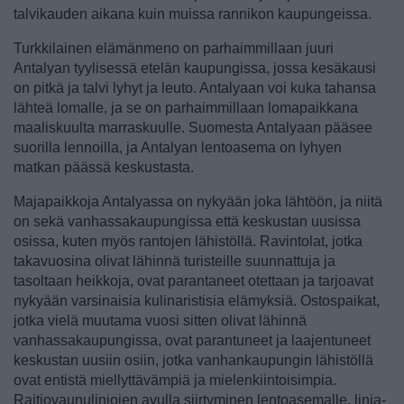
talvikauden aikana kuin muissa rannikon kaupungeissa.
Turkkilainen elämänmeno on parhaimmillaan juuri
Antalyan tyylisessä etelän kaupungissa, jossa kesäkausi
on pitkä ja talvi lyhyt ja leuto. Antalyaan voi kuka tahansa
lähteä lomalle, ja se on parhaimmillaan lomapaikkana
maaliskuulta marraskuulle. Suomesta Antalyaan pääsee
suorilla lennoilla, ja Antalyan lentoasema on lyhyen
matkan päässä keskustasta.
Majapaikkoja Antalyassa on nykyään joka lähtöön, ja niitä
on sekä vanhassakaupungissa että keskustan uusissa
osissa, kuten myös rantojen lähistöllä. Ravintolat, jotka
takavuosina olivat lähinnä turisteille suunnattuja ja
tasoltaan heikkoja, ovat parantaneet otettaan ja tarjoavat
nykyään varsinaisia kulinaristisia elämyksiä. Ostospaikat,
jotka vielä muutama vuosi sitten olivat lähinnä
vanhassakaupungissa, ovat parantuneet ja laajentuneet
keskustan uusiin osiin, jotka vanhankaupungin lähistöllä
ovat entistä miellyttävämpiä ja mielenkiintoisimpia.
Raitiovaunulinjojen avulla siirtyminen lentoasemalle, linja-