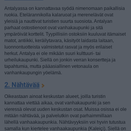
Antalyassa on kannattavaa syödä nimenomaan paikallisia
ruokia. Etelärannikolla kalaruoat ja merenelävät ovat
yleisiä ja nauttivat turistien suurta suosiota. Antalyan
parhaat ostostienoot ovat vanhakaupunki ja sitä
ympäröivät korttelit. Tyypillisiin ostoksiin kuuluvat itämaiset
matot, antiikki, keräilytavara, käsityöt laidasta laitaan,
luonnontuotteista valmistetut rasvat ja myös erilaiset
herkut. Antalya ei ole mikään suuri kulttuuri- tai
urheilukaupunki. Siellä on jonkin verran konsertteja ja
tapahtumia, mutta pääasiallinen vetonaula on
vanhankaupungin yöelämä.
2. Nähtävää
Oikeastaan ainoat keskustan alueet, joilla turistin
kannattaa viettää aikaa, ovat vanhakaupunki ja sen
vieressä olevat uuden keskustan osat. Muissa osissa ei ole
mitään nähtävää, ja palvelutkin ovat parhaimmillaan
lähellä vanhaakaupunkia. Nähtävyyksiin voi hyvin tutustua
samalla kun kiertelee vanhaakaupunkia (Kaleiçi). Siellä on