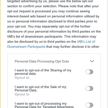
targeted advertising by us, please use the below opt-out
Nähtävyyksiä
section to confirm your selection. Please note that after your
opt-out request is processed you may continue seeing
Nähtävyyksiin voi hyvin tutustua samalla kun kiertelee
interest-based ads based on personal information utilized by
vanhaakaupunkia (Kaleiçi). Siellä on yhden reitin varrella
us or personal information disclosed to third parties prior to
muutama nähtävyys, ja siellä on mielenkiintoisia
your opt-out. You may separately opt-out of the further
rakennuksia, puisto jolta on hyvät näkymät ja satama, joka
disclosure of your personal information by third parties on the
on yksi kaupungin päänähtävyyksiä. Vaikka se onkin
IAB’s list of downstream participants. This information may
käytännöllinen paikka, josta lähdetään risteilylle tai jonne
also be disclosed by us to third parties on the
IAB’s List of
tullaan syömään, käy valtaosa siellä vain laivoja
Downstream Participants
that may further disclose it to other
third parties.
katselemassa, alueen tunnelmaan tutustumassa ja
aallonmurtajalla kääntymässä.
Personal Data Processing Opt Outs
Vanhakaupunki
I want to opt-out of the Sharing of my
personal data.
Vanhaankaupunkiin on kaksi varsinaista sisäänkäyntiä,
Opted In
joista toinen on tunnistettavissa kellotornista ja toinen
Hadrianiuksen portista. Hadrianiuksen portti on Atatürk-
I want to opt-out of the Sale of my
Personal Data.
bulevardin ratikkapysäkin vieressä, ja se on hyvin säilynyt
Opted In
antiikin aikainen portti, jota käydään bussilasteittain
ihmettelemässä. Hadrian Kale Kapisi rakennettiin silloin
I want to opt-out of processing my
Personal Data for Targeted Advertising.
kun Keisari Hadrian vieraili Rooman valtakuntaan