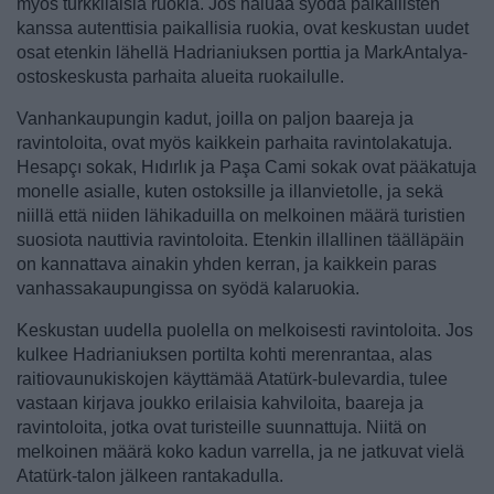
myös turkkilaisia ruokia. Jos haluaa syödä paikallisten
kanssa autenttisia paikallisia ruokia, ovat keskustan uudet
osat etenkin lähellä Hadrianiuksen porttia ja MarkAntalya-
ostoskeskusta parhaita alueita ruokailulle.
Vanhankaupungin kadut, joilla on paljon baareja ja
ravintoloita, ovat myös kaikkein parhaita ravintolakatuja.
Hesapçı sokak, Hıdırlık ja Paşa Cami sokak ovat pääkatuja
monelle asialle, kuten ostoksille ja illanvietolle, ja sekä
niillä että niiden lähikaduilla on melkoinen määrä turistien
suosiota nauttivia ravintoloita. Etenkin illallinen täälläpäin
on kannattava ainakin yhden kerran, ja kaikkein paras
vanhassakaupungissa on syödä kalaruokia.
Keskustan uudella puolella on melkoisesti ravintoloita. Jos
kulkee Hadrianiuksen portilta kohti merenrantaa, alas
raitiovaunukiskojen käyttämää Atatürk-bulevardia, tulee
vastaan kirjava joukko erilaisia kahviloita, baareja ja
ravintoloita, jotka ovat turisteille suunnattuja. Niitä on
melkoinen määrä koko kadun varrella, ja ne jatkuvat vielä
Atatürk-talon jälkeen rantakadulla.