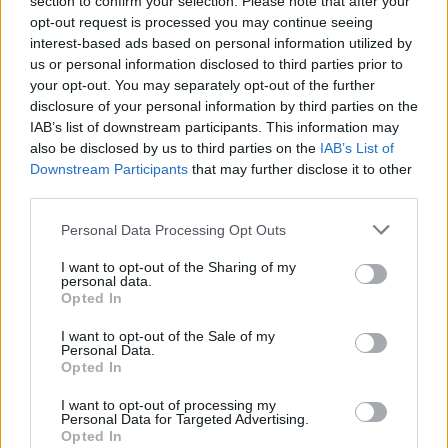
section to confirm your selection. Please note that after your
opt-out request is processed you may continue seeing
Mitä asiasi koskee:
interest-based ads based on personal information utilized by
us or personal information disclosed to third parties prior to
Haluan kirjoittaa Pieneen matkaoppaaseen
your opt-out. You may separately opt-out of the further
Ehdotan kaupallista yhteistyötä tai haluan mainostaa
disclosure of your personal information by third parties on the
sivustolla
IAB’s list of downstream participants. This information may
Minulla on muu yhteistyöehdotus
also be disclosed by us to third parties on the
IAB’s List of
Minulla on matkailualaa koskeva juttuvinkki
Downstream Participants
that may further disclose it to other
Löysin virheen tai puutteen oppaasta
third parties.
Muu asia
Personal Data Processing Opt Outs
Sähköpostiosoitteesi (jos haluat että vastaamme):
I want to opt-out of the Sharing of my
personal data.
Viestisi:
Opted In
I want to opt-out of the Sale of my
Personal Data.
Opted In
I want to opt-out of processing my
Personal Data for Targeted Advertising.
Opted In