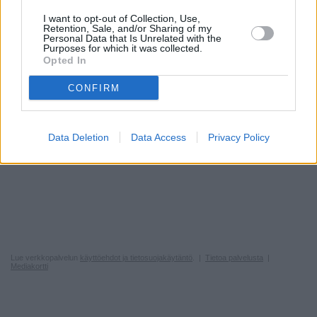
I want to opt-out of Collection, Use,
Retention, Sale, and/or Sharing of my
Personal Data that Is Unrelated with the
Purposes for which it was collected.
Opted In
CONFIRM
Data Deletion
Data Access
Privacy Policy
Lue verkkopalvelun
käyttöehdot ja tietosuojakäytäntö
. |
Tietoa palvelusta
|
Mediakortti