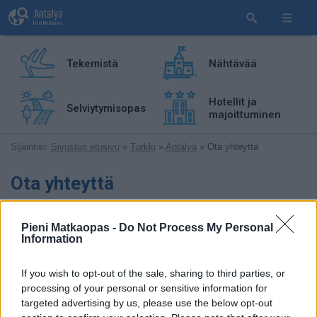
Tekemistä
Nähtävää
Hotellit ja
Selviytymisopas
majoittuminen
Sijaintisi:
Sivuston etusivu
»
Turkki
»
Antalya
» Ota yhteyttä
Ota yhteyttä
Otamme mielellämme vastaan palautetta: Risuja, ruusuja,
Pieni Matkaopas -
Do Not Process My Personal
vinkkejä, omia matkakokemuksiasi, ehdotuksia, jne.
Information
Tavoitat Pienen matkaoppaan tekijät lähettämällä
sähköpostia osoitteeseen:
If you wish to opt-out of the sale, sharing to third parties, or
processing of your personal or sensitive information for
targeted advertising by us, please use the below opt-out
Voit myös käyttää alla olevaa
yhteydenottolomaketta
: