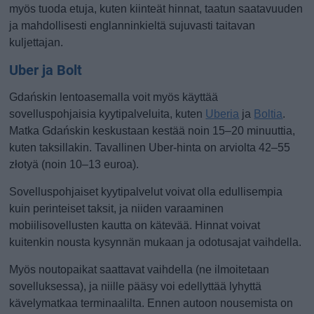
myös tuoda etuja, kuten kiinteät hinnat, taatun saatavuuden
ja mahdollisesti englanninkieltä sujuvasti taitavan
kuljettajan.
Uber ja Bolt
Gdańskin lentoasemalla voit myös käyttää
sovelluspohjaisia kyytipalveluita, kuten
Uberia
ja
Boltia
.
Matka Gdańskin keskustaan kestää noin 15–20 minuuttia,
kuten taksillakin. Tavallinen Uber-hinta on arviolta 42–55
złotyä (noin 10–13 euroa).
Sovelluspohjaiset kyytipalvelut voivat olla edullisempia
kuin perinteiset taksit, ja niiden varaaminen
mobiilisovellusten kautta on kätevää. Hinnat voivat
kuitenkin nousta kysynnän mukaan ja odotusajat vaihdella.
Myös noutopaikat saattavat vaihdella (ne ilmoitetaan
sovelluksessa), ja niille pääsy voi edellyttää lyhyttä
kävelymatkaa terminaalilta. Ennen autoon nousemista on