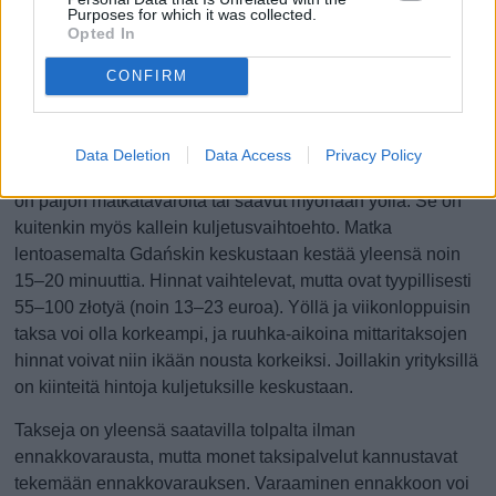
Purposes for which it was collected.
Neptun Taxi, mutta voit valita myös jonkun toisen yrityksen,
Opted In
kuten Taxi Gdańsk Lotniskon ja Elite Airport Taxin.
CONFIRM
Huijausten tai ylilaskutuksen välttämiseksi on suositeltavaa
valita virallinen Gdańskin lentoaseman taksi. Tarkista
virallinen taksiyhtiö lentoaseman verkkosivuilta.
Data Deletion
Data Access
Privacy Policy
Taksi on nopein ja kätevin vaihtoehto, erityisesti jos sinulla
on paljon matkatavaroita tai saavut myöhään yöllä. Se on
kuitenkin myös kallein kuljetusvaihtoehto. Matka
lentoasemalta Gdańskin keskustaan kestää yleensä noin
15–20 minuuttia. Hinnat vaihtelevat, mutta ovat tyypillisesti
55–100 złotyä (noin 13–23 euroa). Yöllä ja viikonloppuisin
taksa voi olla korkeampi, ja ruuhka-aikoina mittaritaksojen
hinnat voivat niin ikään nousta korkeiksi. Joillakin yrityksillä
on kiinteitä hintoja kuljetuksille keskustaan.
Takseja on yleensä saatavilla tolpalta ilman
ennakkovarausta, mutta monet taksipalvelut kannustavat
tekemään ennakkovarauksen. Varaaminen ennakkoon voi