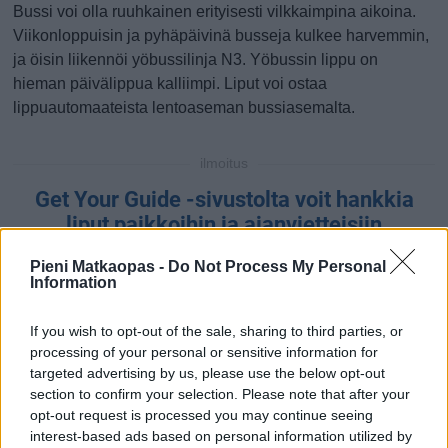
Bussi voi olla ruuhkainen erityisesti vilkkaimpina aikoina.
Viikonloppuisin ja pyhäpäivinä busseja kulkee harvemmin,
ja öisin liikennöi yöbussilinja N3. Yöbussin lippu on
hieman päivälippua kalliimpi. Liput voi ostaa
lippuautomaateista lentoaseman bussiasemalta.
ilmoitus
Get Your Guide -sivustolta voit hankkia
liput paikkoihin ja ajanvietteisiin
Pieni Matkaopas -
Do Not Process My Personal
Information
If you wish to opt-out of the sale, sharing to third parties, or
processing of your personal or sensitive information for
targeted advertising by us, please use the below opt-out
section to confirm your selection. Please note that after your
opt-out request is processed you may continue seeing
interest-based ads based on personal information utilized by