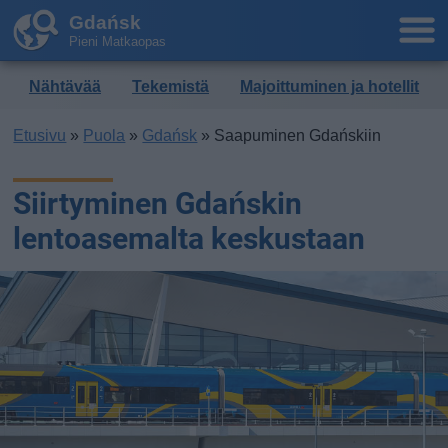
Gdańsk
Pieni Matkaopas
Nähtävää
Tekemistä
Majoittuminen ja hotellit
Etusivu
»
Puola
»
Gdańsk
» Saapuminen Gdańskiin
Siirtyminen Gdańskin
lentoasemalta keskustaan