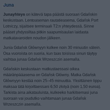
Juna
Junayhteys
on kätevä tapa päästä suoraan Gdańskin
keskustaan. Lentoaseman rautatieasema, Gdańsk Port
Lotniczy, sijaitsee terminaali T2:n yhteydessä. Sinne
pääset yhdyssiltaa pitkin saapumisaulan laidasta
matkatavaroiden noudon jälkeen.
Junia Gdańsk Głównyyn kulkee noin 30 minuutin välein.
Osa vuoroista on suoria, kun taas toisissa sinun täytyy
vaihtaa junaa Gdańsk Wrzeszczin asemalla.
Gdańskin keskustaan matkustaessasi oikea
määränpääasema on Gdańsk Główny. Matka Gdańsk
Głównyyn kestää noin 25–45 minuuttia. Yksittäinen lippu
maksaa tätä kirjoittaessani 6,50 złotyä (noin 1,50 euroa).
Tarkista aina aikatauluista, kulkeeko harkitsemasi juna
suoraan vai joudutko vaihtamaan junaa Gdańsk
Wrzeszczin asemalla.