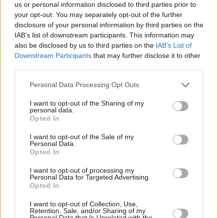
us or personal information disclosed to third parties prior to
your opt-out. You may separately opt-out of the further
disclosure of your personal information by third parties on the
IAB’s list of downstream participants. This information may
also be disclosed by us to third parties on the
IAB’s List of
Downstream Participants
that may further disclose it to other
third parties.
Personal Data Processing Opt Outs
I want to opt-out of the Sharing of my
personal data.
Opted In
I want to opt-out of the Sale of my
Personal Data.
Opted In
Taksi
I want to opt-out of processing my
Gdańskin lentoasemalta saat helposti
taksin
, sillä
Personal Data for Targeted Advertising.
Opted In
taksitolppa on aivan saapumisaulan ulkopuolella
autovuokraamojen vieressä.
I want to opt-out of Collection, Use,
Retention, Sale, and/or Sharing of my
Lentoaseman virallinen taksiyhtiö kirjoittaessani tätä on
Personal Data that Is Unrelated with the