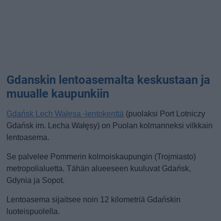
Gdanskin lentoasemalta keskustaan ja
muualle kaupunkiin
Gdańsk Lech Wałęsa -lentokenttä
(puolaksi Port Lotniczy
Gdańsk im. Lecha Wałęsy) on Puolan kolmanneksi vilkkain
lentoasema.
Se palvelee Pommerin kolmoiskaupungin (Trojmiasto)
metropolialuetta. Tähän alueeseen kuuluvat Gdańsk,
Gdynia ja Sopot.
Lentoasema sijaitsee noin 12 kilometriä Gdańskin
luoteispuolella.