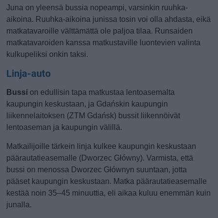
Juna on yleensä bussia nopeampi, varsinkin ruuhka-
aikoina. Ruuhka-aikoina junissa tosin voi olla ahdasta, eikä
matkatavaroille välttämättä ole paljoa tilaa. Runsaiden
matkatavaroiden kanssa matkustaville luontevien valinta
kulkupeliksi onkin taksi.
Linja-auto
Bussi
on edullisin tapa matkustaa lentoasemalta
kaupungin keskustaan, ja Gdańskin kaupungin
liikennelaitoksen (ZTM Gdańsk) bussit liikennöivät
lentoaseman ja kaupungin välillä.
Matkailijoille tärkein linja kulkee kaupungin keskustaan
päärautatieasemalle (Dworzec Główny). Varmista, että
bussi on menossa Dworzec Głównyn suuntaan, jotta
pääset kaupungin keskustaan. Matka päärautatieasemalle
kestää noin 35–45 minuuttia, eli aikaa kuluu enemmän kuin
junalla.