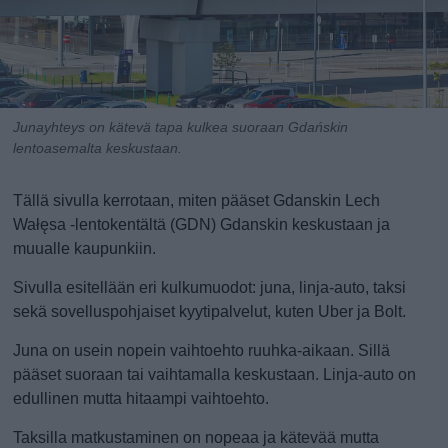
Junayhteys on kätevä tapa kulkea suoraan Gdańskin
lentoasemalta keskustaan.
Tällä sivulla kerrotaan, miten pääset Gdanskin Lech
Wałęsa -lentokentältä (GDN) Gdanskin keskustaan ja
muualle kaupunkiin.
Sivulla esitellään eri kulkumuodot: juna, linja-auto, taksi
sekä sovelluspohjaiset kyytipalvelut, kuten Uber ja Bolt.
Juna on usein nopein vaihtoehto ruuhka-aikaan. Sillä
pääset suoraan tai vaihtamalla keskustaan. Linja-auto on
edullinen mutta hitaampi vaihtoehto.
Taksilla matkustaminen on nopeaa ja kätevää mutta