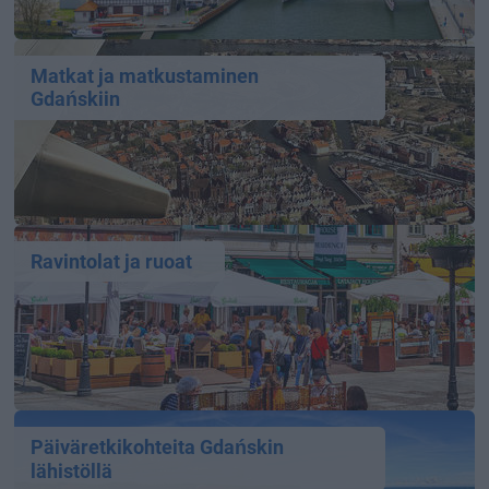
Matkat ja matkustaminen
Gdańskiin
Ravintolat ja ruoat
Päiväretkikohteita Gdańskin
lähistöllä