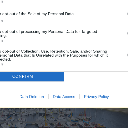
In
alue, jossa on
Maarjamäen palatsi
ja aivan uusia vierailupaikkoja.
aksu, aivan kuten ruosteenvärisissä rakennuksissa olevaan
o opt-out of the Sale of my Personal Data.
ue, jolla on leikkipuisto ja kaikenlaista epätavallista, ja elokuvamuseo
In
htajien monumentteja patsaita aina virolaisesta kommunistista eli
tilaisuuden nähdä näitä ennen kovin tavallisia veistoksia, sillä valtaos
to opt-out of processing my Personal Data for Targeted
ä tuhottiin.
ing.
In
vä vierailupaikka niille, jotka haluavat yhteen sen museoista, ja niill
o opt-out of Collection, Use, Retention, Sale, and/or Sharing
 bussilinjoilla, ja siltä on myös helppo jatkaa sekä kohti keskustaa et
ersonal Data that Is Unrelated with the Purposes for which it
lected.
In
CONFIRM
Data Deletion
Data Access
Privacy Policy