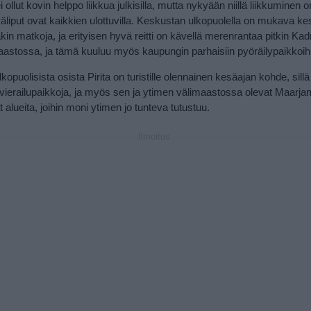
i ollut kovin helppo liikkua julkisilla, mutta nykyään niillä liikkuminen 
iväliput ovat kaikkien ulottuvilla. Keskustan ulkopuolella on mukava k
äkin matkoja, ja erityisen hyvä reitti on kävellä merenrantaa pitkin Kadr
maastossa, ja tämä kuuluu myös kaupungin parhaisiin pyöräilypaikkoih
opuolisista osista Pirita on turistille olennainen kesäajan kohde, sillä 
 vierailupaikkoja, ja myös sen ja ytimen välimaastossa olevat Maarja
 alueita, joihin moni ytimen jo tunteva tutustuu.
Ilmoitus