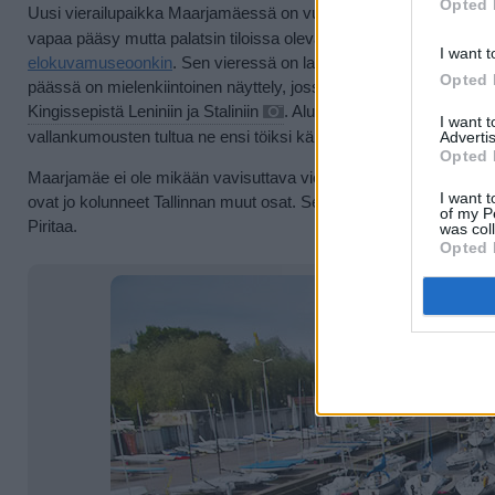
Opted 
Uusi vierailupaikka Maarjamäessä on vuonna 2018 avattu puisto
vapaa pääsy mutta palatsin tiloissa olevaan museoon on pääsym
I want t
elokuvamuseoonkin
. Sen vieressä on lapsiperheille rakennettu al
Opted 
päässä on mielenkiintoinen näyttely, jossa on sosialistiaikojen jo
Kingissepistä Leniniin ja Staliniin
. Alue tarjoaa ainutlaatuisen 
I want 
vallankumousten tultua ne ensi töiksi kärrättiin piiloon ja moni niist
Advertis
Opted 
Maarjamäe ei ole mikään vavisuttava vierailupaikka, mutta se on hy
I want t
ovat jo kolunneet Tallinnan muut osat. Sen eteen pääsee useilla eri
of my P
Piritaa.
was col
Opted 