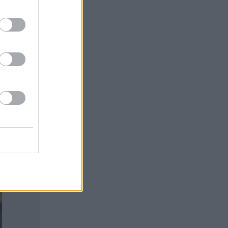
 Alueelle on
n toisessa
assa maita
e, jotka
tä kohti