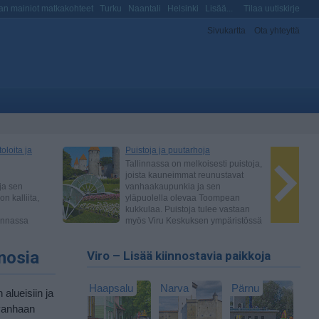
n mainiot matkakohteet
Turku
Naantali
Helsinki
Lisää...
Tilaa uutiskirje
Sivukartta
Ota yhteyttä
nosia
Viro – Lisää kiinnostavia paikkoja
Haapsalu
Narva
Pärnu
alueisiin ja
 vanhaan