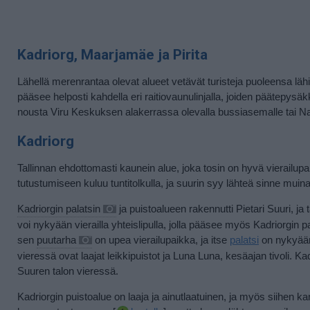
Kadriorg, Maarjamäe ja Pirita
Lähellä merenrantaa olevat alueet vetävät turisteja puoleensa lähi
pääsee helposti kahdella eri raitiovaunulinjalla, joiden päätepysäk
nousta Viru Keskuksen alakerrassa olevalla bussiasemalle tai Nar
Kadriorg
Tallinnan ehdottomasti kaunein alue, joka tosin on hyvä vierailupa
tutustumiseen kuluu tuntitolkulla, ja suurin syy lähteä sinne muina
Kadriorgin palatsin
ja puistoalueen rakennutti Pietari Suuri, ja
voi nykyään vierailla yhteislipulla, jolla pääsee myös Kadriorgin pa
sen
puutarha
on upea vierailupaikka, ja itse
palatsi
on nykyään 
vieressä ovat laajat leikkipuistot ja Luna Luna, kesäajan tivoli.
Suuren talon vieressä.
Kadriorgin puistoalue on laaja ja ainutlaatuinen, ja myös siihen ka