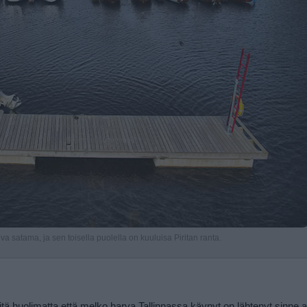
va satama, ja sen toisella puolella on kuuluisa Piritan ranta.
 siitä huolimatta että melko harva Tallinnassa käynyt on lähtenyt sinne a