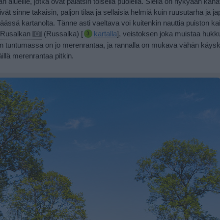
alueille, jotka ovat palatsin toisella puolella. Siellä on nykyään kana
ivät sinne takaisin, paljon tilaa ja sellaisia helmiä kuin ruusutarha ja
ja
äässä kartanolta.
Tänne asti vaeltava voi kuitenkin nauttia puiston ka
Rusalkan
(Russalka) [
kartalla
], veistoksen joka muistaa hukk
an tuntumassa on jo merenrantaa, ja rannalla on mukava vähän käysk
illä merenrantaa pitkin.