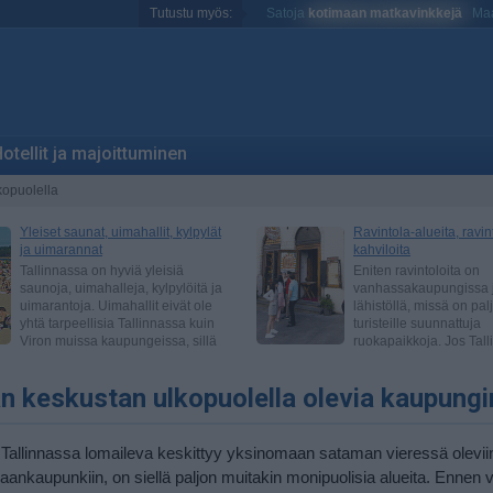
Tutustu myös:
Satoja
kotimaan matkavinkkejä
Maa
otellit ja majoittuminen
kopuolella
an keskustan ulkopuolella olevia kaupungi
Tallinnassa lomaileva keskittyy yksinomaan sataman vieressä oleviin 
aankaupunkiin, on siellä paljon muitakin monipuolisia alueita. Ennen