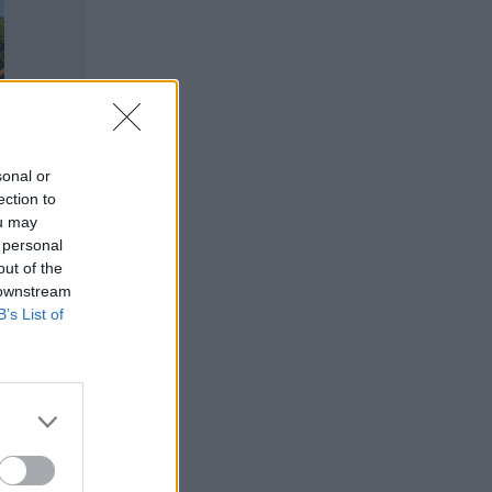
sonal or
ection to
ou may
 personal
out of the
 downstream
B’s List of
jan ollut
tomerkki
sen nuorison