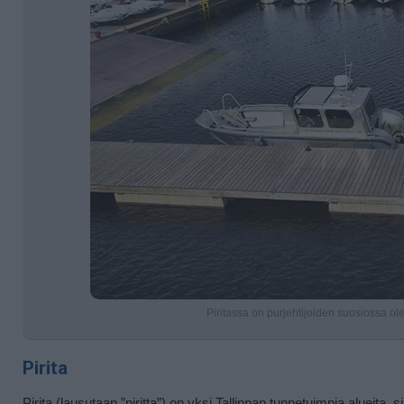
Piritassa on purjehtijoiden suosiossa ole
Pirita
Pirita (lausutaan ”piritta”) on yksi Tallinnan tunnetuimpia alueita,