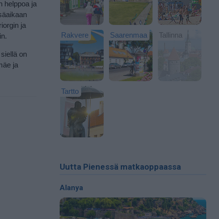
on helppoa ja
esäaikaan
iorgin ja
Rakvere
Saarenmaa
Tallinna
in.
siellä on
mäe ja
Tartto
Uutta Pienessä matkaoppaassa
Alanya