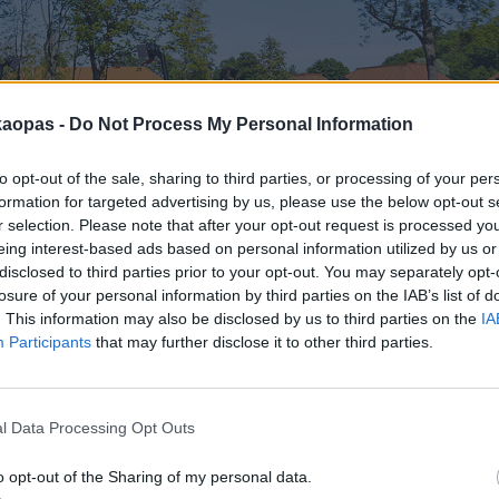
kaopas -
Do Not Process My Personal Information
to opt-out of the sale, sharing to third parties, or processing of your per
formation for targeted advertising by us, please use the below opt-out s
r selection. Please note that after your opt-out request is processed y
eing interest-based ads based on personal information utilized by us or
disclosed to third parties prior to your opt-out. You may separately opt-
 puistoalue, jossa on Maarjamäen palatsi ja aivan uusia vierailupaikkoja.
losure of your personal information by third parties on the IAB’s list of
. This information may also be disclosed by us to third parties on the
IA
Participants
that may further disclose it to other third parties.
tä on kuljettu kohti Piritaa, ja sen näkyvin osa on jo vuosikymmenten a
kennettiin muistamaan toisen maailmansodan uhreja. Maantieltä muis
l Data Processing Opt Outs
le sen enempää näkemistä, vaan muistomerkin tuntumassa voi paikalli
an.
o opt-out of the Sharing of my personal data.