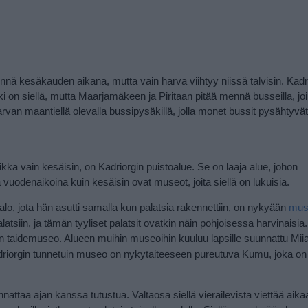
nnä kesäkauden aikana, mutta vain harva viihtyy niissä talvisin. Kadri
ki on siellä, mutta Maarjamäkeen ja Piritaan pitää mennä busseilla, joi
van maantiellä olevalla bussipysäkillä, jolla monet bussit pysähtyvät
ikka vain kesäisin, on Kadriorgin puistoalue. Se on laaja alue, johon
 vuodenaikoina kuin kesäisin ovat museot, joita siellä on lukuisia.
 talo, jota hän asutti samalla kun palatsia rakennettiin, on nykyään
mus
latsiin, ja tämän tyyliset palatsit ovatkin näin pohjoisessa harvinaisia
taidemuseo. Alueen muihin museoihin kuuluu lapsille suunnattu Miia
 Kadriorgin tunnetuin museo on nykytaiteeseen pureutuva Kumu, joka on 
nnattaa ajan kanssa tutustua. Valtaosa siellä vierailevista viettää aik