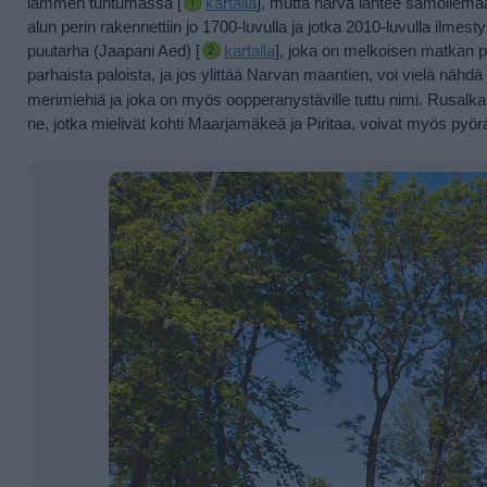
lammen tuntumassa [
kartalla
]
, mutta harva lähtee samoilemaan 
alun perin rakennettiin jo 1700-luvulla ja jotka 2010-luvulla ilmesty
puutarha (Jaapani Aed) [
kartalla
], joka on melkoisen matkan p
parhaista paloista, ja jos ylittää Narvan maantien, voi vielä nähdä
merimiehiä ja joka on myös oopperanystäville tuttu nimi. Rusalk
ne, jotka mielivät kohti Maarjamäkeä ja Piritaa, voivat myös pyörä