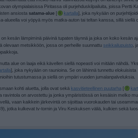
ovan olympialaisissa Piritassa oli purjehduskilpailuita, joissa Pertti 
isten ansiosta
satama-alue
[
kartalla
], joka nykyään on purjehtijoi
-alueella voi yöpyä myös matka-auton tai teltan kanssa, sillä siellä
a on kesän lämpiminä päivinä tupaten täynnä ja joka on koko kesän 
ä olevaan metsikköön, jossa on perheille suunnattu
seikkailupuisto
, 
paikkoja.
, mutta alue on laaja eikä kävellen siellä nopeasti voi mitään nähdä. Yk
rtalla
], joka nykyään on raunioina. Se on lähinnä tunnettu elokuisista
aunioihin tutustumassa ja siellä on ympäri vuoden jumalanpalveluksia.
smaan kohti aluetta, jolla ovat sekä
kasvitieteellinen puutarha
[
kart
nka ravintola on arvostettu ja jonka ympäristössä on kesäisin melko m
kävellä, vaan kaikkein järkevintä on sijoittaa vuorokauden tai useam
49), jotka kulkevat tv-tornin ja Viru Keskuksen väliä, kulkien sekä luos