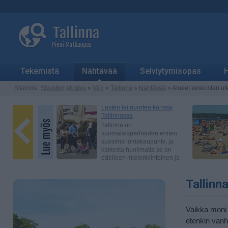
Tekemistä
Nähtävää
Selviytymisopas
H
Sijaintisi:
Sivuston etusivu
»
Viro
»
Tallinna
»
Nähtävää
» Alueet keskustan ul
Tallinn
Vaikka moni 
etenkin vanh