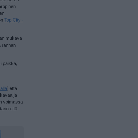
Karppinen
den
 on
Top City -
ajan mukava
ja rannan
si paikka,
alla
]
että
ukavaa ja
man voimassa
tarin että