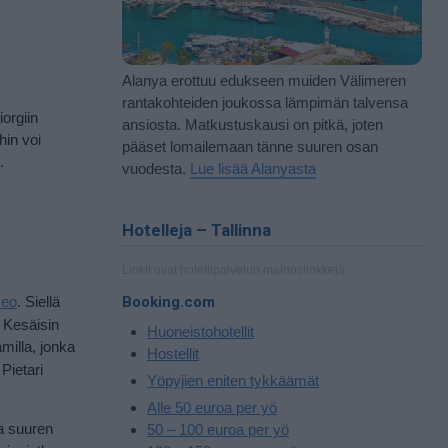
Alanya erottuu edukseen muiden Välimeren
rantakohteiden joukossa lämpimän talvensa
orgiin
ansiosta. Matkustuskausi on pitkä, joten
hin voi
pääset lomailemaan tänne suuren osan
.
vuodesta.
Lue lisää Alanyasta
Hotelleja – Tallinna
Linkit ovat hotellipalvelun mainoslinkkejä.
eo
. Siellä
Booking.com
. Kesäisin
Huoneistohotellit
milla, jonka
Hostellit
Pietari
Yöpyjien eniten tykkäämät
Alle 50 euroa per yö
aa suuren
50 – 100 euroa per yö