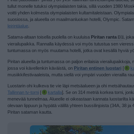
tullut monelle tutuksi olympialaisten takia, sillä vuoden 1980 Mosk
voitti yhden kolmesta olympialaisten kultamitaleistaan.
Olympiala
suosiossa, ja alueella on maailmanluokan hotelli, Olympic. Satama
leirintäalue
.
Satama-altaan toisella puolella on kuuluisa
Piritan ranta
, jok
vierailupaikka. Rannalla käydessä voi myös tutustua sen vieress
tuntumassa on myös muutama hotelli, jotka ovat kesällä hyviä yö
Piritan alueella ja tuntumassa on paljon erilaisia vierailupaikkoja
jossa voi kävellenkin käväistä, on
Piritan entinen luostari
[
ka
musiikkifestivaaleista, mutta siellä voi ympäri vuoden vierailla r
Luostarin ohi kulkeva tie vie läpi metsäalueen ja ohi metsähautau
Tallinnan tv-torni
[
kartalla
]. Se on 314 metriä korkea torni, jo
menevää tunnelmaa.
Alueelle ei oikeastaan kannata luostarilta 
olevaan lippuun ja hypätä välillä yhteen bussilinjoista (34A, 38 ja 
Piritan sataman kautta.