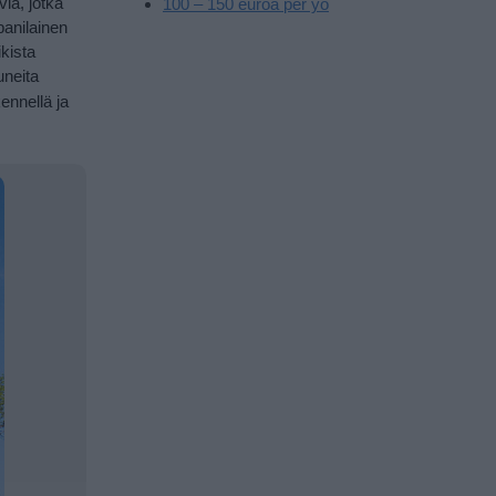
via, jotka
100 – 150 euroa per yö
panilainen
ikista
uneita
ennellä ja