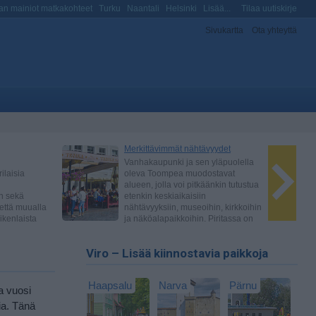
n mainiot matkakohteet
Turku
Naantali
Helsinki
Lisää...
Tilaa uutiskirje
Sivukartta
Ota yhteyttä
Viro – Lisää kiinnostavia paikkoja
Haapsalu
Narva
Pärnu
a vuosi
ia. Tänä