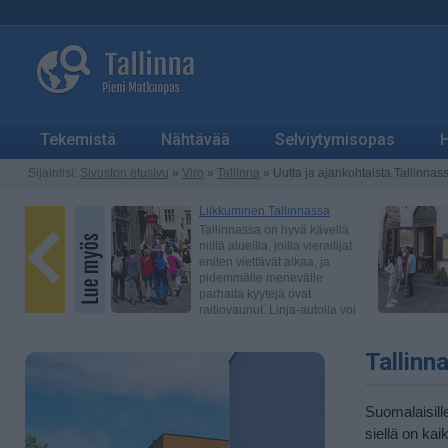
Tekemistä
Nähtävää
Selviytymisopas
H
Sijaintisi:
Sivuston etusivu
»
Viro
»
Tallinna
» Uutta ja ajankohtaista Tallinnas
Tallinn
Suomalaisille
siellä on ka