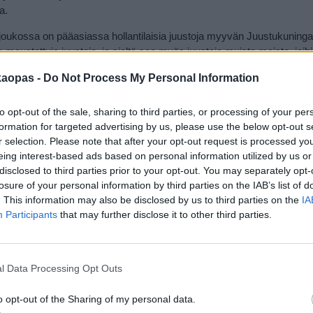
a.
n joukossa on pääasiassa hollantilaisia juustoja myyvän Juustukuningad
s maustettuja juustoja, ja sieltä saa myös juustoja muista maista, joih
kaopas -
Do Not Process My Personal Information
e.
Taptap
on oluiden erikoisliike, jossa on yli kahtasataa olutta paits
eli hodareita, jotka on mukava huuhtoa alas noin kymmenellä eri hanas
to opt-out of the sale, sharing to third parties, or processing of your per
lo 12–17.
formation for targeted advertising by us, please use the below opt-out s
r selection. Please note that after your opt-out request is processed y
en takia sinne voi hyvin pelkästään lähteä. Siellä on myös lukuisia
hyvi
eing interest-based ads based on personal information utilized by us or
apuoti. Läheskään kaikki liikkeet eivät ole sunnuntaina avoinna, joten 
disclosed to third parties prior to your opt-out. You may separately opt-
losure of your personal information by third parties on the IAB’s list of
. This information may also be disclosed by us to third parties on the
IA
atkuu ilmoituksen jälkeen
Participants
that may further disclose it to other third parties.
l Data Processing Opt Outs
o opt-out of the Sharing of my personal data.