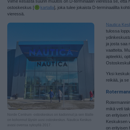
Viime kesästä suurin muutos on D-terminaalin vieressä se, että
ostoskeskus [
kartalla
], joka tulee jokaista D-terminaalilta k
vieressä.
Nautica Kes
tulossa lopp
ydinkeskusta
ja josta saa 
vaatteita. Mu
apteekki, op
Ostoskeskuks
Yksi keskuk
reikää, ja se
Rotermanni
Rotermannin k
mikä veti tak
Norde Centrum -ostoskeskus on kadonnut ja sen tilalle
on erityisen 
on kohonnut täysin uusi ostoskeskus. Nautica Keskus
Keskuksen v
avasi ovensa syksyllä 2017.
on erityisen 