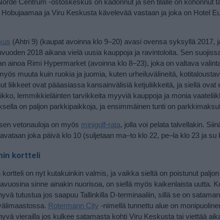
Norde Centrum -ostoskeskus on kadonnut ja sen tilalle on kohonnut t
ohti Hobujaamaa ja Viru Keskusta kävelevää vastaan ja joka on Hotel 
kus
(Ahtri 9) (kaupat avoinna klo 9–20) avasi ovensa syksyllä 2017, j
uvuoden 2018 aikana vielä uusia kauppoja ja ravintoloita. Sen suojiss
n ainoa Rimi Hypermarket (avoinna klo 8–23), joka on valtava vali
myös muuta kuin ruokia ja juomia, kuten urheiluvälineitä, kotitaloustav
ut liikkeet ovat pääasiassa kansainvälisiä ketjuliikkeitä, ja siellä ovat
tikko, lemmikkieläinten tarvikkeita myyviä kauppoja ja monia vaateliik
ella on paljon parkkipaikkoja, ja ensimmäinen tunti on parkkimaksu
sen vetonauloja on myös
minigolf-rata
, jolla voi pelata talvellakin. Sii
 avataan joka päivä klo 10 (suljetaan ma–to klo 22, pe–la klo 23 ja su 
n kortteli
ortteli on nyt kutakuinkin valmis, ja vaikka sieltä on poistunut paljon 
avuosina sinne ainakin nuorisoa, on siellä myös kaikenlaista uutta. Ko
hyvä tutustua jos saapuu Tallinkilla D-terminaaliin, sillä se on sataman
älimaastossa.
Rotermann City
-nimellä tunnettu alue on monipuolinen,
hyvä vierailla jos kulkee satamasta kohti Viru Keskusta tai viettää aik