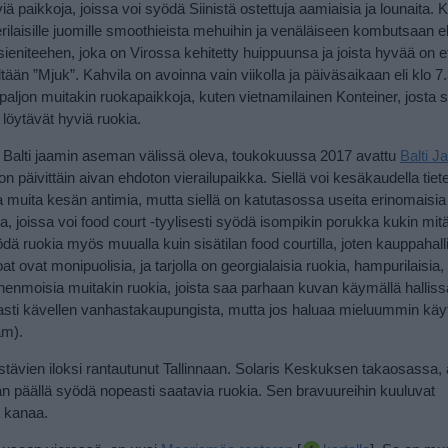
iä paikkoja, joissa voi syödä Siinistä ostettuja aamiaisia ja lounaita. 
ilaisille juomille smoothieista mehuihin ja venäläiseen kombutsaan el
sieniteehen, joka on Virossa kehitetty huippuunsa ja joista hyvää on e
ään ”Mjuk”. Kahvila on avoinna vain viikolla ja päiväsaikaan eli klo 7
aljon muitakin ruokapaikkoja, kuten vietnamilainen Konteiner, josta si
 löytävät hyviä ruokia.
ja Balti jaamin aseman välissä oleva, toukokuussa 2017 avattu
Balti 
 on päivittäin aivan ehdoton vierailupaikka. Siellä voi kesäkaudella tiet
a muita kesän antimia, mutta siellä on katutasossa useita erinomaisia
a, joissa voi food court -tyylisesti syödä isompikin porukka kukin mit
ödä ruokia myös muualla kuin sisätilan food courtilla, joten kauppahal
t ovat monipuolisia, ja tarjolla on georgialaisia ruokia, hampurilaisia, 
nenmoisia muitakin ruokia, joista saa parhaan kuvan käymällä halliss
sti kävellen vanhastakaupungista, mutta jos haluaa mieluummin käytt
am).
ystävien iloksi rantautunut Tallinnaan. Solaris Keskuksen takaosassa,
kan päällä syödä nopeasti saatavia ruokia. Sen bravuureihin kuuluvat
a kanaa.