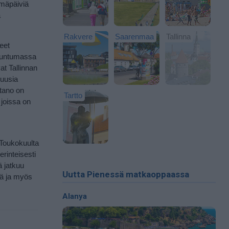
ymäpäiviä
a
Rakvere
Saarenmaa
Tallinna
eet
 tuntumassa
at Tallinnan
 uusia
rtano on
Tartto
 joissa on
 Toukokuulta
rinteisesti
ä jatkuu
Uutta Pienessä matkaoppaassa
iä ja myös
Alanya