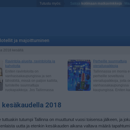
Tutustu myös:
Satoja
kotimaan matkavinkkejä
Maa
otellit ja majoittuminen
sa 2018 kesällä
a kesäkaudella 2018
 tuttuakin tutumpi Tallinna on muuttunut vuosi toisensa jälkeen, ja jok
ikenlaista uutta ja etenkin kesäkauden aikana valtava määrä tapahtum