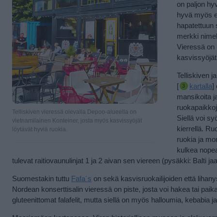
on paljon hyv
hyvä myös er
hapatettuun 
merkki nimelt
Vieressä on p
kasvissyöjät
Telliskiven 
[
kartalla
]
mansikoita j
ruokapaikkoj
Telliskiven vieressä olevalla Depoo-alueella on
Siellä voi sy
vietnamilainen Konteiner, josta myös kasvissyöjät
kierrellä.
Ruoa
löytävät hyviä ruokia.
ruokia ja mo
kulkea nopea
tulevat raitiovaunulinjat 1 ja 2 aivan sen viereen (pysäkki: Balti ja
Suomestakin tuttu
Fafa´s
on sekä kasvisruokailijoiden että lihan
Nordean konserttisalin vieressä on piste, josta voi hakea tai pai
gluteenittomat falafelit, mutta siellä on myös halloumia, kebabia j