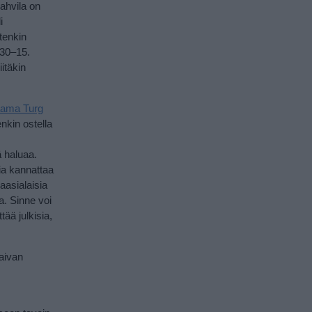
Kahvila on
i
tenkin
.30–15.
itäkin
Jaama Turg
enkin ostella
ä haluaa.
lia kannattaa
aasialaisia
a. Sinne voi
ää julkisia,
 aivan