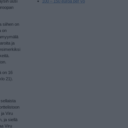
äysin uusi
100 – 150 euroa per yö
Euroopan
a siihen on
a on
ntamyymälä
aroita ja
 esimerkiksi
keitä.
ton.
nä on 16
klo 21).
sellaista
rttelistoon
 ja Viru
 ja siellä
aa Viru