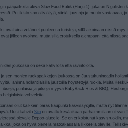
in pääpaikoilla oleva Slow Food Butiik (Harju 1), joka on Nigulisten k
ssä. Putiikista saa oliiviöljyjä, viiniä, juustoja ja muuta vastaavaa, ja 
ia.
 ovat aina vetäneet puoleensa turisteja, sillä aikoinaan niissä myytii
ovat jälleen avoinna, mutta sillä erotuksella aiempaan, että niissä sa
niiden joukossa on sekä kahviloita että ravintoloita.
ta, ja sen monien ruokapaikkojen joukossa on Juustukuningadin hollanti
vyitä, lähinnä hollantilaisilla juustoilla höystettyjä ruokia. Muita Kesk
, ribsejä, purilaisia ja pitsoja myyvä BabyBack Ribs & BBQ, Hesburge
s belgialaisia vohveleita.
ikoinaan ollut kaikkein paras kaupunki kasvissyöjille, mutta nyt tilanne 
 hyvä.
Uusi kahvila
Siin
on avattu kesäaikaan parhaimmillaan olevan Te
 vieressä olevalle Depoo-alueelle. Se on erikoistunut kasvisruokiin, m
ikka, joka on hyvä pienellä matkakassalla liikkeellä oleville.
Telliskiv