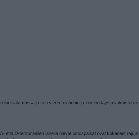
 etenkin satamassa ja sen viereen vihdoin ja viimein täysin valmistune
 A- että D-terminaalien lähellä olevat ostospaikat ovat kokeneet rajuj