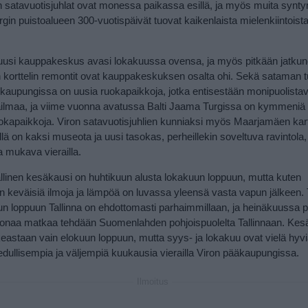
 satavuotisjuhlat ovat monessa paikassa esillä, ja myös muita synt
rgin puistoalueen 300-vuotispäivät tuovat kaikenlaista mielenkiintoist
usi kauppakeskus avasi lokakuussa ovensa, ja myös pitkään jatkun
 korttelin remontit ovat kauppakeskuksen osalta ohi. Sekä sataman
 kaupungissa on uusia ruokapaikkoja, jotka entisestään monipuolistav
ilmaa, ja viime vuonna avatussa Balti Jaama Turgissa on kymmeniä
 ruokapaikkoja. Viron satavuotisjuhlien kunniaksi myös Maarjamäen ka
ellä on kaksi museota ja uusi tasokas, perheillekin soveltuva ravintola,
 mukava vierailla.
rallinen kesäkausi on huhtikuun alusta lokakuun loppuun, mutta kuten
keväisiä ilmoja ja lämpöä on luvassa yleensä vasta vapun jälkeen.
n loppuun Tallinna on ehdottomasti parhaimmillaan, ja heinäkuussa pe
ljoonaa matkaa tehdään Suomenlahden pohjoispuolelta Tallinnaan. Kes
astaan vain elokuun loppuun, mutta syys- ja lokakuu ovat vielä hyv
dullisempia ja väljempiä kuukausia vierailla Viron pääkaupungissa.
Ilmoitus