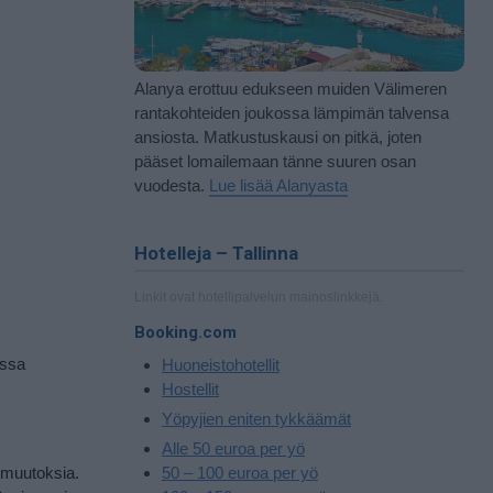
Alanya erottuu edukseen muiden Välimeren
rantakohteiden joukossa lämpimän talvensa
ansiosta. Matkustuskausi on pitkä, joten
pääset lomailemaan tänne suuren osan
vuodesta.
Lue lisää Alanyasta
Hotelleja – Tallinna
Linkit ovat hotellipalvelun mainoslinkkejä.
Booking.com
essa
Huoneistohotellit
Hostellit
Yöpyjien eniten tykkäämät
Alle 50 euroa per yö
a muutoksia.
50 – 100 euroa per yö