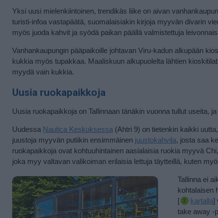
Yksi uusi mielenkiintoinen, trendikäs liike on aivan vanhankaupung
turisti-infoa vastapäätä, suomalaisiakin kirjoja myyvän divarin viere
myös juoda kahvit ja syödä paikan päällä valmistettuja leivonnais
Vanhankaupungin pääpaikoille johtavan Viru-kadun alkupään kioskit
kukkia myös tupakkaa. Maaliskuun alkupuolelta lähtien kioskitilat 
myydä vain kukkia.
Uusia ruokapaikkoja
Uusia ruokapaikkoja on Tallinnaan tänäkin vuonna tullut useita, ja 
Uudessa
Nautica Keskuksessa
(Ahtri 9) on tietenkin kaikki uut
juustoja myyvän putiikin ensimmäinen
juustokahvila
, josta saa ke
ruokapaikkoja ovat kohtuuhintainen aasialaisia ruokia myyvä Chi
joka myy valtavan valikoiman erilaisia lettuja täytteillä, kuten myö
Tallinna ei a
kohtalaisen
[
kartalla
]
take away -pa