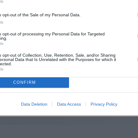
In
o opt-out of the Sale of my Personal Data.
In
to opt-out of processing my Personal Data for Targeted
kia liput paikkoihin ja ajanvietteisiin
ing.
In
o opt-out of Collection, Use, Retention, Sale, and/or Sharing
ersonal Data that Is Unrelated with the Purposes for which it
lected.
In
CONFIRM
Data Deletion
Data Access
Privacy Policy