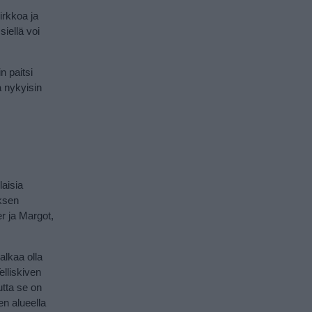
irkkoa ja
siellä voi
n paitsi
a nykyisin
laisia
uksen
r ja Margot,
alkaa olla
lliskiven
utta se on
en alueella