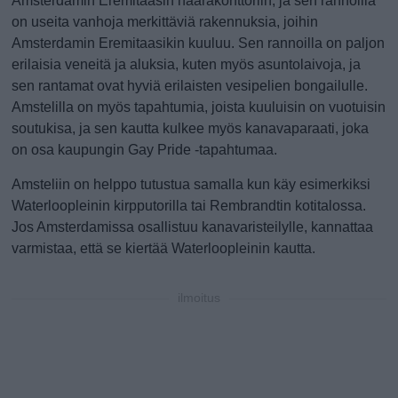
Amsterdamin Eremitaasin haarakonttoriin, ja sen rannoilla
on useita vanhoja merkittäviä rakennuksia, joihin
Amsterdamin Eremitaasikin kuuluu. Sen rannoilla on paljon
erilaisia veneitä ja aluksia, kuten myös asuntolaivoja, ja
sen rantamat ovat hyviä erilaisten vesipelien bongailulle.
Amstelilla on myös tapahtumia, joista kuuluisin on vuotuisin
soutukisa, ja sen kautta kulkee myös kanavaparaati, joka
on osa kaupungin Gay Pride -tapahtumaa.
Amsteliin on helppo tutustua samalla kun käy esimerkiksi
Waterloopleinin kirpputorilla tai Rembrandtin kotitalossa.
Jos Amsterdamissa osallistuu kanavaristeilylle, kannattaa
varmistaa, että se kiertää Waterloopleinin kautta.
ilmoitus