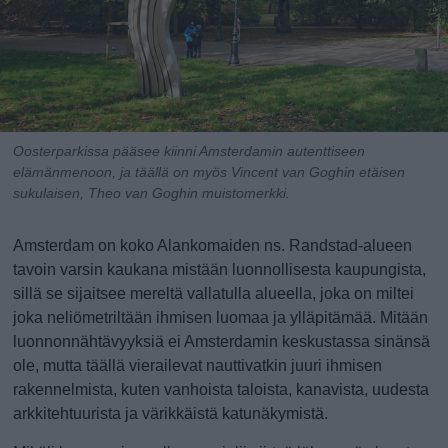
Oosterparkissa pääsee kiinni Amsterdamin autenttiseen
elämänmenoon, ja täällä on myös Vincent van Goghin etäisen
sukulaisen, Theo van Goghin muistomerkki.
Amsterdam on koko Alankomaiden ns. Randstad-alueen
tavoin varsin kaukana mistään luonnollisesta kaupungista,
sillä se sijaitsee mereltä vallatulla alueella, joka on miltei
joka neliömetriltään ihmisen luomaa ja ylläpitämää. Mitään
luonnonnähtävyyksiä ei Amsterdamin keskustassa sinänsä
ole, mutta täällä vierailevat nauttivatkin juuri ihmisen
rakennelmista, kuten vanhoista taloista, kanavista, uudesta
arkkitehtuurista ja värikkäistä katunäkymistä.