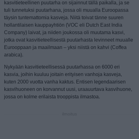
kasvitieteellinen puutarha on sijainnut tällä paikalla, ja se
tuli tunnetuksi puutarhana, jossa oli muualla Euroopassa
täysin tuntemattomia kasveja. Niitä toivat tänne suuren
hollantilaisen kauppayhtiön (VOC eli Dutch East India
Company) laivat, ja niiden joukossa oli muutama kasvi,
jotka ovat kasvitieteellisestä puutarhasta levinneet muualle
Eurooppaan ja maailmaan – yksi niistä on kahvi (Coffea
arabica).
Nykyään kasvitieteellisessä puutarhassa on 6000 eri
kasvia, joihin kuuluu joitain erityisen vanhoja kasveja,
kuten 2000 vuotta vanha kaktus. Entisen legendaarisen
kasvihuoneen on korvannut uusi, uraauurtava kasvihuone,
jossa on kolme erilaista trooppista ilmastoa.
ilmoitus