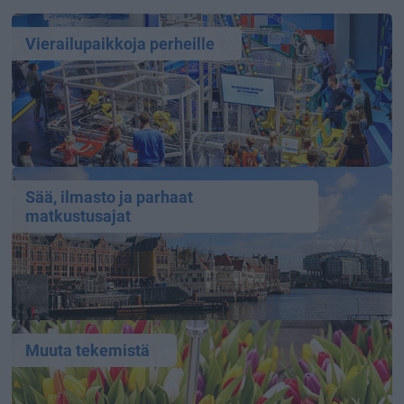
Vierailupaikkoja perheille
Sää, ilmasto ja parhaat
matkustusajat
Muuta tekemistä