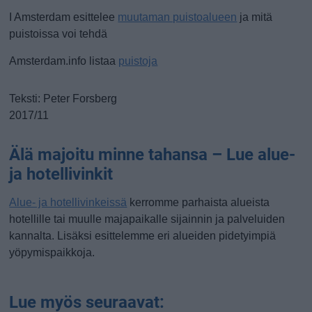
I Amsterdam esittelee
muutaman puistoalueen
ja mitä
puistoissa voi tehdä
Amsterdam.info listaa
puistoja
Teksti: Peter Forsberg
2017/11
Älä majoitu minne tahansa – Lue alue-
ja hotellivinkit
Alue- ja hotellivinkeissä
kerromme parhaista alueista
hotellille tai muulle majapaikalle sijainnin ja palveluiden
kannalta. Lisäksi esittelemme eri alueiden pidetyimpiä
yöpymispaikkoja.
Lue myös seuraavat: