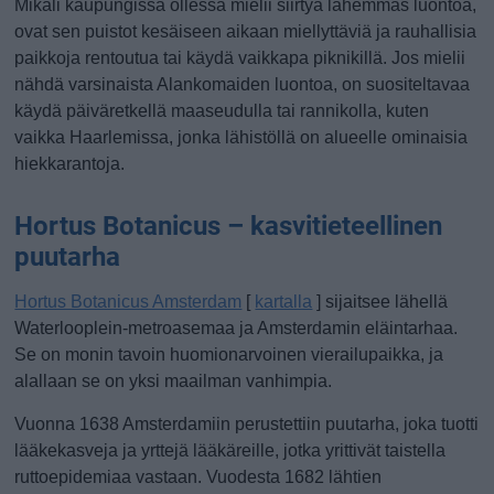
Mikäli kaupungissa ollessa mielii siirtyä lähemmäs luontoa,
ovat sen puistot kesäiseen aikaan miellyttäviä ja rauhallisia
paikkoja rentoutua tai käydä vaikkapa piknikillä. Jos mielii
nähdä varsinaista Alankomaiden luontoa, on suositeltavaa
käydä päiväretkellä maaseudulla tai rannikolla, kuten
vaikka Haarlemissa, jonka lähistöllä on alueelle ominaisia
hiekkarantoja.
Hortus Botanicus – kasvitieteellinen
puutarha
Hortus Botanicus Amsterdam
[
kartalla
] sijaitsee lähellä
Waterlooplein-metroasemaa ja Amsterdamin eläintarhaa.
Se on monin tavoin huomionarvoinen vierailupaikka, ja
alallaan se on yksi maailman vanhimpia.
Vuonna 1638 Amsterdamiin perustettiin puutarha, joka tuotti
lääkekasveja ja yrttejä lääkäreille, jotka yrittivät taistella
ruttoepidemiaa vastaan. Vuodesta 1682 lähtien