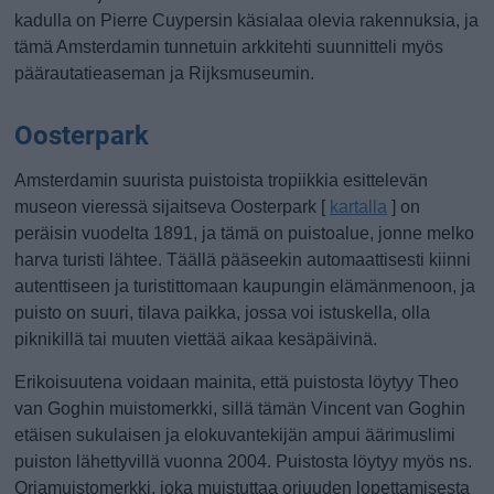
kadulla on Pierre Cuypersin käsialaa olevia rakennuksia, ja
tämä Amsterdamin tunnetuin arkkitehti suunnitteli myös
päärautatieaseman ja Rijksmuseumin.
Oosterpark
Amsterdamin suurista puistoista tropiikkia esittelevän
museon vieressä sijaitseva Oosterpark [
kartalla
] on
peräisin vuodelta 1891, ja tämä on puistoalue, jonne melko
harva turisti lähtee. Täällä pääseekin automaattisesti kiinni
autenttiseen ja turistittomaan kaupungin elämänmenoon, ja
puisto on suuri, tilava paikka, jossa voi istuskella, olla
piknikillä tai muuten viettää aikaa kesäpäivinä.
Erikoisuutena voidaan mainita, että puistosta löytyy Theo
van Goghin muistomerkki, sillä tämän Vincent van Goghin
etäisen sukulaisen ja elokuvantekijän ampui äärimuslimi
puiston lähettyvillä vuonna 2004. Puistosta löytyy myös ns.
Orjamuistomerkki, joka muistuttaa orjuuden lopettamisesta