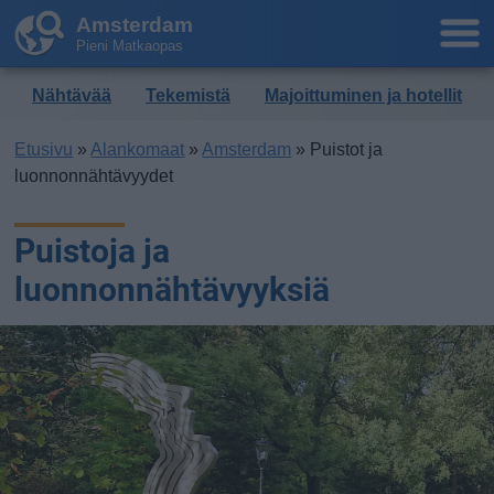
Amsterdam
Pieni Matkaopas
Nähtävää
Tekemistä
Majoittuminen ja hotellit
Etusivu
»
Alankomaat
»
Amsterdam
» Puistot ja
luonnonnähtävyydet
Puistoja ja
luonnonnähtävyyksiä