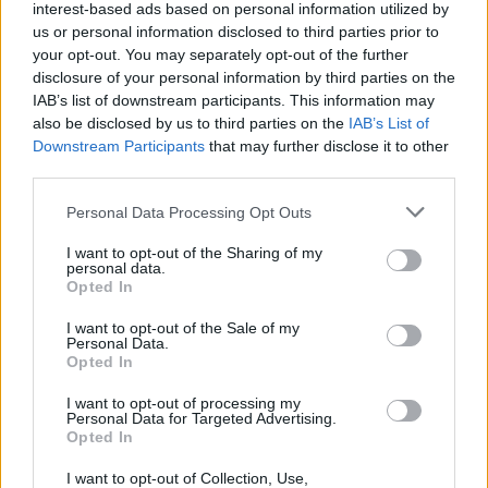
interest-based ads based on personal information utilized by
us or personal information disclosed to third parties prior to
your opt-out. You may separately opt-out of the further
disclosure of your personal information by third parties on the
IAB’s list of downstream participants. This information may
also be disclosed by us to third parties on the
IAB’s List of
Downstream Participants
that may further disclose it to other
third parties.
Personal Data Processing Opt Outs
IJ
I want to opt-out of the Sharing of my
personal data.
Opted In
Ennen IJ-lahtena tunnettu IJ-joki Amsterdamin
päärautatieaseman takana on nykyään kaupungin uuden
I want to opt-out of the Sale of my
Personal Data.
arkkitehtuurin esittelypaikka ja mukava merellinen alue
Opted In
käydä tutustumassa mikäli aikaa riittää ja säät antavat
myöden. Hyvät näkymät saa kun nousee lauttaan, ja
I want to opt-out of processing my
Personal Data for Targeted Advertising.
reiteistä paras on paikallisten mielestä vartin matka NDSM
Opted In
Werfiin, joka on uusi asuinalue ja jolta löytyy hyviä
I want to opt-out of Collection, Use,
ravintoloita ja kahviloita, kuten myös ns. Pannukakkuvene,