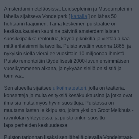
Amsterdamin eteläosissa, Leidsepleinin ja Museumpleinin
lähellä sijaitseva Vondelpark [
kartalla
] on lähes 50
hehtaarin laajuinen. Tämä keskeinen puistoalue on
kesäkuukausien kauniina päivinä amsterdamilaisten
suosikkipaikka rentoutua, käydä piknikillä ja viettää aikaa
mitä erilaisimmilla tavoilla. Puisto avattiin vuonna 1865, ja
nykyisin siellä vierailee vuosittain 10 miljoonaa ihmistä.
Puisto remontoitiin täydellisesti 2000-luvun ensimmäisen
vuosikymmenen aikana, ja nykyään siellä on siistiä ja
toimivaa.
Sen alueella sijaitsee
ulkoilmateatteri
, jolla on teatteria,
konsertteja ja muita esityksiä kesäkuukausina ja jotka ovat
ilmaisia mutta myös hyvin suosittuja. Puistossa on
muutama lasten leikkipuisto, joista yksi on Groot Melkhuis -
ravintolan yhteydessä, ja puisto onkin suosittu
lapsiperheiden keskuudessa.
Puiston tarjonnan lisäksi sen lähellä olevalla Vondelstraat-